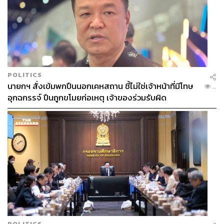
POLITICS
นายกฯ สั่งเข้มพกปืนนอกเคหสถาน ชี้ไม่ใช่เจ้าหน้าที่มีโทษ
...
อุกฉกรรจ์ ปืนถูกขโมยก่อเหตุ เจ้าของร่วมรับผิด
POLITICS