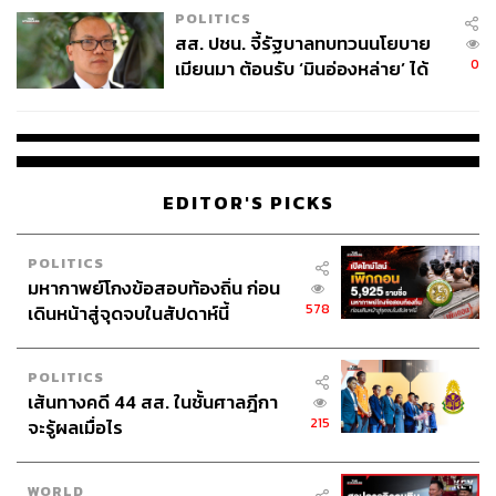
POLITICS
สส. ปชน. จี้รัฐบาลทบทวนนโยบาย
0
เมียนมา ต้อนรับ ‘มินอ่องหล่าย’ ได้
แค่สัญญาว่างเปล่า
157
ABOUT THE AUTHOR
EDITOR'S PICKS
THE STANDARD TEAM
กองบรรณาธิการ THE STANDARD
POLITICS
มหากาพย์โกงข้อสอบท้องถิ่น ก่อน
578
เดินหน้าสู่จุดจบในสัปดาห์นี้
POLITICS
เส้นทางคดี 44 สส. ในชั้นศาลฎีกา
215
จะรู้ผลเมื่อไร
WORLD