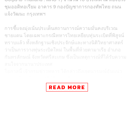
ชุมออดิทอเรียม อาคาร 9 กองบัญชาการกองทัพไทย ถนน
แจ้งวัฒนะ กรุงเทพฯ
การชี้แจงมุ่งเน้นประเด็นสถานการณ์ความมั่นคงบริเวณ
ชายแดน โดยเฉพาะกรณีทหารไทยเหยียบทุ่นระเบิดที่พิสูจน์
ทราบแล้ว ทั้งหลักฐานเชิงประจักษ์และทางนิติวิทยาศาสตร์
ว่าเป็นการวางทุ่นระเบิดใหม่ ในพื้นที่ห้วยตามาเรีย อำเภอ
กันทรลักษณ์ จังหวัดศรีสะเกษ ซึ่งเป็นเหตุการณ์ที่ได้รับความ
สนใจจากนานาประเทศ
โอกาสนี้ เจ้ากรมข่าวทหาร ได้กล่าวถึงเจตนารมณ์อันแน่ว
แน่ของไทย ในการปฏิบัติตามมติคณะกรรมการชายแดนส่วน
ภูมิภาค (RBC) และคณะกรรมการชายแดนทั่วไป (GBC)
READ MORE
อย่างใกล้ชิด รวมถึงการอำนวยการและประสานงานร่วมกับ
คณะผู้สังเกตการณ์ชั่วคราว (IOT) ซึ่งต่อมาได้ปรับเป็นคณะผู้
สังเกตการณ์อาเซียน (AOT) เพื่อให้การเจรจาดำเนินไปตาม
ข้อตกลงการหยุดยิงของทั้งสองฝ่าย
นอกจากนี้ ไทยให้ความสำคัญอย่างยิ่งและปฏิบัติตามอย่าง