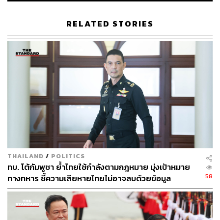
เวลา 2-3 เดือนที่ผ่านมา จนนำไปสู่เหตุผลในการตอบโต้ของ
รัฐบาลไทย
RELATED STORIES
2. พ.อ. ดนัย จำนงชอบ ผู้แทนกรมข่าวทหารบก นำเสนอหลัก
ฐานและข้อเท็จจริงเกี่ยวกับสถานการณ์ในพื้นที่ชายแดน รวม
ถึงข้อมูลเกี่ยวกับการปะทะครั้งล่าสุด
3. พ.อ. สัณฐิชัย ชมภูจันทร์ ผู้แทนศูนย์ปฏิบัติการทุ่นระเบิด
แห่งชาติ ชี้แจงผลการตรวจสอบและพิสูจน์ทราบทั้งทางหลัก
ฐานเชิงประจักษ์และทางวิทยาศาสตร์ว่าเป็นทุ่นระเบิดสังหาร
บุคคลที่วางใหม่ ซึ่งเป็นข้อมูลสำคัญที่ช่วยให้คณะผู้ช่วยทูต
ทหารต่างประเทศเข้าใจข้อเท็จจริงที่เกิดขึ้นในพื้นที่ และเห็น
บริบทของความจำเป็นในการดำเนินการของรัฐบาลไทย
THAILAND
/
POLITICS
ทบ. โต้กัมพูชา ย้ำไทยใช้กำลังตามกฎหมาย มุ่งเป้าหมาย
ในช่วงท้าย เจ้ากรมข่าวทหาร ได้กล่าวแสดงความขอบคุณ
58
ทางทหาร ชี้ความเสียหายไทยไม่อาจลบด้วยข้อมูล
ต่อคณะผู้ช่วยทูตทหารต่างประเทศ ที่ให้เกียรติสละเวลาเข้า
บิดเบือน
รับฟังการชี้แจง พร้อมทั้งให้ความสนใจ ซักถาม และแลก
เปลี่ยนมุมมองอย่างสร้างสรรค์ ซึ่งสะท้อนถึงความมุ่งมั่นร่วม
กันของประเทศต่างๆ ในการธำรงไว้ซึ่งสันติภาพและ