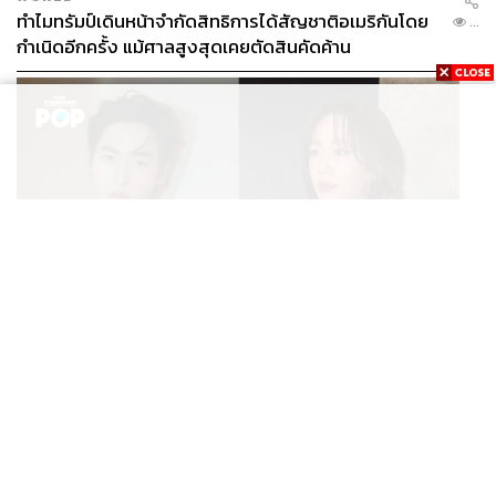
ทำไมทรัมป์เดินหน้าจำกัดสิทธิการได้สัญชาติอเมริกันโดย
...
กำเนิดอีกครั้ง แม้ศาลสูงสุดเคยตัดสินคัดค้าน
ENTERTAINMENT
เก้า นพเก้า และ พาย รินรดา เตรียมร่วมงานกันใน ‘รสกาล
...
Enchanted Taste In Time’