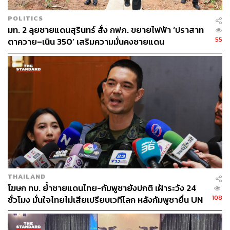
POLITICS
มท. 2 ลุยชายแดนสุรินทร์ สั่ง กฟภ. ขยายไฟฟ้า ‘ปราสาท
55
ตาควาย–เนิน 350’ เสริมความมั่นคงชายแดน
THAILAND
โฆษก ทบ. ย้ำชายแดนไทย-กัมพูชายังปกติ เฝ้าระวัง 24
108
ชั่วโมง มั่นใจไทยไม่เสียเปรียบเวทีโลก หลังกัมพูชายื่น UN
รับรอง MOU43