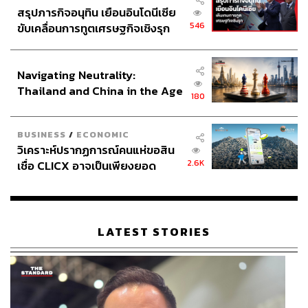
สรุปภารกิจอนุทิน เยือนอินโดนีเซีย
546
ขับเคลื่อนการทูตเศรษฐกิจเชิงรุก
ประกาศหุ้นส่วนยุทธศาสตร์ไทย –
อินโดนีเซีย
Navigating Neutrality:
Thailand and China in the Age
180
of a New Global Order
BUSINESS
/
ECONOMIC
วิเคราะห์ปรากฏการณ์คนแห่ขอสิน
2.6K
เชื่อ CLICX อาจเป็นเพียงยอด
ภูเขาน้ำแข็ง ของปัญหาหนี้ครัว
เรือนไทยที่ถูกซุกไว้
LATEST STORIES