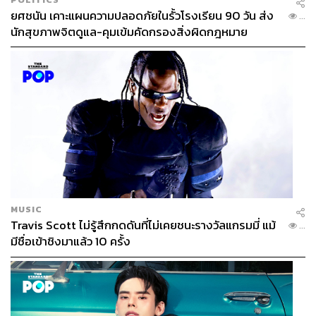
ยศชนัน เคาะแผนความปลอดภัยในรั้วโรงเรียน 90 วัน ส่ง
...
นักสุขภาพจิตดูแล-คุมเข้มคัดกรองสิ่งผิดกฎหมาย
MUSIC
Travis Scott ไม่รู้สึกกดดันที่ไม่เคยชนะรางวัลแกรมมี่ แม้
...
มีชื่อเข้าชิงมาแล้ว 10 ครั้ง