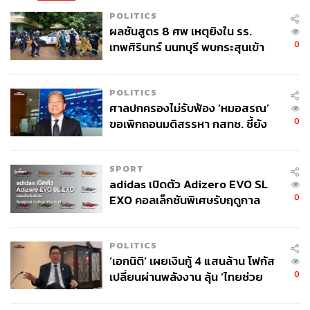
POLITICS
ผลชันสูตร 8 ศพ เหตุยิงใน รร.
0
เทพศิรินทร์ นนทบุรี พบกระสุนเข้า
จุดสำคัญ ‘ศีรษะ-หน้าอก’ ครูถูกยิง
4 นัด จากระยะไกล
POLITICS
ศาลปกครองไม่รับฟ้อง ‘หมอสรณ’
0
ขอเพิกถอนมติสรรหา กสทช. ชี้ยัง
ไม่ใช่ผู้เดือดร้อนเสียหาย
SPORT
adidas เปิดตัว Adizero EVO SL
0
EXO คอลเล็กชันพิเศษรับฤดูกาล
College Football
TAGS:
ความตึงเครียด
ทุ่นระเบิด
กัมพูชา
รัฐบาลไทย
นิติวิทยาศาสตร์
ชายแดนไทย-กัมพูชา
ความมั่นคง
POLITICS
กองทัพไทย
ศรีสะเกษ
‘เอกนิติ’ เผยเงินกู้ 4 แสนล้าน โฟกัส
0
เปลี่ยนผ่านพลังงาน ลุ้น ‘ไทยช่วย
ไทยพลัส’ เฟส 2 รอประเมินความ
เหมาะสม