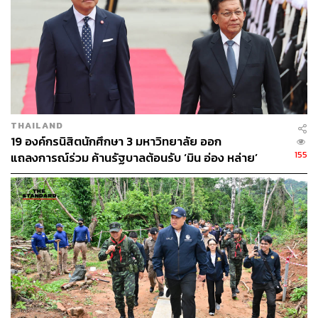
เสถียรภาพของภูมิภาค
กองทัพไทย ย้ำว่าการดำเนินการดังกล่าวคือการทูตด้าน
ความมั่นคงอย่างแท้จริง เพื่อเสริมสร้างความเข้าใจร่วมกัน
ในระดับสากลและสนับสนุนความสัมพันธ์อันดีระหว่าง
ประเทศอย่างยั่งยืน
THAILAND
19 องค์กรนิสิตนักศึกษา 3 มหาวิทยาลัย ออก
155
แถลงการณ์ร่วม ค้านรัฐบาลต้อนรับ ‘มิน อ่อง หล่าย’