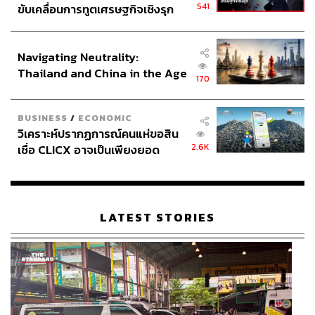
541
ขับเคลื่อนการทูตเศรษฐกิจเชิงรุก
ประกาศหุ้นส่วนยุทธศาสตร์ไทย –
อินโดนีเซีย
Navigating Neutrality:
Thailand and China in the Age
170
of a New Global Order
BUSINESS
/
ECONOMIC
วิเคราะห์ปรากฏการณ์คนแห่ขอสิน
2.6K
เชื่อ CLICX อาจเป็นเพียงยอด
ภูเขาน้ำแข็ง ของปัญหาหนี้ครัว
เรือนไทยที่ถูกซุกไว้
LATEST STORIES