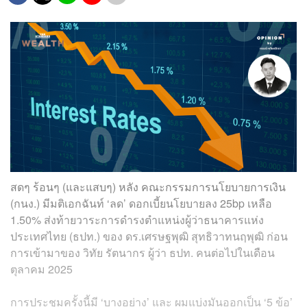
สดๆ ร้อนๆ (และแสบๆ) หลัง คณะกรรมการนโยบายการเงิน
(กนง.) มีมติเอกฉันท์ ‘ลด’ ดอกเบี้ยนโยบายลง 25bp เหลือ
1.50% ส่งท้ายวาระการดำรงตำแหน่งผู้ว่าธนาคารแห่ง
ประเทศไทย (ธปท.) ของ ดร.เศรษฐพุฒิ สุทธิวาทนฤพุฒิ ก่อน
การเข้ามาของ วิทัย รัตนากร ผู้ว่า ธปท. คนต่อไปในเดือน
ตุลาคม 2025
การประชุมครั้งนี้มี ‘บางอย่าง’ และ ผมแบ่งมันออกเป็น ‘5 ข้อ’