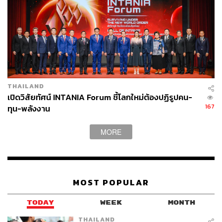
820
ABOUT THE AUTHOR
กรรณ์ หทัยศรัทธา
หัวหน้านักกลยุทธ์การลงทุน สายงานวิจัย
THAILAND
(ลูกค้ารายย่อย) บริษัทหลักทรัพย์ ซีจีเอส
เปิดวิสัยทัศน์ INTANIA Forum ชี้โลกใหม่ต้องปฏิรูปคน-
อินเตอร์เนชั่นแนล (ประเทศไทย) และ
167
ทุน-พลังงาน
เจ้าของเพจและติ๊กต็อก WealthVerse ส่อง
จักรวาลการลงทุน
MORE
MOST POPULAR
TODAY
WEEK
MONTH
THAILAND