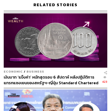
และ ‘แก้ยาก’ กว่า COVID-19 แน่นอน
RELATED STORIES
ประการถัดมา
ผู้ว่าท่านใหม่
หรือ วิทัย รัตนากร ซึ่งตลาดและ
ผมเห็นตรงกันว่า ถ้ามาแล้ว
ท่านจัดการให้ชุดใหญ่ ‘ลด’
แหลกแจกแถม
เพราะการส่งผ่านดอกเบี้ยจากธนาคาร
พาณิชย์ส่งไปถึงภาคครัวเรือน และ SMEs ณ ปัจจุบันยังน้อย
อยู่
ประการสุดท้าย
ทุนสำรองระหว่างประเทศแข็งแกร่ง
โดย ณ
ปัจจุบัน ทุนสำรองระหว่างประเทศของไทยยังแข็งแกร่งและ
สูงกว่าระดับ 250,000 ล้านดอลลาร์สหรัฐฯ
ECONOMIC
/
BUSINESS
ดังนั้น ถ้า ‘ลด’ ดอกเบี้ยเยอะๆ แล้วเงินไหลออก (เงินบาทอ่อน
เงินบาท ‘แข็งค่า’ หนักสุดรอบ 6 สัปดาห์ หลังปฏิบัติการ
ค่า) ประเทศไทยเรามีเงินทุนสำรองกว่าสองแสนล้านดอลลาร์
423
แทรกแซงเยนของสหรัฐฯ-ญี่ปุ่น Standard Chartered
เพื่อจัดการกับการไหลออกของค่าเงินบาทได้…ไร้กังวล
เปิดเป้าสิ้นปีนี้จ่อแข็งต่อแตะ 32.50 บาทต่อดอลลาร์
“แต่เอาจริงๆ พูดก็พูดเถอะครับ ผมคิดว่ารอบนี้ ยามนี้ ถึงแม้
เราจะ ‘ลด’ ดอกเบี้ยนโยบายลงไปถึง 0.50%…ผมว่าเงินบาทก็
ไม่อ่อนค่าหรอก ทั้งจากเทรนด์ De-dollarize และ FED ก็จะ