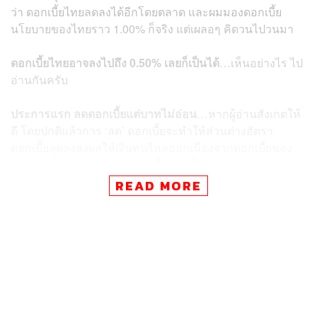
ว่า ดอกเบี้ยไทยลดลงได้อีกโดยตลาด และผมมองดอกเบี้ย
นโยบายของไทยราว 1.00% ก็จริง แต่เผลอๆ คิดวนไปวนมา
ดอกเบี้ยไทยอาจลงไปถึง 0.50% เลยก็เป็นได้
…เห็นอย่างไร ไป
อ่านกันครับ
ประการแรก
ลดดอกเบี้ยแต่บาทไม่อ่อน
…หากผู้อ่านสังเกตให้
ดี โดยปกติแล้วการ ‘ลด’ ดอกเบี้ยจะทำให้ส่วนต่างอัตรา
ดอกเบี้ยลดลงส่งผลให้เงินทุนไหลออกเนื่องจากดอกเบี้ยของ
ประเทศนั้นๆ ‘ลดลง’…
แต่ตอนนี้บาทแข็งอยู่แบบงงๆ นะ
READ MORE
เหตุผลก็เพราะว่า ปัจจุบันสกุลเงินบาทและสกุลเงินเอเชียต่าง
ยังได้รับผลบวกจากเทรนด์ ‘De-Dollarization’ หรือการอ่อน
ค่าของเงินดอลลาร์ ทำให้บาทยังแข็งโป้กๆ เช่นในปัจจุบัน ดัง
นั้นผมมองว่าจังหวะนี้แหละ…
ลดดอกเบี้ยแต่บาทไม่อ่อนถือ
เป็นจังหวะชุลมุน ให้รีบจ้วง ‘ลด’ ต่อเลย
ประการที่สอง
FED กลับลำ…ใกล้ลดดอกเบี้ย
มากไปกว่าเท