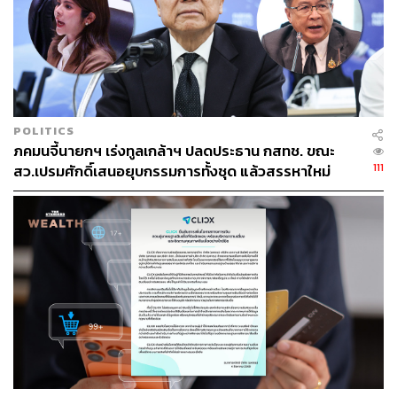
ลดดอกเบี้ยอีก ดังนั้นก็อย่างที่ว่าแหละครับ จังหวะชุลมุนและ
เข้าทางแบบนี้ต้องรีบจ้วง ‘ลด’ ดอกเบี้ยเลย อย่ารอช้า”
กระสุนลดดอกเบี้ยของประเทศไทยถึงเวลายิงแบบหมดแม็
กกาซีน หรือ ‘All-in’ แล้ว ในความเห็นส่วนตัวของผมอะนะ
POLITICS
ภคมนจี้นายกฯ เร่งทูลเกล้าฯ ปลดประธาน กสทช. ขณะ
111
สว.เปรมศักดิ์เสนอยุบกรรมการทั้งชุด แล้วสรรหาใหม่
ภาพ: ทุนสำรองระหว่างประเทศของไทย
*การแสดงความเห็นให้คำแนะนำดังกล่าว ข้าพเจ้าขอเรียน