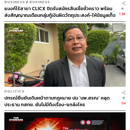
ว่าเป็นการกระทำในนามส่วนตัวของข้าพเจ้าเท่านั้น บริษัท
BUSINESS
/
BUSINESS
แบงก์ไร้สาขา CLICX ปิดรับสมัครสินเชื่อชั่วคราว พร้อม
หลักทรัพย์ ซีจีเอส อินเตอร์เนชั่นแนล (ประเทศไทย) จำกัด
1.3K
ส่งสัญญาณเตือนกลุ่มกู้เงินผิดวัตถุประสงค์-ให้ข้อมูลเท็จ
มิได้มีส่วนเกี่ยวข้องใดๆ ทั้งสิ้น
เตรียมดำเนินคดีเด็ดขาด
สามารถติดตาม THE STANDARD WEALTH
ผ่านแอปพลิเคชันต่างๆ ที่คุณสะดวกหรือใช้งานอยู่แล้วได้เลย
TAGS:
ธนาคารแห่งประเทศไทย
คณะกรรมการนโยบายการเงิน (กนง.)
ดอกเบี้ย
เศรษฐพุฒิ สุทธิวาทนฤพุฒิ
POLITICS
ปกรณ์ยืนยันเดินหน้าตามกฎหมาย ปม ‘นพ.สรณ’ หลุด
114
ประธาน กสทช. ยันไม่มีดึงเรื่อง-แกล้งใคร