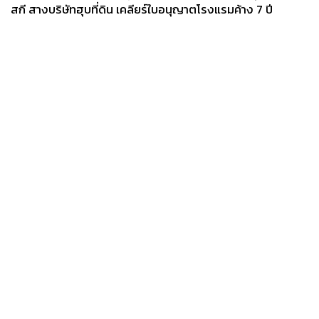
สกี สางบริษัทฮุบที่ดิน เคลียร์ใบอนุญาตโรงแรมค้าง 7 ปี
News
Wealth
Pop
Podcast
Video
Now
Opinion
Careers
Events
Privacy
About
Contact
Policy
FOR
ADVERTISING
MEMBERSHIP