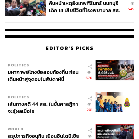
คืบหน้าเหตุยิงเทพศิรินทร์ นนทบุรี
545
เด็ก 14 เสียชีวิตที่โรงพยาบาล สธ.
ยืนยันครูเสียชีวิต 5 ราย เจ็บ 22
ราย
EDITOR'S PICKS
POLITICS
มหากาพย์โกงข้อสอบท้องถิ่น ก่อน
570
เดินหน้าสู่จุดจบในสัปดาห์นี้
POLITICS
เส้นทางคดี 44 สส. ในชั้นศาลฎีกา
201
จะรู้ผลเมื่อไร
WORLD
สรุปภารกิจอนุทิน เยือนอินโดนีเซีย