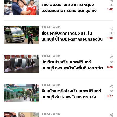
รอง ผบ.ตร. บัญชาการเหตุยิง
1.4K
โรงเรียนเทพศิรินทร์ นนทบุรี สั่ง
ค้นหา 2 รอบยืนยันไร้คนติดค้าง พบ
ศพปู่-ย่าที่บ้านพักผู้ก่อเหตุ
THAILAND
สื่อนอกจับตากราดยิง รร. ใน
1.3K
นนทบุรี ชี้ไทยมีอัตราครอบครองปืน
สูงในระดับต้นของภูมิภาค
THAILAND
นักเรียนโรงเรียนเทพศิรินทร์
828
นนทบุรี อพยพเข้ายังพื้นที่ปลอดภัย
ชั่วคราว หลังเหตุใช้อาวุธปืนภายใน
โรงเรียนคลี่คลาย
THAILAND
คืบหน้าเหตุยิงโรงเรียนเทพศิรินทร์
677
นนทบุรี ดับ 6 ศพ โฆษก ตร. เร่ง
สอบปมขโมยปืนปู่ก่อเหตุ
THAILAND