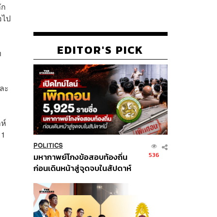
ัก
อไป
EDITOR'S PICK
ท
นละ
ห์
 1
POLITICS
536
มหากาพย์โกงข้อสอบท้องถิ่น
ก่อนเดินหน้าสู่จุดจบในสัปดาห์
นี้