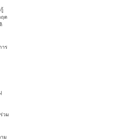
ู้
กฤต
ิ
ิการ
ุ
ร่วม
ตาม