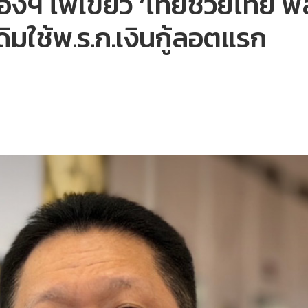
งฯ ไฟเขียว ‘ไทยช่วยไทย พ
ิมใช้พ.ร.ก.เงินกู้ลอตแรก