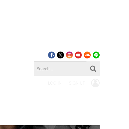
LOG IN
SIGN UP