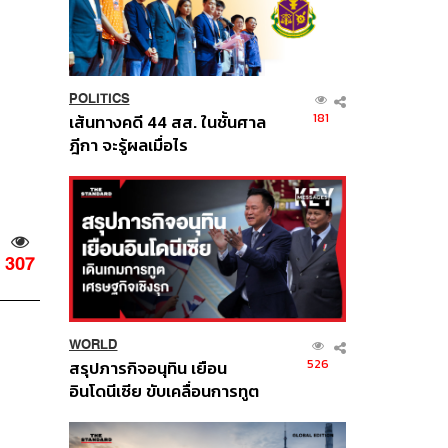
POLITICS
181
เส้นทางคดี 44 สส. ในชั้นศาล
ฎีกา จะรู้ผลเมื่อไร
307
WORLD
526
สรุปภารกิจอนุทิน เยือน
อินโดนีเซีย ขับเคลื่อนการทูต
เศรษฐกิจเชิงรุก ประกาศหุ้น
ส่วนยุทธศาสตร์ไทย –