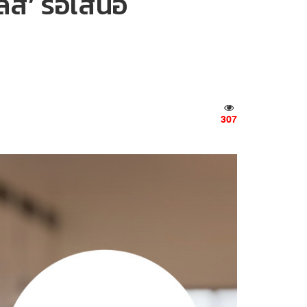
ลัส’ รอเสนอ
307