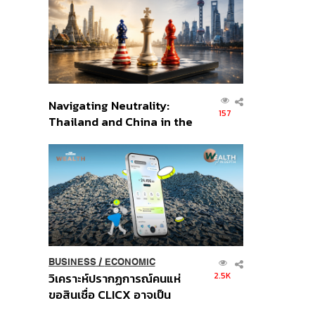
อินโดนีเซีย
Navigating Neutrality:
157
Thailand and China in the
Age of a New Global
Order
BUSINESS
/
ECONOMIC
2.5K
วิเคราะห์ปรากฏการณ์คนแห่
ขอสินเชื่อ CLICX อาจเป็น
เพียงยอดภูเขาน้ำแข็ง ของ