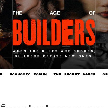
E
ECONOMIC FORUM
THE SECRET SAUCE​
OP