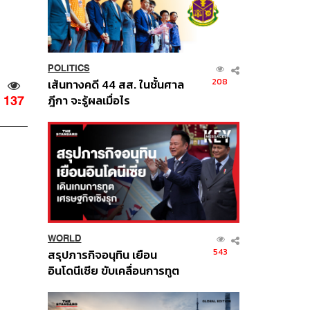
POLITICS
208
เส้นทางคดี 44 สส. ในชั้นศาล
ฎีกา จะรู้ผลเมื่อไร
137
WORLD
543
สรุปภารกิจอนุทิน เยือน
อินโดนีเซีย ขับเคลื่อนการทูต
เศรษฐกิจเชิงรุก ประกาศหุ้น
ส่วนยุทธศาสตร์ไทย –