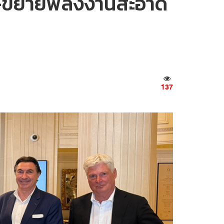
าน-ขยายพลังงานสะอาด
137