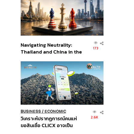
อินโดนีเซีย
Navigating Neutrality:
173
Thailand and China in the
Age of a New Global
Order
BUSINESS
/
ECONOMIC
2.6K
วิเคราะห์ปรากฏการณ์คนแห่
ขอสินเชื่อ CLICX อาจเป็น
เพียงยอดภูเขาน้ำแข็ง ของ