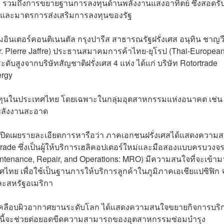
 รวมถึงการขยายฐานการลงทุนด้านพลังงานแสงอาทิตย์ ซึ่งสอดรับ
ปและมาตรการส่งเสริมการลงทุนของรัฐ
มอินเตอร์คอนติเนนตัล กรุงปารีส สาธารณรัฐฝรั่งเศส อนุทิน ชาญว
r. Pierre Jaffre) ประธานสมาคมการค้าไทย-ยุโรป (Thai-Europea
ดับสูงจากบริษัทสัญชาติฝรั่งเศส 4 แห่ง ได้แก่ บริษัท Rotortrade
ergy
รลงทุนในประเทศไทย โดยเฉพาะในกลุ่มอุตสาหกรรมแห่งอนาคต เช่น
ลังงานสะอาด
เปิดเผยรายละเอียดการหารือว่า ภาคเอกชนฝรั่งเศสได้แสดงความ
ade ซึ่งเป็นผู้ให้บริการเฮลิคอปเตอร์ใหม่และมือสองแบบครบวงจ
intenance, Repair, and Operations: MRO) มีความสนใจที่จะเข้าม
ศไทย เพื่อใช้เป็นฐานการให้บริการลูกค้าในภูมิภาคเอเชียแปซิฟิก
สและสหรัฐอเมริกา
และเคลือบผิวอากาศยานระดับโลก ได้แสดงความสนใจขยายกิจการบริ
ทนี้จะช่วยต่อยอดขีดความสามารถของอุตสาหกรรมซ่อมบำรุง