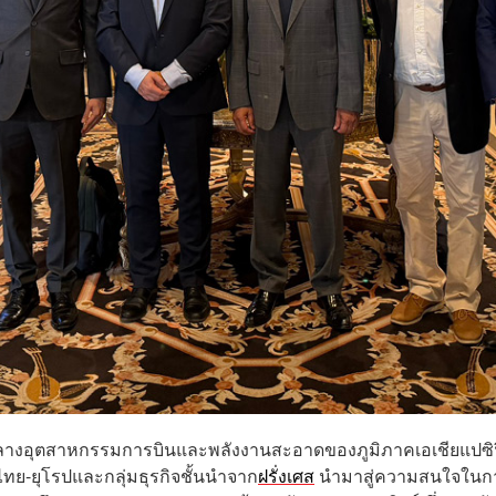
ย์กลางอุตสาหกรรมการบินและพลังงานสะอาดของภูมิภาคเอเชียแปซิ
ย-ยุโรปและกลุ่มธุรกิจชั้นนำจาก
ฝรั่งเศส
นำมาสู่ความสนใจในก