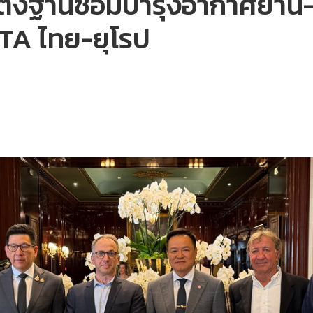
ศสตั้งฐานซ่อมบำรุงอากาศย
TA ไทย-ยุโรป