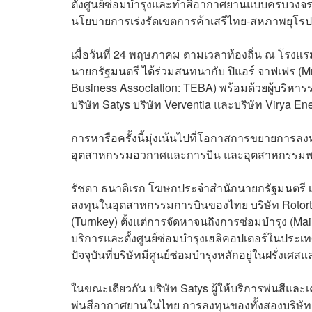
ตั้งศูนย์ซ่อมบำรุงและทำสีอากาศยานแบบครบวงจร
นโยบายการเร่งรัดเขตการค้าเสรีไทย-สหภาพยุโร
เมื่อวันที่ 24 พฤษภาคม ตามเวลาท้องถิ่น ณ โรงแร
นายกรัฐมนตรี ได้ร่วมสนทนากับ ปิแอร์ จาฟเฟร (M
Business Association: TEBA) พร้อมด้วยผู้บริหารระ
บริษัท Satys บริษัท Verventia และบริษัท Virya En
การหารือครั้งนี้มุ่งเน้นไปที่โอกาสการขยายกา
อุตสาหกรรมอวกาศและการบิน และอุตสาหกรรมพ
รัชดา ธนาดิเรก โฆษกประจำสำนักนายกรัฐมนตรี 
ลงทุนในอุตสาหกรรมการบินของไทย บริษัท Rotortr
(Turnkey) ตั้งแต่การจัดหาจนถึงการซ่อมบำรุง (Ma
บริการและตั้งศูนย์ซ่อมบำรุงเฮลิคอปเตอร์ในประเท
ปัจจุบันที่บริษัทมีศูนย์ซ่อมบำรุงหลักอยู่ในฝรั่งเศ
ในขณะเดียวกัน บริษัท Satys ผู้ให้บริการพ่นสี
พ่นสีอากาศยานในไทย การลงทุนของทั้งสองบริษั