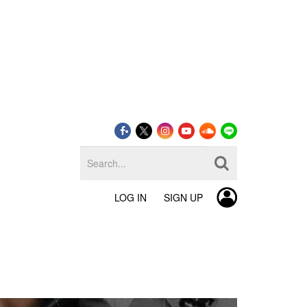
LOG IN
SIGN UP