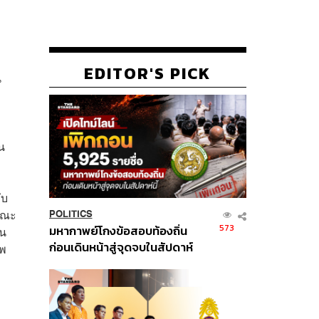
EDITOR'S PICK
น
น
ับ
คณะ
POLITICS
573
มหากาพย์โกงข้อสอบท้องถิ่น
่น
ก่อนเดินหน้าสู่จุดจบในสัปดาห์
าพ
นี้