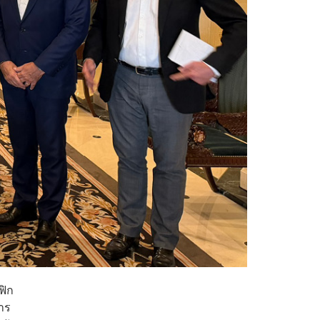
ฟิก
าร