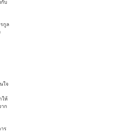
กับ
ีรกูล
n
สนใจ
ร
าให้
 จาก
การ