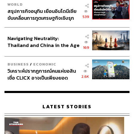
WORLD
สรุปภารกิจอนุทิน เยือนอินโดนีเซีย
539
ขับเคลื่อนการทูตเศรษฐกิจเชิงรุก
ประกาศหุ้นส่วนยุทธศาสตร์ไทย –
อินโดนีเซีย
Navigating Neutrality:
Thailand and China in the Age
169
of a New Global Order
BUSINESS
/
ECONOMIC
วิเคราะห์ปรากฏการณ์คนแห่ขอสิน
2.6K
เชื่อ CLICX อาจเป็นเพียงยอด
ภูเขาน้ำแข็ง ของปัญหาหนี้ครัว
เรือนไทยที่ถูกซุกไว้
LATEST STORIES