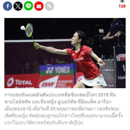
128
การแข่งขันแบดมินตันประเภททีมชิงแชมป์โลก 2018 ทีม
ชายโธมัสคัพ และทีมหญิง อูเบอร์คัพ ที่อิมแพ็ค อารีน่า
เมืองทองธานี เมื่อวันที่ 25 พฤษภาคมที่ผ่านมา รอบชิงชนะ
เลิศทีมหญิง ทัพนักตบลูกขนไก่สาวไทยซึ่งลงสนามรอบนี้ครั้ง
แรกในประวัติศาสตร์พบกับทีมชาติญี่ปุ่น