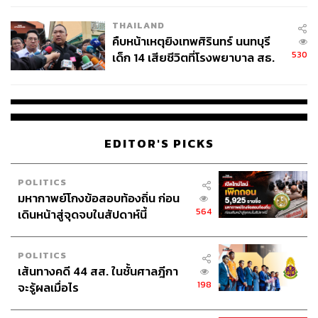
THAILAND
คืบหน้าเหตุยิงเทพศิรินทร์ นนทบุรี
530
เด็ก 14 เสียชีวิตที่โรงพยาบาล สธ.
ยืนยันครูเสียชีวิต 5 ราย เจ็บ 22
ราย
EDITOR'S PICKS
POLITICS
มหากาพย์โกงข้อสอบท้องถิ่น ก่อน
564
เดินหน้าสู่จุดจบในสัปดาห์นี้
POLITICS
เส้นทางคดี 44 สส. ในชั้นศาลฎีกา
198
จะรู้ผลเมื่อไร