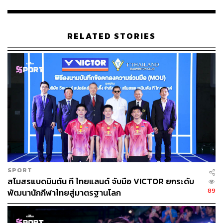
ABOUT THE AUTHOR
RELATED STORIES
ดิษยุตม์ ธนบุญชัย
บรรณาธิการข่าวกีฬา สำนักข่าว THE
STANDARD
SPORT
สโมสรแบดมินตัน ที ไทยแลนด์ จับมือ VICTOR ยกระดับ
89
พัฒนานักกีฬาไทยสู่มาตรฐานโลก