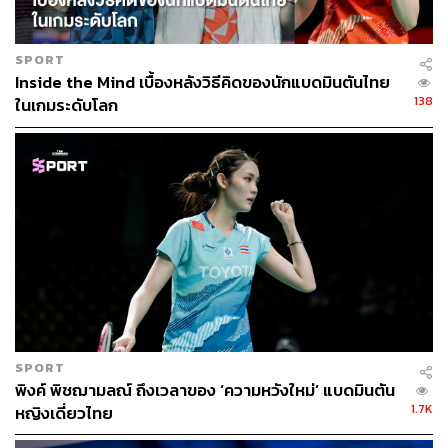
SPORT
Inside the Mind เบื้องหลังวิธีคิดของนักแบดมินตันไทย
138
ในเกมระดับโลก
SPORT
พิงค์ พิชฌามลณ์ ถึงเวลาของ ‘ความหวังใหม่’ แบดมินตัน
1.7K
หญิงเดี่ยวไทย