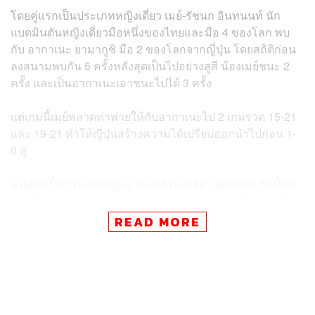
โดยคู่แรกเป็นประเภทหญิงเดี่ยว เมย์-รัชนก อินทนนท์ นัก
แบดมินตันหญิงเดี่ยวมือหนึ่งของไทยและมือ 4 ของโลก พบ
กับ อากาเนะ ยามากูชิ มือ 2 ของโลกจากญี่ปุ่น โดยสถิติก่อน
ลงสนามพบกัน 5 ครั้งหลังสุดเป็นไปอย่างสูสี น้องเมย์ชนะ 2
ครั้ง และเป็นอากาเนะเอาชนะไปได้ 3 ครั้ง
แต่เกมนี้เมย์พลาดท่าพ่ายให้กับอากาเนะไป 2 เกมรวด 15-21
และ 19-21 ทำให้ญี่ปุ่นสร้างความได้เปรียบออกนำไปก่อน 1-
0 คู่
คู่ที่สองเป็นประเภทหญิงคู่ น้องเอิร์ธ-พุธิตา สุภจิรกุล วันนี้จับ
คู่กับ กิ๊ฟ-จงกลพรรณ กิติธรากุล ผลปรากฏว่าพ่ายให้กับญี่ปุ่น
ไป 2 เกมรวด 21-18 และ 21-12 ส่งผลให้ญี่ปุ่นขึ้นนำห่างไป
READ MORE
เป็น 2-0 คู่
คู่ที่สามเป็นประเภทหญิงเดี่ยว แนท-ณิชชาอร จินดาพล มือ 9
ของโลกจากไทย ลงสนามพบกับ โนโซมิ โอคุฮาระ มือ 9
ของโลกจากญี่ปุ่น แต่สุดท้ายโอคุฮาระเล่นได้อย่างเด็ดขาด