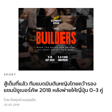
SPORT
สู้เต็มที่แล้ว ทีมแบดมินตันหญิงไทยคว้ารอง
แชมป์อูเบอร์คัพ 2018 หลังพ่ายให้ญี่ปุ่น 0-3 คู่
โดย
ดิษยุตม์ ธนบุญชัย
26.05.2018