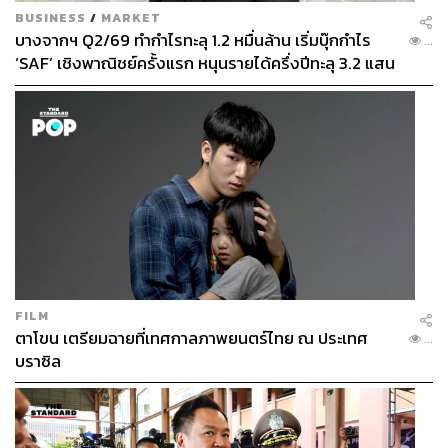
BUSINESS
/
MARKET
บางจากฯ Q2/69 ทำกำไรทะลุ 1.2 หมื่นล้าน เริ่มบุ๊กกำไร
...
‘SAF’ เชิงพาณิชย์ครั้งแรก หนุนรายได้ครึ่งปีทะลุ 3.2 แสน
ล้าน
FILM
ตาโขน เตรียมฉายที่เทศกาลภาพยนตร์ไทย ณ ประเทศ
...
บราซิล