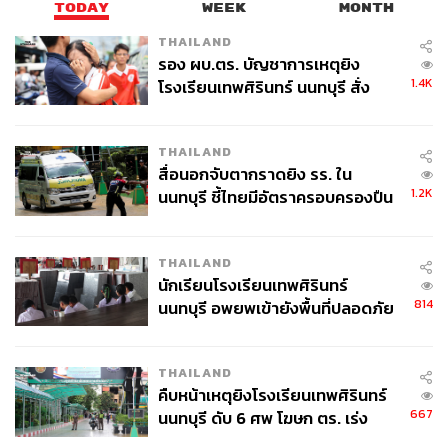
TODAY
WEEK
MONTH
THAILAND
รอง ผบ.ตร. บัญชาการเหตุยิง
1.4K
โรงเรียนเทพศิรินทร์ นนทบุรี สั่ง
ค้นหา 2 รอบยืนยันไร้คนติดค้าง พบ
ศพปู่-ย่าที่บ้านพักผู้ก่อเหตุ
THAILAND
สื่อนอกจับตากราดยิง รร. ใน
1.2K
นนทบุรี ชี้ไทยมีอัตราครอบครองปืน
สูงในระดับต้นของภูมิภาค
THAILAND
นักเรียนโรงเรียนเทพศิรินทร์
814
นนทบุรี อพยพเข้ายังพื้นที่ปลอดภัย
ชั่วคราว หลังเหตุใช้อาวุธปืนภายใน
โรงเรียนคลี่คลาย
THAILAND
คืบหน้าเหตุยิงโรงเรียนเทพศิรินทร์
667
นนทบุรี ดับ 6 ศพ โฆษก ตร. เร่ง
สอบปมขโมยปืนปู่ก่อเหตุ