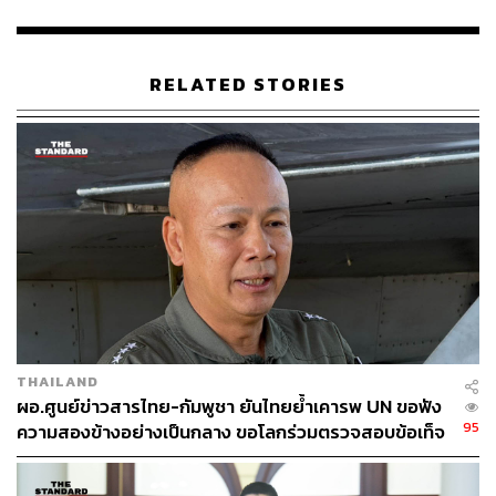
เนื่องจากกัมพูชามีการใช้ล็อบบี้ยิสต์และนักวิจารณ์โจมตีไทย
ว่าเป็นประเทศใหญ่รังแกประเทศเล็ก ทำให้หลายชาติแสดง
ท่าทีเป็นกลางแต่เอนเอียงไปทางกัมพูชา
RELATED STORIES
“ผมเชื่อมั่นในพลังของสื่อมวลชนไทย การรบครั้งนี้มี 3 สนาม
คือ สนามรบชายแดน สนามรบการต่างประเทศ และสนามรบ
ข้อมูลข่าวสาร ผมอยากให้สื่อช่วยนำเสนอความจริง เพราะ
ความจริงและ Digital Footprint จะเป็นเครื่องพิสูจน์ในระยะ
ยาว” พล.อ. ณัฐพล กล่าว พร้อมระบุว่าได้ตั้งศูนย์แถลงข่าวที่
ททบ.5 เพื่อรับมือสงครามข่าวสารโดยเฉพาะ
สำหรับการเลือกจังหวัดจันทบุรีเป็นสถานที่ประชุม GBC ใน
วันที่ 24 ธ.ค. นี้ พล.อ. ณัฐพล ให้เหตุผลว่าเป็นพื้นที่ปลอดภัย
เนื่องจากพื้นที่อื่นอย่าง กองทัพภาคที่ 1 และ 2 (ตาควาย-ตา
THAILAND
เมือนธม) ยังมีการปะทะกันอยู่ โดยขอให้ชาวจันทบุรีช่วยเป็น
ผอ.ศูนย์ข่าวสารไทย-กัมพูชา ยันไทยย้ำเคารพ UN ขอฟัง
เจ้าบ้านที่ดี รับรองความปลอดภัยให้คณะทำงานกัมพูชา เพื่อ
95
ความสองข้างอย่างเป็นกลาง ขอโลกร่วมตรวจสอบข้อเท็จ
สร้างความเชื่อมั่นว่าไทยแยกแยะเรื่องการรบกับการเจรจา
จริง
และมุ่งหวังให้เวทีนี้เป็นทางออกทางการทูต แม้ฝ่ายกัมพูชา