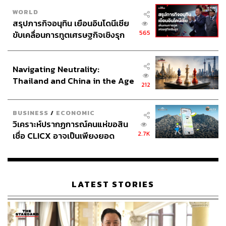
WORLD
สรุปภารกิจอนุทิน เยือนอินโดนีเซีย
565
ขับเคลื่อนการทูตเศรษฐกิจเชิงรุก
ประกาศหุ้นส่วนยุทธศาสตร์ไทย –
อินโดนีเซีย
Navigating Neutrality:
Thailand and China in the Age
212
of a New Global Order
BUSINESS
/
ECONOMIC
วิเคราะห์ปรากฏการณ์คนแห่ขอสิน
2.7K
เชื่อ CLICX อาจเป็นเพียงยอด
ภูเขาน้ำแข็ง ของปัญหาหนี้ครัว
เรือนไทยที่ถูกซุกไว้
LATEST STORIES