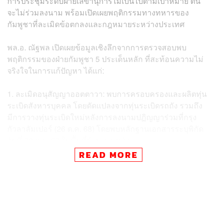
การประชุมระดับฝ่ายเลขานุการไม่เป็นไปตามเป้าหมาย ตน
จะไม่ร่วมลงนาม พร้อมเปิดเผยพฤติกรรมทางทหารของ
กัมพูชาที่ละเมิดข้อตกลงและกฎหมายระหว่างประเทศ
พล.อ. ณัฐพล เปิดเผยข้อมูลเชิงลึกจากการตรวจสอบพบ
พฤติกรรมของฝ่ายกัมพูชา 5 ประเด็นหลัก ที่สะท้อนความไม่
จริงใจในการแก้ปัญหา ได้แก่:
1. ละเมิดอนุสัญญาออตตาวา: พบการครอบครองและผลิตทุ่น
ระเบิดสังหารบุคคล โดยดัดแปลงจากทุ่นระเบิดรถถัง รวมถึง
มีการวางทุ่นระเบิดใหม่หลังการลงนามปฏิญญาร่วมที่กรุง
กัวลาลัมเปอร์ (26 ต.ค. 68) โดยพบหลักฐานเอกสารระบุพิกัด
วันที่ 30 ต.ค. 68 ในพื้นที่บ้านสามหลัง
READ MORE
2. ใช้โบราณสถานเป็นฐานทหาร: มีการตั้งฐานปฏิบัติการใน
ปราสาทตาควาย ปราสาทพระวิหาร และปราสาทคนา
3. ใช้ชุมชนเป็นที่ตั้งยิง: ใช้อาวุธหนัก (BM-21) ยิงจากแหล่ง
ชุมชนเพื่อให้ไทยไม่สามารถตอบโต้กลับได้ เนื่องจากติดกฎ