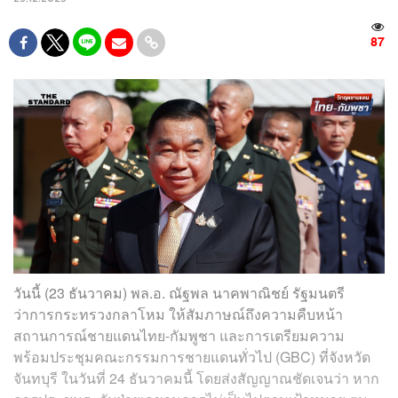
87
วันนี้ (23 ธันวาคม) พล.อ. ณัฐพล นาคพาณิชย์ รัฐมนตรี
ว่าการกระทรวงกลาโหม ให้สัมภาษณ์ถึงความคืบหน้า
สถานการณ์ชายแดนไทย-กัมพูชา และการเตรียมความ
พร้อมประชุมคณะกรรมการชายแดนทั่วไป (GBC) ที่จังหวัด
จันทบุรี ในวันที่ 24 ธันวาคมนี้ โดยส่งสัญญาณชัดเจนว่า หาก