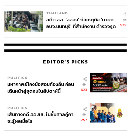
ผู้ใช้ถอดเปลี่ยนแบตเองได้ ก่อนกฎ
EU บังคับปีหน้า
THAILAND
อดีต สส. ‘ฉลอง’ ก่อเหตุยิง ‘นายก
539
อบจ.นนทบุรี’ ที่สำนักงาน ตำรวจรุด
ลงพื้นที่
EDITOR'S PICKS
POLITICS
มหากาพย์โกงข้อสอบท้องถิ่น ก่อน
623
เดินหน้าสู่จุดจบในสัปดาห์นี้
POLITICS
เส้นทางคดี 44 สส. ในชั้นศาลฎีกา
257
จะรู้ผลเมื่อไร