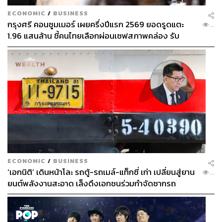
ECONOMIC
/
BUSINESS
กรุงศรี คอนซูมเมอร์ เผยครึ่งปีแรก 2569 ยอดรูดแตะ
...
1.96 แสนล้าน ชี้คนไทยเลือกผ่อนเซฟสภาพคล่อง รับ
เศรษฐกิจผันผวนฉุดผลประกอบการพลาดเป้า
ECONOMIC
/
BUSINESS
‘เอกนิติ’ เดินหน้าโละ รถตู้-รถเมล์-แท็กซี่ เก่า เปลี่ยนสู่ยาน
...
ยนต์พลังงานสะอาด เล็งดึงเอกชนร่วมกำจัดซากรถ