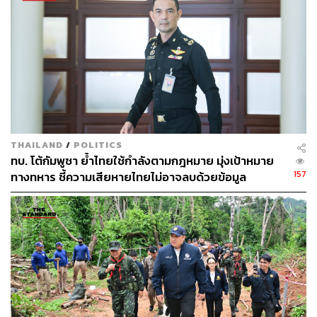
จะยังมีความกังวลในการเดินทางมาก็ตาม
TAGS:
ณัฐพล นาคพาณิชย์
ทุ่นระเบิด
ชายแดนไทย-กัมพูชา
สถานการณ์ไทย-กัมพูชา
THAILAND
/
POLITICS
ทบ. โต้กัมพูชา ย้ำไทยใช้กำลังตามกฎหมาย มุ่งเป้าหมาย
157
ทางทหาร ชี้ความเสียหายไทยไม่อาจลบด้วยข้อมูล
87
บิดเบือน
ABOUT THE AUTHOR
THE STANDARD TEAM
กองบรรณาธิการ THE STANDARD
ABOUT THE PHOTOGRAPHER