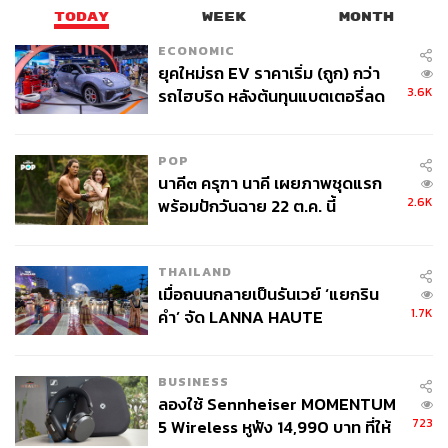
TODAY
WEEK
MONTH
ECONOMIC
ยุคใหม่รถ EV ราคาเริ่ม (ถูก) กว่า
3.6K
รถไฮบริด หลังต้นทุนแบตเตอรี่ลด
ลง - จีนแห่บุกตลาดเกิดใหม่
POP
นาคี๓ ครุฑา นาคี เผยภาพชุดแรก
2.6K
พร้อมปักวันฉาย 22 ต.ค. นี้
THAILAND
เมื่อถนนกลายเป็นรันเวย์ ‘แยกริน
1.7K
คำ’ จัด LANNA HAUTE
COUTURE กลางสายฝน
BUSINESS
ลองใช้ Sennheiser MOMENTUM
723
5 Wireless หูฟัง 14,990 บาท ที่ให้