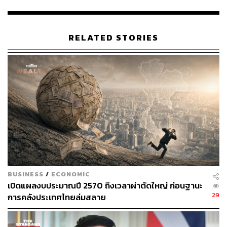
ทั้งนี้ R&I มองว่า แม้พื้นที่ทางการคลังมีจำกัด แต่รัฐบาลยัง
เดินหน้าผลักดันนโยบาย ‘Thailand 10 Plus’ เพื่อส่งเสริมการ
ลงทุนในอุตสาหกรรมแห่งอนาคต เช่น ปัญญาประดิษฐ์ (AI)
RELATED STORIES
และยานยนต์ไฟฟ้า (EV) ควบคู่กับมาตรการกระตุ้นการ
บริโภคภายในประเทศ ซึ่งคาดว่าจะช่วยผลักดันเศรษฐกิจไทย
ให้เติบโตได้มากกว่า 3% ในระยะข้างหน้า
ขณะที่ภาคการเงินต่างประเทศของไทยยังแข็งแกร่ง จากดุล
บัญชีเดินสะพัดที่เกินดุลต่อเนื่อง รายได้ท่องเที่ยวและการส่ง
ออกที่ฟื้นตัว โดยเฉพาะสินค้าในกลุ่มยานยนต์และ
อิเล็กทรอนิกส์ รวมถึงเงินลงทุนโดยตรงจากต่างประเทศ
(FDI) ที่มีแนวโน้มไหลเข้าอย่างต่อเนื่อง
ตลอดจนเงินทุนสำรองระหว่างประเทศที่อยู่ในระดับสูงเมื่อ
BUSINESS
/
ECONOMIC
เทียบกับภาระหนี้ต่างประเทศซึ่งยังคงอยู่ในระดับต่ำ ส่งผลให้
เปิดแผลงบประมาณปี 2570 ถึงเวลาผ่าตัดใหญ่ ก่อนฐานะ
ความเสี่ยงด้านสภาพคล่องต่างประเทศ (External Liquidity)
29
การคลังประเทศไทยล่มสลาย
อยู่ในระดับจำกัด
สุดท้ายนี้ ปัจจัยสำคัญที่ R&I จะติดตามต่อไปสำหรับพิจารณา