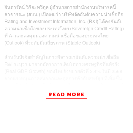
จินดารัตน์ วิริยะทวีกุล ผู้อำนวยการสำนักงานบริหารหนี้
สาธารณะ (สบน.) เปิดเผยว่า บริษัทจัดอันดับความน่าเชื่อถือ
Rating and Investment Information, Inc. (R&I) ได้คงอันดับ
ความน่าเชื่อถือของประเทศไทย (Sovereign Credit Rating)
ที่ A- และคงมุมมองความน่าเชื่อถือของประเทศไทย
(Outlook) ที่ระดับมีเสถียรภาพ (Stable Outlook)
สำหรับปัจจัยสำคัญในการพิจารณาอันดับความน่าเชื่อถือ
R&I ระบุว่า มาจากอัตราการเติบโตทางเศรษฐกิจที่แท้จริง
(Real GDP Growth) ของไทยยังขยายตัวที่ 2.4% ในปี 2568
จากแรงหนุนภาคส่งออกและดุลการค้ากับสหรัฐฯ ที่เพิ่มขึ้น
อย่างมีนัยสำคัญ แม้เผชิญความไม่แน่นอนจากนโยบายภาษี
ตอบโต้ (Reciprocal Tariff) ของสหรัฐฯ
READ MORE
อย่างไรก็ตาม ในปี 2569 เศรษฐกิจไทยยังมีแนวโน้มเผชิญ
แรงกดดันจากราคาพลังงานโลกที่อยู่ในระดับสูง ภาระหนี้
ครัวเรือน และข้อจำกัดเชิงโครงสร้างจากการเข้าสู่สังคมผู้สูง
อายุ ซึ่งอาจกระทบต่อการบริโภคและแนวโน้มการเติบโต