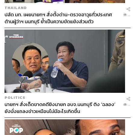
THAILAND
ปลัด มท. เผยนายกฯ สั่งตั้งด่าน-ตรวจอาวุธทั่วประเทศ
...
ด้านผู้ว่าฯ นนทบุรี ย้ำเป็นความขัดแย้งส่วนตัว
POLITICS
นายกฯ สั่งเด็ดขาดคดียิงนายก อบจ.นนทบุรี ติง ‘ฉลอง’
...
ยังนั่งแถลงข่าวเหมือนไม่มีอะไรเกิดขึ้น