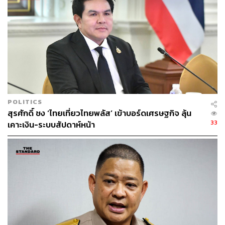
การจัดอันดับความน่าเชื่อถือในอนาคต คือ ความคืบหน้าใน
การปรับโครงสร้างเศรษฐกิจไทยสู่อุตสาหกรรมแห่งอนาคต
ซึ่งจะมีบทบาทสำคัญต่อความแข็งแกร่งของฐานะต่าง
ประเทศและศักยภาพการแข่งขันของไทยในระยะกลาง
ทางด้าน สบน. มองว่าจากผลการประเมินอันดับความน่าเชื่อ
ถือของประเทศไทยข้างต้น สะท้อนให้เห็นถึงความเชื่อมั่นต่อ
พื้นฐานเศรษฐกิจมหภาคของไทยที่ยังคงมีเสถียรภาพ รวมถึง
POLITICS
ทิศทางการดำเนินนโยบายเศรษฐกิจของรัฐบาลที่ให้ความ
สุรศักดิ์ ชง ‘ไทยเที่ยวไทยพลัส’ เข้าบอร์ดเศรษฐกิจ ลุ้น
สำคัญกับวินัยทางการคลัง ความโปร่งใส และการบริหาร
33
เคาะเงิน-ระบบสัปดาห์หน้า
ความเสี่ยงจากปัจจัยภายนอกอย่างรอบคอบ ควบคู่กับการ
ผลักดันการปฏิรูปเชิงโครงสร้างเพื่อรองรับการเปลี่ยนผ่านสู่
‘เศรษฐกิจใหม่’ ซึ่งจะช่วยเปลี่ยนข้อจำกัดเชิงโครงสร้างให้
เป็นโอกาสในการพัฒนา เสริมสร้างศักยภาพการแข่งขันของ
ประเทศ และสนับสนุนการเติบโตของเศรษฐกิจไทยทั้งใน
ระยะสั้นและระยะยาวต่อไป