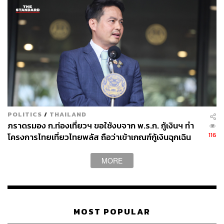
ปวริศ อำนวยพรไพศาล
Content Creator สำนักข่าว THE
STANDARD WEALTH
POLITICS
/
THAILAND
ภราดรมอง ก.ท่องเที่ยวฯ ขอใช้งบจาก พ.ร.ก. กู้เงินฯ ทำ
116
โครงการไทยเที่ยวไทยพลัส ถือว่าเข้าเกณฑ์กู้เงินฉุกเฉิน
MORE
MOST POPULAR