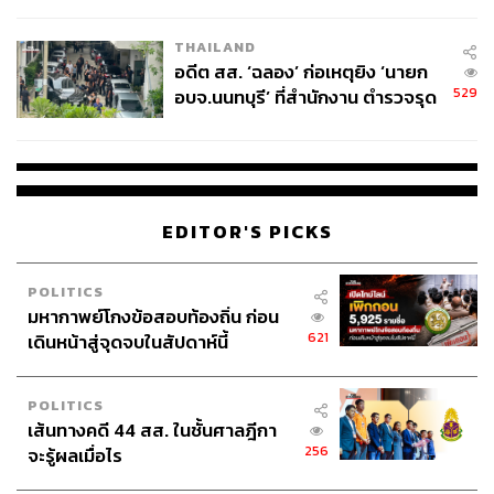
ผู้ใช้ถอดเปลี่ยนแบตเองได้ ก่อนกฎ
EU บังคับปีหน้า
THAILAND
อดีต สส. ‘ฉลอง’ ก่อเหตุยิง ‘นายก
529
อบจ.นนทบุรี’ ที่สำนักงาน ตำรวจรุด
ลงพื้นที่
EDITOR'S PICKS
POLITICS
มหากาพย์โกงข้อสอบท้องถิ่น ก่อน
621
เดินหน้าสู่จุดจบในสัปดาห์นี้
POLITICS
เส้นทางคดี 44 สส. ในชั้นศาลฎีกา
256
จะรู้ผลเมื่อไร