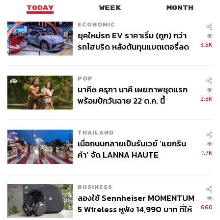
TODAY
WEEK
MONTH
ECONOMIC
ยุคใหม่รถ EV ราคาเริ่ม (ถูก) กว่า
3.5K
รถไฮบริด หลังต้นทุนแบตเตอรี่ลด
ลง - จีนแห่บุกตลาดเกิดใหม่
POP
นาคี๓ ครุฑา นาคี เผยภาพชุดแรก
2.5K
พร้อมปักวันฉาย 22 ต.ค. นี้
THAILAND
เมื่อถนนกลายเป็นรันเวย์ ‘แยกริน
1.7K
คำ’ จัด LANNA HAUTE
COUTURE กลางสายฝน
BUSINESS
ลองใช้ Sennheiser MOMENTUM
660
5 Wireless หูฟัง 14,990 บาท ที่ให้