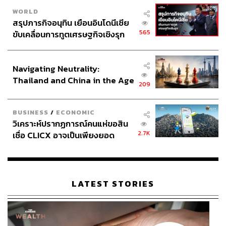
WORLD
สรุปภารกิจอนุทิน เยือนอินโดนีเซีย
565
ขับเคลื่อนการทูตเศรษฐกิจเชิงรุก
ประกาศหุ้นส่วนยุทธศาสตร์ไทย –
อินโดนีเซีย
Navigating Neutrality:
Thailand and China in the Age
209
of a New Global Order
BUSINESS
/
ECONOMIC
วิเคราะห์ปรากฏการณ์คนแห่ขอสิน
2.7K
เชื่อ CLICX อาจเป็นเพียงยอด
ภูเขาน้ำแข็ง ของปัญหาหนี้ครัว
เรือนไทยที่ถูกซุกไว้
LATEST STORIES