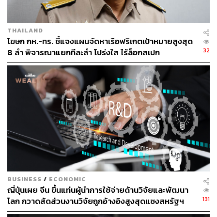
สามารถติดตาม THE STANDARD WEALTH
ผ่านแอปพลิเคชันต่างๆ ที่คุณสะดวกหรือใช้งานอยู่แล้วได้เลย
THAILAND
โฆษก กห.-ทร. ชี้แจงแผนจัดหาเรือฟริเกตเป้าหมายสูงสุด
32
8 ลำ พิจารณาแยกทีละลำ โปร่งใส ไร้ล็อกสเปก
TAGS:
ปัญญาประดิษฐ์ (Artificial intelligence - AI)
เศรษฐกิจไทย
กระทรวงการคลัง
หนี้ครัวเรือน
EV
R&I
สำนักงานบริหารหนี้สาธารณะ
BUSINESS
/
ECONOMIC
126
ญี่ปุ่นเผย จีน ขึ้นแท่นผู้นำการใช้จ่ายด้านวิจัยและพัฒนา
131
โลก กวาดสัดส่วนงานวิจัยถูกอ้างอิงสูงสุดแซงสหรัฐฯ
ABOUT THE AUTHOR