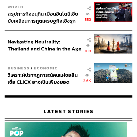
WORLD
สรุปภารกิจอนุทิน เยือนอินโดนีเซีย
553
ขับเคลื่อนการทูตเศรษฐกิจเชิงรุก
ประกาศหุ้นส่วนยุทธศาสตร์ไทย –
อินโดนีเซีย
Navigating Neutrality:
Thailand and China in the Age
188
of a New Global Order
BUSINESS
/
ECONOMIC
วิเคราะห์ปรากฏการณ์คนแห่ขอสิน
2.6K
เชื่อ CLICX อาจเป็นเพียงยอด
ภูเขาน้ำแข็ง ของปัญหาหนี้ครัว
เรือนไทยที่ถูกซุกไว้
LATEST STORIES