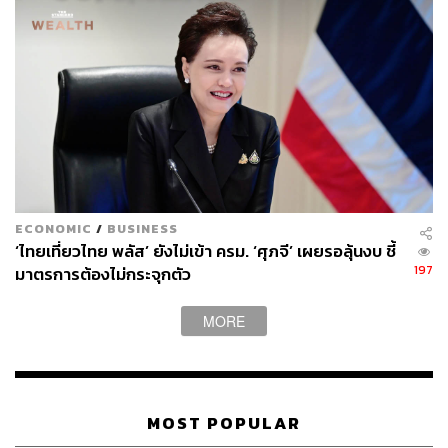
ด้าน Energy, Service, Agriculture เพื่อผลักดันให้เกิด Trade
Balance และความชัดเจนทางนโยบายในอนาคต
สามารถติดตาม THE STANDARD WEALTH
ผ่านแอปพลิเคชันต่างๆ ที่คุณสะดวกหรือใช้งานอยู่แล้วได้เลย
ECONOMIC
/
BUSINESS
TAGS:
USA
กลุ่มไทยซัมมิท
เครือเจริญโภคภัณฑ์ (CP)
‘ไทยเที่ยวไทย พลัส’ ยังไม่เข้า ครม. ‘ศุภจี’ เผยรอลุ้นงบ ชี้
ส่งออกไทย
เจริญโภคภัณฑ์อาหาร (CPF)
197
มาตรการต้องไม่กระจุกตัว
บริษัท ผลิตไฟฟ้า จำกัด (มหาชน)
หอการค้าไทย
ภาคเอกชน
กำแพงภาษีสหรัฐฯ
MORE
พจน์ อร่ามวัฒนานนท์
บริษัท บ้านปู จำกัด (มหาชน)
บริษัท พีทีที อินเตอร์เนชั่นแนล เทรดดิ้ง ยูเอสเอ จำกัด
บริษัท ปตท.สำรวจและผลิตปิโตรเลียม จำกัด (มหาชน)
บริษัท ไทยยูเนี่ยน กรุ๊ป จำกัด (มหาชน)
บริษัท เอสซีจี แพคเกจจิ้ง จำกัด (มหาชน) (SCGP)
MOST POPULAR
บริษัท อินโดรามา เวนเจอร์ส จำกัด (มหาชน)