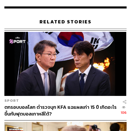
เช็กลิสต์อุตสาหกรรมไหนอ่วม หลังทรัมป์ขึ้นภาษีสินค้า
ไทยสูง 37%
RELATED STORIES
ปลัดพลังงาน-ปตท. เยือนสหรัฐฯ ลุยเจรจานำเข้าก๊าซแห
ล่ง Alaska LNG 3-5 ล้านตันต่อปี
เกษมสิทธิ์ ปฐมศักดิ์ รองประธานสภาหอการค้าแห่ง
ประเทศไทย ประธาน ผู้แทน ABAC และ APEC ของภาค
เอกชนไทย กล่าวเสริมว่า ปัจจุบันการลงทุนของไทยใน
สหรัฐฯ มีมูลค่าสูงกว่า 17,000 ล้านดอลลาร์สหรัฐ (ประมาณ
620,000 ล้านบาท) และมีการจ้างงานชาวอเมริกันประมาณ
12,000 ตำแหน่ง สะท้อนถึงศักยภาพของภาคธุรกิจไทยใน
SPORT
ตกรอบบอลโลก ตำรวจบุก KFA แฉแผลเก่า 15 ปี เกิดอะไร
การขยายฐานการลงทุนเพิ่มเติมในตลาดสหรัฐฯ เชื่อว่านอก
106
ขึ้นกับฟุตบอลเกาหลีใต้?
จากผู้ลงทุนรายเดิมของไทยนั้น จะมีรายใหม่เพิ่มเติมอีก
แน่นอน