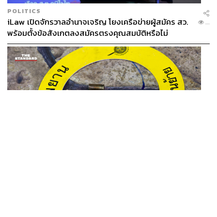
POLITICS
iLaw เปิดจักรวาลอำนาจเจริญ โยงเครือข่ายผู้สมัคร สว.
...
พร้อมตั้งข้อสังเกตลงสมัครตรงคุณสมบัติหรือไม่
THAILAND
รอง ผบช. ภ.1 เผย เก็บพยานหลักฐานเกี่ยวกับผู้ก่อเหตุยิง
...
ในโรงเรียนไปตรวจสอบทั้งหมดแล้ว