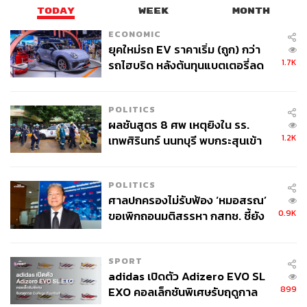
TODAY
WEEK
MONTH
ECONOMIC
ยุคใหม่รถ EV ราคาเริ่ม (ถูก) กว่า
1.7K
รถไฮบริด หลังต้นทุนแบตเตอรี่ลด
ลง - จีนแห่บุกตลาดเกิดใหม่
POLITICS
551
ผลชันสูตร 8 ศพ เหตุยิงใน รร.
1.2K
เทพศิรินทร์ นนทบุรี พบกระสุนเข้า
จุดสำคัญ ‘ศีรษะ-หน้าอก’ ครูถูกยิง
ABOUT THE AUTHOR
4 นัด จากระยะไกล
เสาวลักษณ์ เขตสูงเนิน
POLITICS
Content Creator THE STANDARD WEALTH
ศาลปกครองไม่รับฟ้อง ‘หมอสรณ’
0.9K
ขอเพิกถอนมติสรรหา กสทช. ชี้ยัง
ไม่ใช่ผู้เดือดร้อนเสียหาย
SPORT
adidas เปิดตัว Adizero EVO SL
899
EXO คอลเล็กชันพิเศษรับฤดูกาล