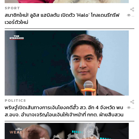
SPORT
สมาชิกใหม่! ลูอิส แฮมิลตัน เปิดตัว ‘Halo’ โกลเดนรีทรีฟ
...
เวอร์ตัวใหม่
POLITICS
พริษฐ์เปิดเส้นทางการเงินโยงคดีฮั้ว สว. อีก 4 จังหวัด พบ
...
ส.อบจ. อำนาจเจริญโอนเงินให้เจ้าหน้าที่ กกต. ฝ่ายสืบสวน