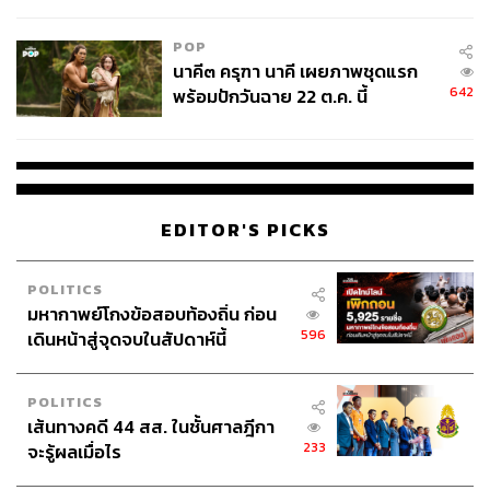
College Football
POP
นาคี๓ ครุฑา นาคี เผยภาพชุดแรก
642
พร้อมปักวันฉาย 22 ต.ค. นี้
EDITOR'S PICKS
POLITICS
มหากาพย์โกงข้อสอบท้องถิ่น ก่อน
596
เดินหน้าสู่จุดจบในสัปดาห์นี้
POLITICS
เส้นทางคดี 44 สส. ในชั้นศาลฎีกา
233
จะรู้ผลเมื่อไร