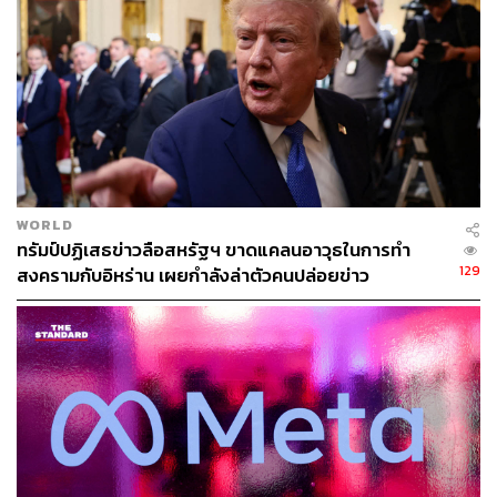
นอกจากนี้ การเข้าร่วมงาน SelectUSA ครั้งนี้ ยังเป็นโอกาส
สำคัญในการสำรวจความร่วมมือกับแต่ละรัฐของสหรัฐฯ เพื่อ
หาโอกาสใหม่ๆ ในการลงทุน และการนำเข้าสินค้าจาก
สหรัฐฯ โดยเฉพาะสินค้าเกษตร เพื่อสนับสนุนความสมดุล
ทางการค้าระหว่างสองประเทศ
พจน์ย้ำว่า “ตลาดสหรัฐฯ เป็นตลาดยุทธศาสตร์ที่มีความ
สำคัญอย่างยิ่งต่อเศรษฐกิจไทย และเป็นหนึ่งในตลาดที่นัก
WORLD
ลงทุนไทยมีศักยภาพในการขยายธุรกิจและสร้างการจ้างงาน
ทรัมป์ปฏิเสธข่าวลือสหรัฐฯ ขาดแคลนอาวุธในการทำ
มากที่สุดในภูมิภาคอาเซียน เราหวังว่า ทั้ง 2 ประเทศจะเร่ง
129
สงครามกับอิหร่าน เผยกำลังล่าตัวคนปล่อยข่าว
ให้มีความคืบหน้าในการเจรจาเรื่อง ภาษีศุลกากร (Tariff)
ระหว่างไทยและสหรัฐฯ เพื่อสร้างความชัดเจนและเอื้อต่อ
การดำเนินธุรกิจระหว่างกันให้ได้ภายในเดือนนี้”
ทั้งนี้ เช้าวันนี้ (11 พ.ค.) ตามเวลาท้องถิ่นสหรัฐฯ คณะผู้
บริหาร รัฐและเอกชนที่ลงทุนในสหรัฐฯ เข้าร่วมประชุม
สำคัญกับท่านเอกอัครราชทูต ณ กรุงวอชิงตัน สุริยา จินดา
วงษ์ และทีมประเทศไทย (Team Thailand) ณ สถาน
เอกอัครราชทูตไทย กรุงวอชิงตัน ดี.ซี.