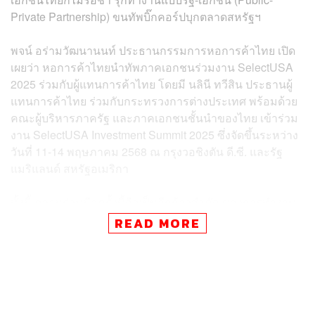
Private Partnership) ขนทัพบิ๊กคอร์ปบุกตลาดสหรัฐฯ
พจน์ อร่ามวัฒนานนท์ ประธานกรรมการหอการค้าไทย เปิด
เผยว่า หอการค้าไทยนำทัพภาคเอกชนร่วมงาน SelectUSA
2025 ร่วมกับผู้แทนการค้าไทย โดยมี นลินี ทวีสิน ประธานผู้
แทนการค้าไทย ร่วมกับกระทรวงการต่างประเทศ พร้อมด้วย
คณะผู้บริหารภาครัฐ และภาคเอกชนชั้นนำของไทย เข้าร่วม
งาน SelectUSA Investment Summit 2025 ซึ่งจัดขึ้นระหว่าง
วันที่ 11-14 พฤษภาคม 2568 ณ กรุงวอชิงตัน ดี.ซี. และรัฐ
แมริแลนด์ สหรัฐอเมริกา
ทั้งนี้ ความร่วมมือครั้งนี้ถือเป็นอีกก้าวสำคัญของการทำงาน
แบบ “รัฐ-เอกชนร่วมขับเคลื่อน” (Public-Private Partnership)
READ MORE
โดยมีเป้าหมายสำคัญในการเปิดประตูสู่โอกาสการค้าและ
การลงทุนในตลาดสหรัฐอเมริกาอย่างเป็นรูปธรรม ทั้งสำหรับ
นักลงทุนรายใหม่และผู้ประกอบการไทยที่มีการลงทุนใน
สหรัฐฯ อยู่แล้ว