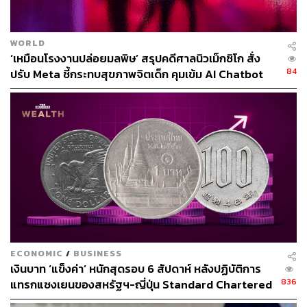
โดยระบุว่า การประชุมครั้งนี้ถือเป็นเวทีแลกเปลี่ยนความคิด
WORLD
เห็นเชิงลึก ก่อนภารกิจหลักในช่วงบ่ายกับงาน SelectUSA
‘เหมือนโรงงานปล่อยมลพิษ’ สรุปคดีศาลนิวเม็กซิโก สั่ง
Investment Summit 2025 โดยท่านทูตฯ ได้กล่าวถึงความ
84
ปรับ Meta ชี้กระทบสุขภาพจิตเด็ก คุมเข้ม AI Chatbot
สำคัญของการที่ภาครัฐและเอกชนไทยผนึกกำลังเข้าร่วม
งานครั้งนี้ ซึ่งไม่ใช่เพียง “Investment Summit” แต่ถือเป็นก้าว
สำคัญ “Beyond Investment” ในการตอกย้ำบทบาทของ
ประเทศไทยในเวทีเศรษฐกิจโลก
“ประเทศไทยคือ Reliable Business Partner เป็นข้อความที่
ชัดเจนในการส่งสัญญาณถึงความพร้อมและความน่าเชื่อถือ
ของเศรษฐกิจไทย แม้ในขณะที่หลายประเทศยังมีความกังวล
จากความไม่เสถียรของนโยบายเศรษฐกิจโลก”
ท่านทูตฯ ยังสะท้อนมุมมองว่า แม้การเจรจาทางเศรษฐกิจ
ECONOMIC
/
BUSINESS
ของสหรัฐฯ ยังดู “Unstructured” และยังไม่แสดงท่าทีชัดเจน
เงินบาท ‘แข็งค่า’ หนักสุดรอบ 6 สัปดาห์ หลังปฏิบัติการ
ในประเด็นสำคัญ แต่ประเทศไทยต้องเตรียมพร้อมรับมือและ
836
แทรกแซงเยนของสหรัฐฯ-ญี่ปุ่น Standard Chartered
ส่งสัญญาณเชิงบวกในประเด็นที่มีความสำคัญร่วมกัน ทั้ง
เปิดเป้าสิ้นปีนี้จ่อแข็งต่อแตะ 32.50 บาทต่อดอลลาร์