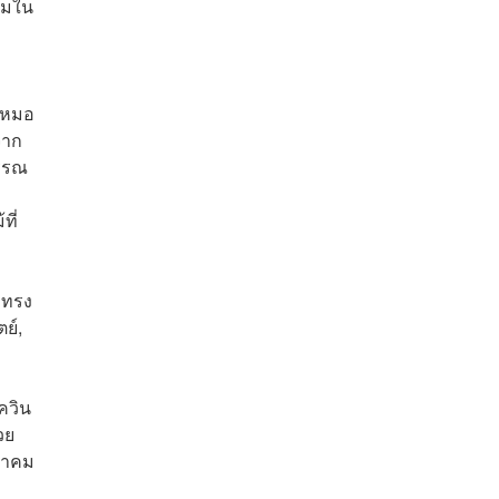
่วมใน
น หมอ
จาก
วรรณ
ที่
 ทรง
ตย์,
ควิน
วย
กฎาคม