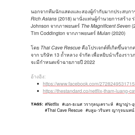
นอกจากทีมนักแสดงและสองผู้กำกับมากประสบการณ์แ
Rich Asians
(2018) มานั่งแท่นผู้กำนวยการสร้าง 
Johnson จากภาพยนตร์
The Magnificent Seven
(
Tim Coddington จากภาพยนตร์
Mulan
(2020)
โดย
Thai Cave Rescue
คือโปรเจกต์ที่เกิดขึ้นจาก
จาก บริษัท 13 ถ้ำหลวง จำกัด เพื่อหยิบนำเรื่องราว
จะมีกำหนดเข้าฉายภายปี 2022
อ้างอิง:
https://www.facebook.com/272824953171
https://thestandard.co/netflix-tham-luang-c
TAGS:
Netflix
เอก-ธเนศ วรากุลนุเคราะห์
ญาญ่า-อุ
Thai Cave Rescue
บลูม-วรินทร ญารุจนนทน์