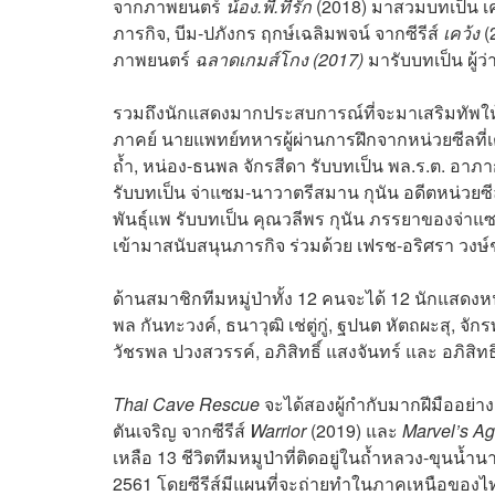
จากภาพยนตร์
น้อง.พี่.ที่รัก
(2018) มาสวมบทเป็น เคล
ภารกิจ, บีม-ปภังกร ฤกษ์เฉลิมพจน์ จากซีรีส์
เคว้ง
(
ภาพยนตร์
ฉลาดเกมส์โกง (2017)
มารับบทเป็น ผู้
รวมถึงนักแสดงมากประสบการณ์ที่จะมาเสริมทัพให้เร
ภาคย์ นายแพทย์ทหารผู้ผ่านการฝึกจากหน่วยซีลที่
ถ้ำ, หน่อง-ธนพล จักรสีดา รับบทเป็น พล.ร.ต. อาภากร
รับบทเป็น จ่าแซม-นาวาตรีสมาน กุนัน อดีตหน่วยซีล
พันธุ์แพ รับบทเป็น คุณวลีพร กุนัน ภรรยาของจ่าแซม, 
เข้ามาสนับสนุนภารกิจ ร่วมด้วย เฟรช-อริศรา วงษ์ช
ด้านสมาชิกทีมหมู่ป่าทั้ง 12 คนจะได้ 12 นักแส
พล กันทะวงค์, ธนาวุฒิ เช่ตู่กู่, ฐปนต หัตถผะสุ, จักรพ
วัชรพล ปวงสวรรค์, อภิสิทธิ์ แสงจันทร์ และ อภิสิทธิ์
Thai Cave Rescue
จะได้สองผู้กำกับมากฝีมืออย่า
ตันเจริญ จากซีรีส์
Warrior
(2019) และ
Marvel’s Ag
เหลือ 13 ชีวิตทีมหมูป่าที่ติดอยู่ในถ้ำหลวง-ขุนน้ำน
2561 โดยซีรีส์มีแผนที่จะถ่ายทำในภาคเหนือของไ