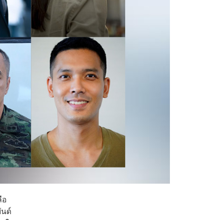
ลือ
ันด์