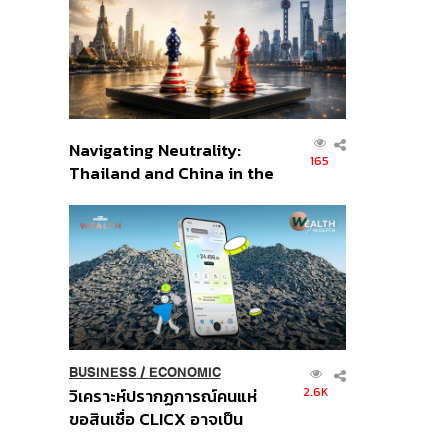
อินโดนีเซีย
Navigating Neutrality:
165
Thailand and China in the
Age of a New Global
Order
BUSINESS
/
ECONOMIC
2.6K
วิเคราะห์ปรากฏการณ์คนแห่
ขอสินเชื่อ CLICX อาจเป็น
เพียงยอดภูเขาน้ำแข็ง ของ