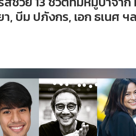
ส์ช่วย 13 ชีวิตทีมหมูป่าจาก 
า, บีม ปภังกร, เอก ธเนศ ฯ