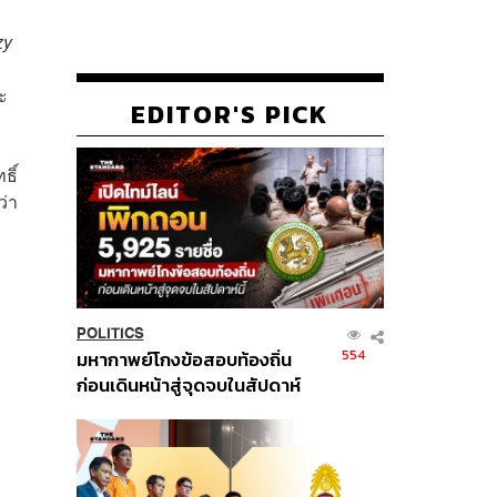
zy
ะ
EDITOR'S PICK
ธิ์
ว่า
POLITICS
554
มหากาพย์โกงข้อสอบท้องถิ่น
ก่อนเดินหน้าสู่จุดจบในสัปดาห์
นี้