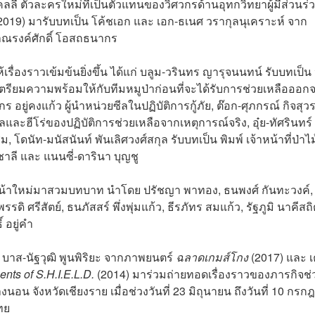
ลี่ ตัวละครใหม่ที่เป็นตัวแทนของวิศวกรด้านอุทกวิทยาผู้มีส่วนร
2019) มารับบทเป็น โค้ชเอก และ เอก-ธเนศ วรากุลนุเคราะห์ จาก
ว่าณรงค์ศักดิ์ โอสถธนากร
ื่องราวเข้มข้นยิ่งขึ้น ได้แก่ บลูม-วรินทร ญารุจนนทน์ รับบทเป็
เตรียมความพร้อมให้กับทีมหมูป่าก่อนที่จะได้รับการช่วยเหลือออก
 อยู่คงแก้ว ผู้นำหน่วยซีลในปฏิบัติการกู้ภัย, ต๊อก-ศุภกรณ์ กิจสุ
และฮีโร่ของปฏิบัติการช่วยเหลือจากเหตุการณ์จริง, อุ๋ย-ทัศรินทร์
โดนัท-มนัสนันท์ พันเลิศวงศ์สกุล รับบทเป็น พิมพ์ เจ้าหน้าที่ป่าไม้
าลี และ แนนซี่-ดารินา บุญชู
ดงหน้าใหม่มาสวมบทบาท นำโดย ปรัชญา พาทอง, ธนพงศ์ กันทะวงค์,
รรดิ ศรีสัตย์, ธนภัสสร์ พึ่งพุ่มแก้ว, ธีรภัทร สมแก้ว, รัฐภูมิ นาคีสถิ
 อยู่คำ
ง บาส-นัฐวุฒิ พูนพิริยะ จากภาพยนตร์
ฉลาดเกมส์โกง
(2017) และ เ
ents of S.H.I.E.L.D.
(2014) มาร่วมถ่ายทอดเรื่องราวของภารกิจช่
างนอน จังหวัดเชียงราย เมื่อช่วงวันที่ 23 มิถุนายน ถึงวันที่ 10 กร
ทย