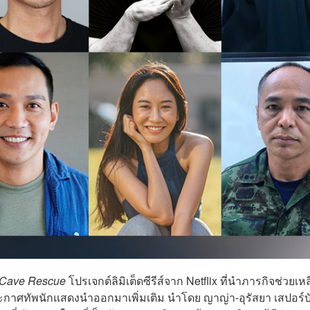
 Cave Rescue
โปรเจกต์ลิมิเต็ดซีรีส์จาก Netflix ที่นำภารกิจช่วยเห
ระกาศทัพนักแสดงนำออกมาเพิ่มเติม นำโดย ญาญ่า-อุรัสยา เสปอร์บ