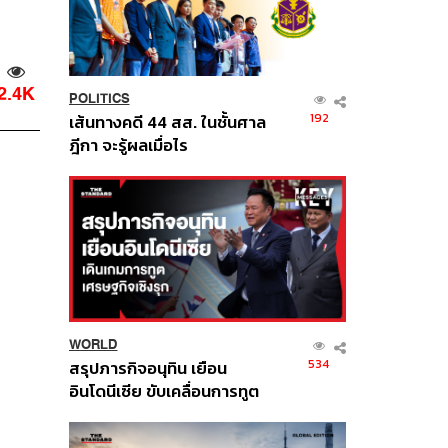
2.4K
POLITICS
192
เส้นทางคดี 44 สส. ในชั้นศาล
ฎีกา จะรู้ผลเมื่อไร
WORLD
534
สรุปภารกิจอนุทิน เยือน
อินโดนีเซีย ขับเคลื่อนการทูต
เศรษฐกิจเชิงรุก ประกาศหุ้น
ส่วนยุทธศาสตร์ไทย –