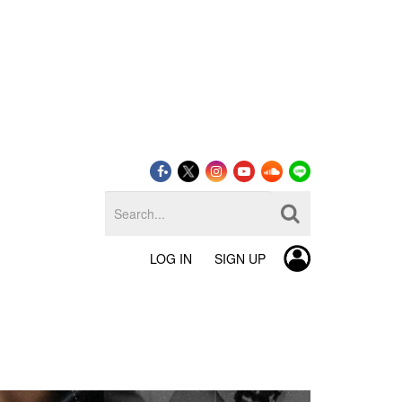
LOG IN
SIGN UP