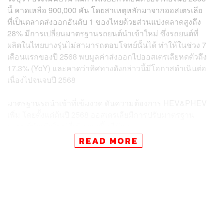
นี้ คาดเหลือ 900,000 คัน โดยสาเหตุหลักมาจากออสเตรเลีย
ที่เป็นตลาดส่งออกอันดับ 1 ของไทยด้วยส่วนแบ่งตลาดสูงถึง
28% มีการเปลี่ยนมาตรฐานรถยนต์นำเข้าใหม่ ซึ่งรถยนต์ที่
ผลิตในไทยบางรุ่นไม่สามารถตอบโจทย์นั้นได้ ทำให้ในช่วง 7
เดือนแรกของปี 2568 พบมูลค่าส่งออกไปออสเตรเลียหดตัวถึง
17.3% (YoY) และคาดว่าทิศทางดังกล่าวนี้มีโอกาสดำเนินต่อ
เนื่องไปจนจบปี 2568
มาตรฐานรถนำเข้าที่เข้มงวด ดันความต้องการ HEV&PHEV
เพิ่ม โดยตั้งแต่ต้นปี 2568 ออสเตรเลียมีการปรับมาตรฐาน
รถยนต์นำเข้าใหม่ที่เข้มงวดขึ้น ได้แก่
READ MORE
มาตรฐานประสิทธิภาพการปล่อยก๊าซเรือนกระจก
สำหรับรถยนต์ใหม่ (New Vehicle Efficiency Standard:
NVES) เพื่อคุมจำนวนรถยนต์นำเข้าที่ปล่อยก๊าซ CO2
เกินเกณฑ์มาตรฐานโดยเริ่มใช้ตั้งแต่ 1 มกราคม 2568
ก่อนเก็บค่าปรับจริงตั้งแต่ 1 กรกฎาคม 2568