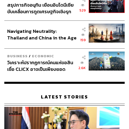
สรุปภารกิจอนุทิน เยือนอินโดนีเซีย
529
ขับเคลื่อนการทูตเศรษฐกิจเชิงรุก
ประกาศหุ้นส่วนยุทธศาสตร์ไทย –
อินโดนีเซีย
Navigating Neutrality:
Thailand and China in the Age
159
of a New Global Order
BUSINESS
/
ECONOMIC
วิเคราะห์ปรากฏการณ์คนแห่ขอสิน
2.6K
เชื่อ CLICX อาจเป็นเพียงยอด
ภูเขาน้ำแข็ง ของปัญหาหนี้ครัว
เรือนไทยที่ถูกซุกไว้
LATEST STORIES