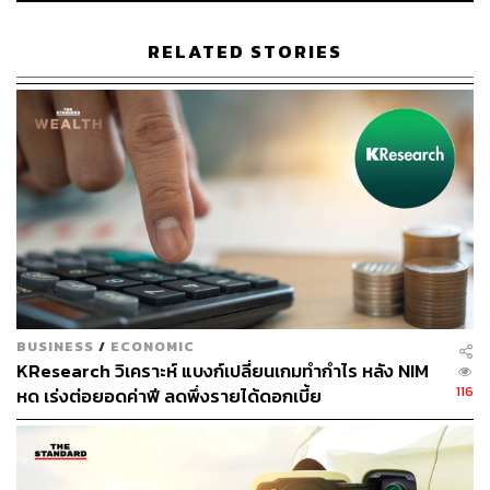
ไทยไม่ได้อานิสงส์ เพราะ HEV ที่ส่งไปบางรุ่นไม่ตอบโจทย์
และปัจจุบันก็ยังไม่มีการส่งออก PHEV
RELATED STORIES
เห็นได้ชัดจากส่วนแบ่งตลาดของไทยที่ลดลงจากปีก่อน 2%
ในกลุ่มรถยนต์นั่ง และลดลง 5% ในกลุ่มรถเพื่อการพาณิชย์
ทั้งนี้ ปัจจัยกดดันสำคัญ 2 เรื่องที่ทำให้ไทยส่งออกรถยนต์
HEV&PHEV ไปออสเตรเลียลดลงถึง 15.1% (YoY) ในช่วง 7
เดือนแรกของปี 2568 สวนทางตลาดออสเตรเลียที่กำลังขยาย
ตัวคือ
การที่ไทยยังไม่มีการผลิตรถยนต์ PHEV ส่งออกไปต่าง
ประเทศในปีนี้ และ
BUSINESS
/
ECONOMIC
KResearch วิเคราะห์ แบงก์เปลี่ยนเกมทำกำไร หลัง NIM
รถยนต์ HEV บางรุ่นที่ผลิตจากไทยอาจไม่สามารถตอบ
116
หด เร่งต่อยอดค่าฟี ลดพึ่งรายได้ดอกเบี้ย
โจทย์มาตรฐานใหม่ของออสเตรเลียได้ ซึ่งสถานการณ์
เดียวกันนี้พบกับรถยนต์ HEV&PHEV ผลิตส่งออกจาก
ญี่ปุ่น (ประเทศผู้ลงทุนหลักในอุตสาหกรรมรถยนต์ไทย)