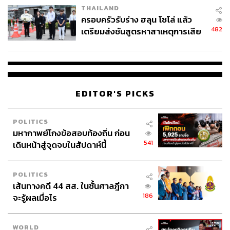
THAILAND
ครอบครัวรับร่าง ฮลุน โซโล่ แล้ว
TAGS:
การส่งออก
หทัยวัลคุ์ ตุงคะธีรกุล
ศูนย์วิจัยกสิกรไทย
รถยนต์
482
เตรียมส่งชันสูตรหาสาเหตุการเสีย
ชีวิต
EDITOR'S PICKS
POLITICS
399
มหากาพย์โกงข้อสอบท้องถิ่น ก่อน
541
เดินหน้าสู่จุดจบในสัปดาห์นี้
ABOUT THE AUTHOR
POLITICS
ประลองยุทธ ผงงอย
เส้นทางคดี 44 สส. ในชั้นศาลฎีกา
THE STANDARD WEALTH Feature Editor
186
จะรู้ผลเมื่อไร
WORLD