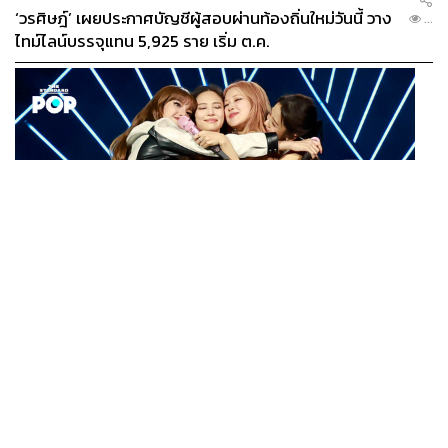
‘วรศิษฎ์’ เผยประกาศบัญชีผู้สอบผ่านท้องถิ่นใหม่วันนี้ วาง
...
ไทม์ไลน์บรรจุแทน 5,925 ราย เริ่ม ต.ค.
K-POP
BLACKPINK ร่วมงานกับพิพิธภัณฑ์แห่งชาติเกาหลี ปล่อย
...
คอลเล็กชันครบรอบ 10 ปีการเดบิวต์