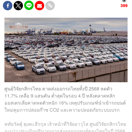
399
ศูนย์วิจัยกสิกรไทย คาดส่งออกรถไทยทั้งปี 2568 หดตัว
11.7% เหลือ 9 แสนคัน ต่ำสุดในรอบ 4 ปี หลังตลาดหลัก
ออสเตรเลียคาดหดตัวหนัก 16% เหตุปรับเกณฑ์นำเข้ารถยนต์
ใหม่คุมการปล่อยก๊าซ CO2 และความปลอดภัยระบบเบรก
หทัยวัลคุ์ ตุงคะธีรกุล เจ้าหน้าที่วิจัยอาวุโส ศูนย์วิจัยกสิกรไทย
ระบุว่า ประเมินปริมาณการส่งออกรถยนต์ของไทยในปี 2568