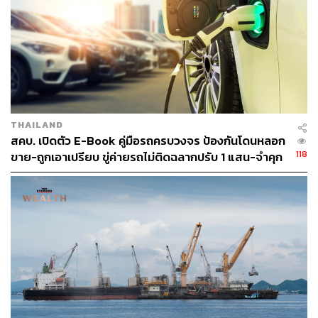
เช่นกัน ที่ก็มีทิศทางหดตัว 13 8% (YoY)
ทั้งนี้ การหดตัวของการส่งออกทั้งจากไทยและญี่ปุ่นดังกล่าว
สะท้อนให้เห็นว่าการเร่งพัฒนารุ่นรถยนต์ของค่ายรถสัญชาติ
ญี่ปุ่นที่ตอบโจทย์มาตรฐานใหม่ของออสเตรเลียเพิ่มขึ้นอาจ
เป็นสิ่งจำเป็น ก่อนเสียส่วนแบ่งตลาดเพิ่มให้รถยนต์จากจีน
เกาหลีใต้ สหรัฐฯ และแอฟริกาใต้ เป็นต้น ซึ่งปัจจุบันพบ
THAILAND
ออสเตรเลียหันนำเข้าจากประเทศเหล่านี้ทดแทนเพิ่มขึ้นอย่าง
สคบ. เปิดตัว E-Book คู่มือรถครบวงจร ป้องกันโดนหลอก
ชัดเจนในกลุ่มรถยนต์ HEV&PHEV
118
ขาย-ถูกเอาเปรียบ ขู่ค่ายรถไม่ติดฉลากปรับ 1 แสน-จำคุก
ประเด็นสำคัญที่ต้องติดตามต่อ เนื่องจากมีผลต่อการ
ส่งออกรถยนต์ไทย
มาตรฐานการปล่อยก๊าซ CO2 ของรถยนต์ส่งออกไป
ออสเตรเลียเข้มงวดขึ้นทุกปี โดยตั้งแต่ปี 2571 หากวัด
ด้วยระดับเทคโนโลยีปัจจุบันจะเหลือเพียงรถยนต์
PHEV และ BEV ที่ผ่านเกณฑ์ได้