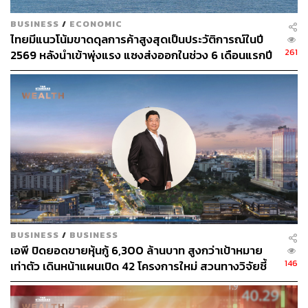
ค่ายรถจะหันใช้ไทยเป็นฐานผลิตรถยนต์ HEV&PHEV
ส่งไปออสเตรเลียเพิ่มขึ้นหรือจะใช้ฐานผลิตอื่น เช่น
BUSINESS
/
ECONOMIC
ไทยมีแนวโน้มขาดดุลการค้าสูงสุดเป็นประวัติการณ์ในปี
261
2569 หลังนำเข้าพุ่งแรง แซงส่งออกในช่วง 6 เดือนแรกปี
-การผลิตและส่งออกรถยนต์เทคโนโลยีสูงจากญี่ปุ่นอาจเพิ่ม
นี้
ขึ้น เพื่อรักษากำลังการผลิตรถยนต์ในประเทศตนเองก่อน
หลังตลาดส่งออกของญี่ปุ่นมีโอกาสเล็กลง เมื่อสหรัฐฯ ที่เดิม
เป็นตลาดส่งออกหลักของญี่ปุ่นปรับขึ้นภาษีนำเข้ารถยนต์สูง
ขึ้นมาก
– ฐานผลิตที่ส่งออกไปตลาดต้องการเทคโนโลยีสูงแบบ
เดียวกันอย่างอียู เช่น แอฟริกาใต้ ซึ่งมี FTA ร่วมกันกับอียูอยู่
อาจเป็นทางเลือกแรกที่ค่ายรถจะตัดสินใจลงทุนเพื่อผลิต
รถยนต์ HEV&PHEV บางรุ่น เพราะสามารถสร้าง
economies of scale ได้ง่ายกว่า
BUSINESS
/
BUSINESS
เอพี ปิดยอดขายหุ้นกู้ 6,300 ล้านบาท สูงกว่าเป้าหมาย
146
เท่าตัว เดินหน้าแผนเปิด 42 โครงการใหม่ สวนทางวิจัยชี้
กำลังซื้ออสังหาฯ ซบเซา