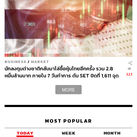
ส.อ.ท. หั่นเป้าส่งออกรถยนต์ปีนี้เหลือ 950,000 คัน
ก่อนหน้านี้ในช่วงเดือนกรกฎาคมที่ผ่านมากลุ่มอุตสาหกรรม
BUSINESS
/
MARKET
ยานยนต์และโฆษกกลุ่มอุตสาหกรรมยานยนต์ สภา
นักลงทุนต่างชาติกลับมาไล่ซื้อหุ้นไทยอีกครั้ง รวม 2.8
อุตสาหกรรมแห่งประเทศไทย (ส.อ.ท.) เปิดเผยว่า กลุ่มฯ ได้
323
หมื่นล้านบาท ภายใน 7 วันทำการ ดัน SET ปิดที่ 1,611 จุด
ปรับลดเป้าหมายการผลิตรถยนต์ปี 2568 จาก 1,500,000 คัน
เหลือ 1,450,000 คัน หรือคิดเป็นการลดลง 3.33% โดยปรับ
MORE
ลดเฉพาะเป้าหมายการผลิตเพื่อการส่งออก จากเดิม
1,000,000 คัน เหลือ 950,000 คัน ลดลง 5% เนื่องจากปัจจัย
หลักดังนี้
MOST POPULAR
– ความไม่แน่นอนจากมาตรการภาษีศุลกากรของสหรัฐฯ ที่
อาจกระทบการค้าโลก
TODAY
WEEK
MONTH