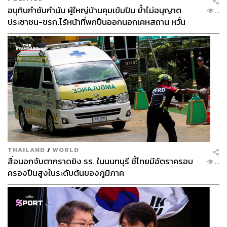
อนุทินกำชับกำนัน ผู้ใหญ่บ้านคุมเข้มปืน ย้ำไม่อนุญาต
...
ประชาชน-ขรก.ไร้หน้าที่พกปืนออกนอกเคหสถาน หวั่น
พฤติกรรมลอกเลียนแบบ จ่อลงพื้นที่เกิดเหตุ
THAILAND
/
WORLD
สื่อนอกจับตากราดยิง รร. ในนนทบุรี ชี้ไทยมีอัตราครอบ
...
ครองปืนสูงในระดับต้นของภูมิภาค