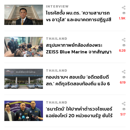
– เศรษฐกิจประเทศคู่ค้าที่ชะลอตัว ส่งผลต่อกำลังซื้อและยอด
INTERVIEW
ขายรถยนต์
ไขรหัสตั้ง ผบ.ตร. ‘ความสามารถ
– ข้อกำหนดด้านการปล่อยคาร์บอนที่เข้มงวดขึ้น
1.9K
vs อาวุโส’ และอนาคตการปฏิรูปสี
– การยุติการผลิตรถยนต์บางรุ่น เพื่อเปลี่ยนไลน์การผลิตสู่รุ่น
กากี กับ พล.ต.อ. เอก อังสนานนท์
ใหม่
– สถานการณ์ความขัดแย้งทางภูมิรัฐศาสตร์
THAILAND
– การแข่งขันจากรถยนต์ภายในประเทศคู่ค้า
สรุปมหากาพย์กล้องส่องพระ
628
ZEISS Blue Marine จากสัญญา
ทั้งนี้ ส.อ.ท. ยังคงติดตามสถานการณ์เศรษฐกิจและแนวโน้ม
ผลิต 8.3 ล้าน สู่ข้อพิพาท ‘มา
การส่งออกอย่างใกล้ชิด เพื่อพิจารณาทบทวนเป้าหมายตาม
เวลล์ฯ’ ฟ้อง ‘โทน บางแค’ ผิดนัด
THAILAND
จ่ายหนี้-แอบระบุแบรนด์
ความเหมาะสมในช่วงครึ่งปีหลัง
กองปราบฯ สอบเข้ม ‘อดีตอธิบดี
619
สถ.’ คดีทุจริตสอบท้องถิ่น แจ้ง 6
ข้อหาหนัก จ่อชง ป.ป.ช. 12 ส.ค. นี้
สามารถติดตาม THE STANDARD WEALTH
THAILAND
ผ่านแอปพลิเคชันต่างๆ ที่คุณสะดวกหรือใช้งานอยู่แล้วได้เลย
‘ธนารัตน์’ ให้ปากคำตำรวจไซเบอร์
517
แฉช่องโหว่ 20 หน่วยงานรัฐ ยันไร้
นัยทางการเมือง