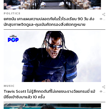
POLITICS
TAGS:
เนวิน ชิดชอบ
อนุทิน ชาญวีรกูล
ยศชนัน เคาะแผนความปลอดภัยในรั้วโรงเรียน 90 วัน ส่ง
...
แพทองธาร ชินวัตร
เงินเยียวยา
ทักษิณ ชินวัตร
นักสุขภาพจิตดูแล-คุมเข้มคัดกรองสิ่งผิดกฎหมาย
กระทรวงมหาดไทย
น้ำท่วม
208
MUSIC
ABOUT THE AUTHOR
Travis Scott ไม่รู้สึกกดดันที่ไม่เคยชนะรางวัลแกรมมี่ แม้
...
THE STANDARD TEAM
มีชื่อเข้าชิงมาแล้ว 10 ครั้ง
กองบรรณาธิการ THE STANDARD