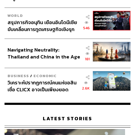
WORLD
สรุปภารกิจอนุทิน เยือนอินโดนีเซีย
546
ขับเคลื่อนการทูตเศรษฐกิจเชิงรุก
ประกาศหุ้นส่วนยุทธศาสตร์ไทย –
อินโดนีเซีย
Navigating Neutrality:
Thailand and China in the Age
181
of a New Global Order
BUSINESS
/
ECONOMIC
วิเคราะห์ปรากฏการณ์คนแห่ขอสิน
2.6K
เชื่อ CLICX อาจเป็นเพียงยอด
ภูเขาน้ำแข็ง ของปัญหาหนี้ครัว
เรือนไทยที่ถูกซุกไว้
LATEST STORIES