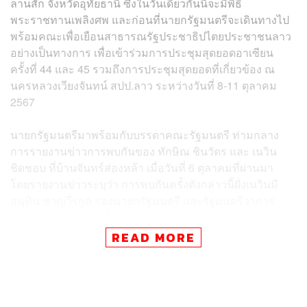
ลานสัก จังหวัดอุทัยธานี ซึ่งในวันเดียวกันนี้จะมีพิธี
พระราชทานเพลิงศพ และก่อนที่นายกรัฐมนตรีจะเดินทางไป
พร้อมคณะเพื่อเยือนสาธารณรัฐประชาธิปไตยประชาชนลาว
อย่างเป็นทางการ เพื่อเข้าร่วมการประชุมสุดยอดอาเซียน
ครั้งที่ 44 และ 45 รวมถึงการประชุมสุดยอดที่เกี่ยวข้อง ณ
นครหลวงเวียงจันทน์ สปป.ลาว ระหว่างวันที่ 8-11 ตุลาคม
2567
นายกรัฐมนตรีมาพร้อมกับบรรดาคณะรัฐมนตรี ท่ามกลาง
การรายงานข่าวการพบกันของ ทักษิณ​ ชินวัตร และ เนวิน
ชิดชอบ ที่บ้านจันทร์ส่องหล้า เมื่อวันที่ 6 ตุลาคมที่ผ่านมา
โดยรายงานข่าวระบุว่า การพบกันครั้งดังกล่าวนี้ฝั่งเนวินมี
อนุทิน ชาญวีรกูล รองนายกรัฐมนตรี และรัฐมนตรีว่าการ
กระทรวงมหาดไทย ในฐานะหัวหน้าพรรคภูมิใจไทย ส่วนฝั่ง
บ้านจันทร์ส่องหล้ามีแพทองธาร และ พินทองทา ชินวัตร
READ MORE
คุณากรวงศ์ อยู่ในวงสนทนาครั้งนี้ด้วย
ทั้งนี้ ก่อนการประชุม แพทองธารกล่าวปฏิเสธกับสื่อมวลชน
ว่า ตนเองไม่ได้อยู่ในวงสนทนาในวันดังกล่าว เพราะติด