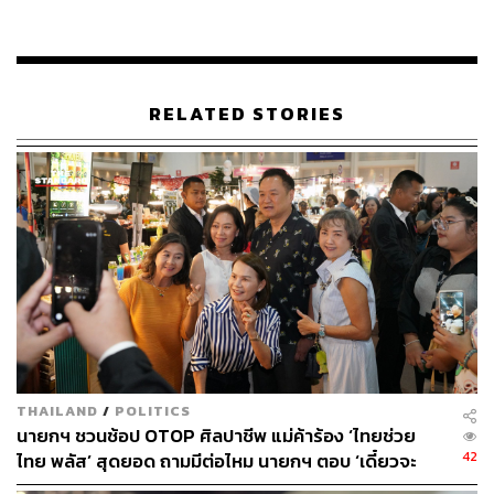
ทราบเช่นกัน เพราะเรื่องที่จะทำให้การแก้ไขรัฐธรรมนูญง่าย
หรือยากเป็นเรื่องของสมาชิกรัฐสภามากกว่า สอดคล้องกับ
สมศักดิ์​ เทพสุทิน​ รัฐมนตรีว่าการกระทรวงสาธารณสุข​ กล่าว
ปฏิเสธเช่นกันว่า “ไม่รู้​และไม่ทราบ​”
RELATED STORIES
สำหรับวาระการประชุมคณะรัฐมนตรี ครั้งที่ 4/2567 มีวาระ
เพื่อพิจารณา 10 เรื่อง และวาระเพื่อทราบหากไม่มีข้อทักท้วง
21 เรื่อง เช่น การแก้ไขหลักเกณฑ์​เยียวยาน้ำท่วมปรับเป็น
อัตรา​ 9,000 บาททุกครัวเรือน​ และ ศูนย์ปฏิบัติการช่วยเหลือผู้
ประสบอุทกภัย วาตภัย และดินโคลนถล่ม (ศปช.) จะมีการ
รายงานสถานการณ์​น้ำล่าสุดในพื้นที่เพื่อให้คณะรัฐมนตรีได้
รับทราบ รวมถึงกระทรวงมหาดไทยจะเสนอแต่งตั้ง
ข้าราชการระดับสูงของกระทรวง​ ทั้งในตำแหน่งอธิบดี​ และผู้
ว่าราชการ​จังหวัด​
THAILAND
/
POLITICS
การประชุมในวันนี้ มีรัฐมนตรีขอประชุมผ่าน Video
นายกฯ ชวนช้อป OTOP ศิลปาชีพ แม่ค้าร้อง ‘ไทยช่วย
Conference จำนวน 1 คน คือ พล.อ. ณัฐพล นาคพาณิชย์
42
ไทย พลัส’ สุดยอด ถามมีต่อไหม นายกฯ ตอบ ‘เดี๋ยวจะ
รัฐมนตรีช่วยว่าการกระทรวงกลาโหม และมีรัฐมนตรีขอแจ้ง
พยายาม’