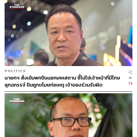
ลาประชุม 7 ท่าน ได้แก่
ภูมิธรรม เวชยชัย รองนายกรัฐมนตรี และรัฐมนตรี
ว่าการกระทรวงกลาโหม
พล.ต.อ. เพิ่มพูน ชิดชอบ รัฐมนตรีว่าการกระทรวง
ศึกษาธิการ
พิชัย นริพทะพันธุ์ รัฐมนตรีว่าการกระทรวงพาณิชย์
ศุภมาส อิศรภักดี รัฐมนตรีว่าการกระทรวงการ
อุดมศึกษา วิทยาศาสตร์ วิจัยและนวัตกรรม
มาริษ เสงี่ยมพงษ์ รัฐมนตรีว่าการกระทรวงการต่าง
POLITICS
ประเทศ
นายกฯ สั่งเข้มพกปืนนอกเคหสถาน ชี้ไม่ใช่เจ้าหน้าที่มีโทษ
ซาบีดา ไทยเศรษฐ์ รัฐมนตรีช่วยว่าการกระทรวง
73
อุกฉกรรจ์ ปืนถูกขโมยก่อเหตุ เจ้าของร่วมรับผิด
มหาดไทย
จิราพร สินธุไพร รัฐมนตรีประจำสำนักนายกรัฐมนตรี