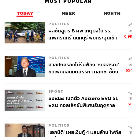
MOST POPULAR
TODAY
WEEK
MONTH
POLITICS
ผลชันสูตร 8 ศพ เหตุยิงใน รร.
0.9K
เทพศิรินทร์ นนทบุรี พบกระสุนเข้า
จุดสำคัญ ‘ศีรษะ-หน้าอก’ ครูถูกยิง
4 นัด จากระยะไกล
POLITICS
ศาลปกครองไม่รับฟ้อง ‘หมอสรณ’
654
ขอเพิกถอนมติสรรหา กสทช. ชี้ยัง
ไม่ใช่ผู้เดือดร้อนเสียหาย
SPORT
adidas เปิดตัว Adizero EVO SL
511
EXO คอลเล็กชันพิเศษรับฤดูกาล
College Football
POLITICS
‘เอกนิติ’ เผยเงินกู้ 4 แสนล้าน โฟกัส