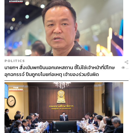
POLITICS
นายกฯ สั่งเข้มพกปืนนอกเคหสถาน ชี้ไม่ใช่เจ้าหน้าที่มีโทษ
...
อุกฉกรรจ์ ปืนถูกขโมยก่อเหตุ เจ้าของร่วมรับผิด