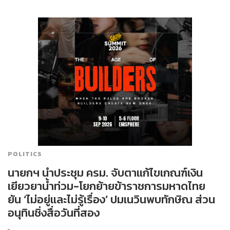
POLITICS
นายกฯ​ นำประชุม ครม. จับตาแก้ไขเกณฑ์เงิน
เยียวยาน้ำท่วม-โยกย้ายข้าราชการมหาดไทย
ยัน ‘ไม่อยู่และไม่รู้เรื่อง’ ปมเนวินพบทักษิณ ส่วน
อนุทินชิ่งสื่อวันที่สอง