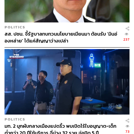
POLITICS
สส. ปชน. จี้รัฐบาลทบทวนนโยบายเมียนมา ต้อนรับ ‘มินอ่
237
องหล่าย’ ได้แค่สัญญาว่างเปล่า
POLITICS
มท. 2 บุกผับกลางเมืองแปดริ้ว พบเปิดไร้ใบอนุญาต-เด็ก
73
ต่ำกว่า 20 ปีใช้บริการ ฉี่ม่วง 32 ราย จ่อปิด 5 ปี