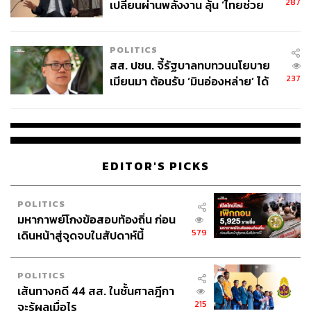
287
เปลี่ยนผ่านพลังงาน ลุ้น ‘ไทยช่วย
ไทยพลัส’ เฟส 2 รอประเมินความ
เหมาะสม
POLITICS
สส. ปชน. จี้รัฐบาลทบทวนนโยบาย
237
เมียนมา ต้อนรับ ‘มินอ่องหล่าย’ ได้
แค่สัญญาว่างเปล่า
EDITOR'S PICKS
POLITICS
มหากาพย์โกงข้อสอบท้องถิ่น ก่อน
579
เดินหน้าสู่จุดจบในสัปดาห์นี้
POLITICS
เส้นทางคดี 44 สส. ในชั้นศาลฎีกา
215
จะรู้ผลเมื่อไร