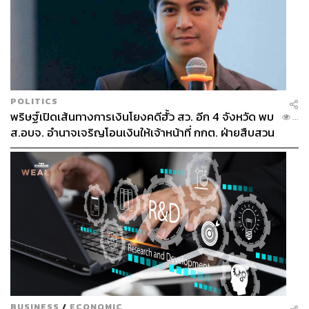
POLITICS
พริษฐ์เปิดเส้นทางการเงินโยงคดีฮั้ว สว. อีก 4 จังหวัด พบ
...
ส.อบจ. อำนาจเจริญโอนเงินให้เจ้าหน้าที่ กกต. ฝ่ายสืบสวน
BUSINESS
/
ECONOMIC