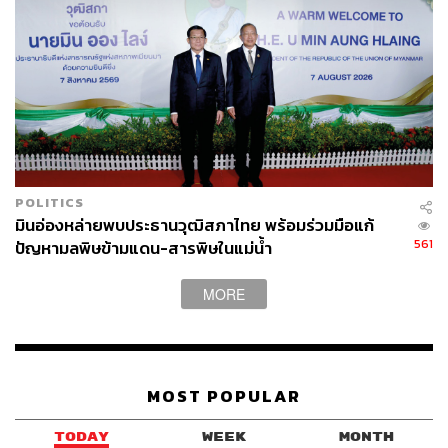
สำนักงานข้าหลวงใหญ่เพื่อสิทธิมนุษยชนแห่ง
สหประชาชาติ (OHCHR)
Myanmar
POLITICS
มินอ่องหล่ายพบประธานวุฒิสภาไทย พร้อมร่วมมือแก้
289
561
ปัญหามลพิษข้ามแดน-สารพิษในแม่น้ำ
MORE
ABOUT THE AUTHOR
วิโรจน์ เลิศจิตต์ธรรม
Senior Content Creator กองข่าวต่างประเทศ
THE STANDARD
MOST POPULAR
TODAY
WEEK
MONTH