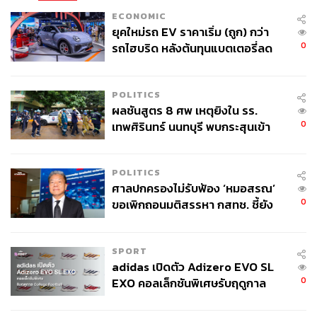
ECONOMIC
ยุคใหม่รถ EV ราคาเริ่ม (ถูก) กว่า
0
รถไฮบริด หลังต้นทุนแบตเตอรี่ลด
ลง - จีนแห่บุกตลาดเกิดใหม่
POLITICS
ผลชันสูตร 8 ศพ เหตุยิงใน รร.
0
เทพศิรินทร์ นนทบุรี พบกระสุนเข้า
จุดสำคัญ ‘ศีรษะ-หน้าอก’ ครูถูกยิง
4 นัด จากระยะไกล
POLITICS
ศาลปกครองไม่รับฟ้อง ‘หมอสรณ’
0
ขอเพิกถอนมติสรรหา กสทช. ชี้ยัง
ไม่ใช่ผู้เดือดร้อนเสียหาย
SPORT
adidas เปิดตัว Adizero EVO SL
0
EXO คอลเล็กชันพิเศษรับฤดูกาล
College Football