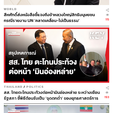
อย่างไร และมีใครหรือหน่วยงานใดทั้งภาครัฐและเอกชนที่มี
ส่วนร่วมบ้าง เพื่อที่จะไม่ต้องตั้งไข่ใหม่ และนำเอาวิธีการที่
WORLD
สีหศักดิ์ส่งหนังสือชี้แจงถึงข้าหลวงใหญ่สิทธิมนุษยชน
สิงคโปร์ดำเนินการสำเร็จมาแล้ว มาเป็นการร่วมมือกัน
115
กรณีรายงาน UN ‘คลาดเคลื่อน-ไม่เป็นธรรม’
ระหว่าง 2 ประเทศในอาเซียน
ภายหลังการประชุม รังสิมันต์แถลงว่าทุกฝ่ายเห็นตรงกันว่า
ไม่อยากให้ระบบธนาคารไทยเข้าไปเกี่ยวข้องกับการทำ
ธุรกรรมที่จะนำไปสู่การซื้ออาวุธ โดยทุกฝ่ายที่เกี่ยวข้องให้
สัญญาว่าจะมีมาตรการต่อไปทั้งระยะสั้น กลาง และยาว เพื่อ
การแก้ไขปัญหาในเรื่องนี้
นอกจากนี้ ทาง กมธ. ยังแนะนำกระทรวงการต่างประเทศว่า
จะต้องมีการประสานงานกับสิงคโปร์เพื่อแก้ปัญหาในภาพ
รวม และให้หน่วยงานทั้งหมดทำรายงานความคืบหน้าส่ง
THAILAND
/
POLITICS
กลับมายัง กมธ. ภายใน 30 วัน เพื่อติดตามมาตรการที่มีความ
สส. ไทยตะโกนประท้วงต่อหน้ามินอ่องหล่าย ระหว่างเยือน
ชัดเจนต่อไป
193
รัฐสภา ชี้พิธีต้อนรับเป็น ‘จุดตกต่ำ’ ของยุทธศาสตร์การ
ทูตไทย
TAGS:
รังสิมันต์ โรม
สมาคมธนาคารไทย
การซื้ออาวุธ
พรรคก้าวไกล