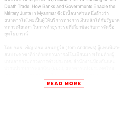
Death Trade: How Banks and Governments Enable the
Military Junta in Myanmar ซึ่งมีเนื้อหาส่วนหนึ่งอ้างว่า
ธนาคารในไทยเป็นผู้ให้บริการทางการเงินหลักให้กับรัฐบาล
ทหารเมียนมา ในการทำธุรกรรมที่เกี่ยวข้องกับการจัดซื้อ
ยุทโธปกรณ์
โดย กมธ. เชิญ ทอม แอนดรูว์ส (Tom Andrews) ผู้แทนพิเศษ
สหประชาชาติว่าด้วยสถานการณ์ในเมียนมา พร้อมด้วยผู้
แทนจากกระทรวงการต่างประเทศ, สำนักงานป้องกันและ
ปราบปรามการฟอกเงิน (ปปง.), ธนาคารแห่งประเทศไทย
(ธปท.), สมาคมธนาคารไทย และผู้แทนจากธนาคารกรุงไทย,
ธนาคารไทยพาณิชย์, ธนาคารกสิกรไทย, ธนาคารทหารไทย
READ MORE
ธนชาต และธนาคารกรุงเทพ เข้าให้ข้อมูลและชี้แจงข้อสงสัย
ต่างๆ
ผู้แทนพิเศษสหประชาชาติ ระบุว่า รายงานของ OHCHR มี
เนื้อหาสำคัญ คืองบประมาณจัดซื้ออาวุธที่ใช้ในทางทหาร
ของรัฐบาลทหารเมียนมา ซึ่งพุ่งเป้าไปยังพลเมือง โดยพบว่า