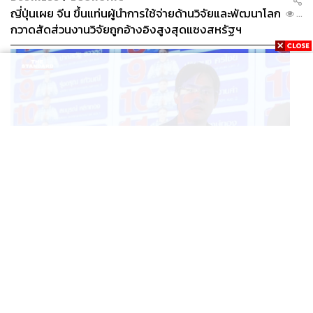
ญี่ปุ่นเผย จีน ขึ้นแท่นผู้นำการใช้จ่ายด้านวิจัยและพัฒนาโลก
...
กวาดสัดส่วนงานวิจัยถูกอ้างอิงสูงสุดแซงสหรัฐฯ
POLITICS
iLaw เปิดจักรวาลอำนาจเจริญ โยงเครือข่ายผู้สมัคร สว.
...
พร้อมตั้งข้อสังเกตลงสมัครตรงคุณสมบัติหรือไม่