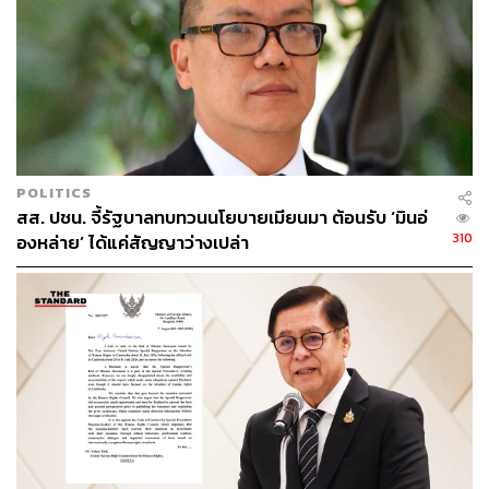
ดังนั้นหากจะรับลูกค้าหรือทำธุรกรรมกับเมียนมา จะต้องมี
เอกสารหลักฐานที่น่าเชื่อถือทุกครั้ง และมีกระบวนการตรวจ
สอบเส้นทางการเงินอย่างเคร่งครัด
เสนอใช้โมเดลสิงคโปร์แก้ปัญหา
POLITICS
ทั้งนี้ รายงานของ OHCHR ยังเรียกร้องให้รัฐบาลไทยดำเนิน
สส. ปชน. จี้รัฐบาลทบทวนนโยบายเมียนมา ต้อนรับ ‘มินอ่
การตามตัวอย่างของรัฐบาลสิงคโปร์ ซึ่งในปี 2023 ได้มีการ
310
องหล่าย’ ได้แค่สัญญาว่างเปล่า
เปิดการสืบสวนทันที หลังมีการเผยแพร่รายงานว่าหลาย
บริษัทของสิงคโปร์ส่งอาวุธให้รัฐบาลทหารเมียนมา ซึ่งผล
จากการดำเนินการดังกล่าว ทำให้การส่งอาวุธจากสิงคโปร์
ให้แก่รัฐบาลทหารเมียนมาลดลงอย่างชัดเจน
ขณะที่ พิธา ลิ้มเจริญรัตน์ สส. บัญชีรายชื่อ และประธานที่
ปรึกษาหัวหน้าพรรคก้าวไกล ซึ่งร่วมรับฟังและซักถามในที่
ประชุม ก็เสนอว่าควรนำเอารายงานของสิงคโปร์ในปีที่แล้ว
มาเป็นโมเดลต้นแบบ ว่าใช้กระบวนการในการแก้ไขปัญหา