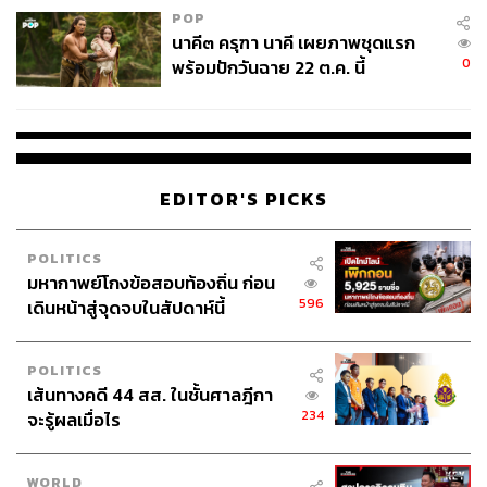
POP
นาคี๓ ครุฑา นาคี เผยภาพชุดแรก
0
พร้อมปักวันฉาย 22 ต.ค. นี้
EDITOR'S PICKS
POLITICS
มหากาพย์โกงข้อสอบท้องถิ่น ก่อน
596
เดินหน้าสู่จุดจบในสัปดาห์นี้
POLITICS
เส้นทางคดี 44 สส. ในชั้นศาลฎีกา
234
จะรู้ผลเมื่อไร
WORLD