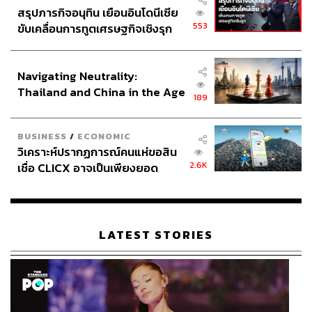
สรุปภารกิจอนุทิน เยือนอินโดนีเซีย
553
ขับเคลื่อนการทูตเศรษฐกิจเชิงรุก
ประกาศหุ้นส่วนยุทธศาสตร์ไทย –
อินโดนีเซีย
Navigating Neutrality:
Thailand and China in the Age
189
of a New Global Order
BUSINESS
/
ECONOMIC
วิเคราะห์ปรากฏการณ์คนแห่ขอสิน
2.6K
เชื่อ CLICX อาจเป็นเพียงยอด
ภูเขาน้ำแข็ง ของปัญหาหนี้ครัว
เรือนไทยที่ถูกซุกไว้
LATEST STORIES