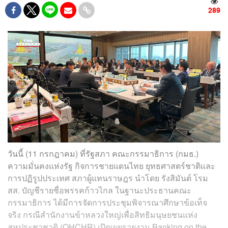
289
วันนี้ (11 กรกฎาคม) ที่รัฐสภา คณะกรรมาธิการ (กมธ.)
ความมั่นคงแห่งรัฐ กิจการชายแดนไทย ยุทธศาสตร์ชาติและ
การปฏิรูปประเทศ สภาผู้แทนราษฎร นำโดย รังสิมันต์ โรม
สส. บัญชีรายชื่อพรรคก้าวไกล ในฐานะประธานคณะ
กรรมาธิการ ได้มีการจัดการประชุมพิจารณาศึกษาข้อเท็จ
จริง กรณีสำนักงานข้าหลวงใหญ่เพื่อสิทธิมนุษยชนแห่ง
สหประชาชาติ (OHCHR) เปิดเผยรายงาน Banking on the