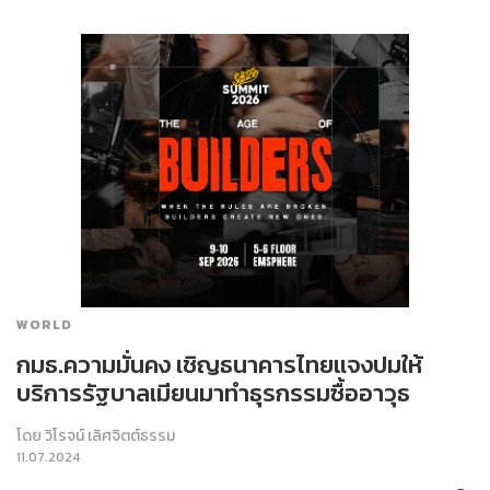
WORLD
กมธ.ความมั่นคง เชิญธนาคารไทยแจงปมให้
บริการรัฐบาลเมียนมาทำธุรกรรมซื้ออาวุธ
โดย
วิโรจน์ เลิศจิตต์ธรรม
11.07.2024