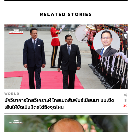
ขณะที่ตัวแทนธนาคารแห่งประเทศไทย ชี้แจงว่า ธปท. ไม่มี
ส่วนเกี่ยวข้องในการสนับสนุนการก่อการร้าย พร้อมกำชับให้
RELATED STORIES
สถาบันการเงินตรวจสอบเส้นทางการเงินอย่างเคร่งครัด โดย
หากพบว่ามีการกระทำเป็นไปตามที่ระบุ ก็พร้อมจะดำเนิน
การทันที
ด้านตัวแทนสมาคมธนาคารไทย ชี้แจงว่า ข้อกล่าวหาใน
รายงานดังกล่าวค่อนข้างรุนแรง เนื่องจากระบุว่าไทยเป็น
แหล่งธุรกรรมหลัก แต่จริงๆ ไม่มีข้อมูล และธนาคารก็ทำ
ตามขั้นตอนและหน้าที่ โดยยืนยันว่าไม่ได้สนับสนุนการซื้อ
ยุทโธปกรณ์เพื่อมาละเมิดสิทธิมนุษยชน และกำลังพิจารณา
ว่ากระบวนการต่างๆ ต้องตรวจสอบเพิ่มเติมหรือเข้มข้นขึ้น
หรือไม่ แต่เข้าใจว่ารัฐบาลเมียนมาจะใช้ความพยายามใน
WORLD
การหลบหลีก ทั้งการมีนอมินี เปิดบัญชีบุคคลธรรมดา ซึ่ง
นักวิชาการไทยวิเคราะห์ ไทยเปิดสัมพันธ์เมียนมา แนะขีด
ธนาคารมีการดำเนินการตรวจสอบอยู่แล้ว
39
เส้นให้ชัดเป็นมิตรได้ถึงจุดไหน
ส่วนทางด้าน เทพสุ บวรโชติดารา เลขาธิการ ปปง. ยืนยันว่า
ปปง. ออกประกาศแจ้งให้สถาบันการเงินทราบ ว่าเมียนมามี
ความเสี่ยงในการฟอกเงินและการสนับสนุนการก่อการร้าย