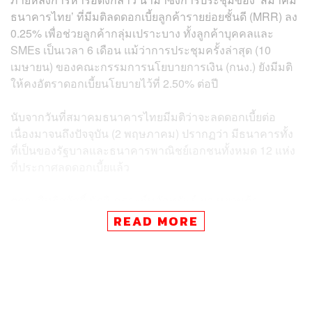
ธนาคารไทย’ ที่มีมติลดดอกเบี้ยลูกค้ารายย่อยชั้นดี (MRR) ลง
0.25% เพื่อช่วยลูกค้ากลุ่มเปราะบาง ทั้งลูกค้าบุคคลและ
SMEs เป็นเวลา 6 เดือน แม้ว่าการประชุมครั้งล่าสุด (10
เมษายน) ของคณะกรรมการนโยบายการเงิน (กนง.) ยังมีมติ
ให้คงอัตราดอกเบี้ยนโยบายไว้ที่ 2.50% ต่อปี
นับจากวันที่สมาคมธนาคารไทยมีมติว่าจะลดดอกเบี้ยต่อ
เนื่องมาจนถึงปัจจุบัน (2 พฤษภาคม) ปรากฏว่า มีธนาคารทั้ง
ที่เป็นของรัฐบาลและธนาคารพาณิชย์เอกชนทั้งหมด 12 แห่ง
ที่ประกาศลดดอกเบี้ยแล้ว
ตฤณ สิทธิสวัสดิ์ นักวิเคราะห์หลักทรัพย์ บล.หยวนต้า
(ประเทศไทย) กล่าวว่า ผลกระทบต่อกำไรของแต่ละแบงก์น่า
READ MORE
จะค่อนข้างจำกัด แม้ว่าการให้ความช่วยเหลือของบางแบงก์
จะมากกว่าที่ตลาดเคยคาดการณ์ไว้
“เดิมทีตลาดคาดว่าจะเห็นการลดดอกเบี้ยเฉพาะ MRR แต่บาง
แบงก์ตัดสินใจลดดอกเบี้ยในส่วนอื่นด้วย รวมทั้งการที่บาง