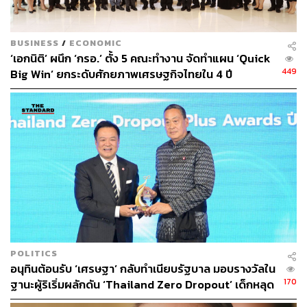
BUSINESS
/
ECONOMIC
‘เอกนิติ’ ผนึก ‘กรอ.’ ตั้ง 5 คณะทำงาน จัดทำแผน ‘Quick
แบงก์รัฐ-เอกชนขานรับนายกฯ แห่ลดดอกเบี้ย 0.25% ช่วย
449
Big Win’ ยกระดับศักยภาพเศรษฐกิจไทยใน 4 ปี
เหลือกลุ่มลูกค้าเปราะบางเป็นเวลา 6 เดือน นักวิเคราะห์
ประเมินผลกระทบน้อยมากเมื่อเทียบกับประมาณการกำไร
ของหุ้นกลุ่มธนาคารในปีนี้
สามารถติดตาม THE STANDARD WEALTH
ผ่านแอปพลิเคชันต่างๆ ที่คุณสะดวกหรือใช้งานอยู่แล้วได้เลย
POLITICS
TAGS:
สมาคมธนาคารไทย
ลดดอกเบี้ย
ธนาคารรัฐ
อนุทินต้อนรับ ‘เศรษฐา’ กลับทำเนียบรัฐบาล มอบรางวัลใน
เศรษฐา ทวีสิน
ธนาคาร
170
ฐานะผู้ริเริ่มผลักดัน ‘Thailand Zero Dropout’ เด็กหลุด
ระบบลดจาก 1 ล้าน เหลือ 6 แสนคน