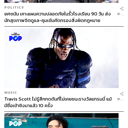
POLITICS
ยศชนัน เคาะแผนความปลอดภัยในรั้วโรงเรียน 90 วัน ส่ง
...
นักสุขภาพจิตดูแล-คุมเข้มคัดกรองสิ่งผิดกฎหมาย
MUSIC
Travis Scott ไม่รู้สึกกดดันที่ไม่เคยชนะรางวัลแกรมมี่ แม้
...
มีชื่อเข้าชิงมาแล้ว 10 ครั้ง