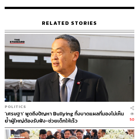
ชดเชยรายได้ดอกเบี้ยที่หายไป”
ส่วนแนวโน้มกำไรของกลุ่มแบงก์ในปีนี้ หลังจากที่ไตรมาส 1
RELATED STORIES
ทำได้ราว 6.39 หมื่นล้านบาท เพิ่มขึ้น 4.5% จากปีก่อน ตฤณ
กล่าวเพิ่มเติมว่า แนวโน้มกำไรในไตรมาส 2 น่าจะเติบโตทั้ง
จากไตรมาสแรกและจากปีก่อน หลังจากที่บางแบงก์ตั้งสำรอง
ไปค่อนข้างสูงในไตรมาสแรก ขณะเดียวกันเงินปันผลจากเงิน
ลงทุนของแบงก์ส่วนมากจะเข้ามาในช่วงไตรมาส 2
ดร.พิพัฒน์ เหลืองนฤมิตชัย หัวหน้านักเศรษฐศาสตร์ KKP
Research บล.เกียรตินาคินภัทร เปิดเผยว่า การตัดสินใจลด
ดอกเบี้ยของบรรดาธนาคารต่างๆ สะท้อนว่าธนาคารน่าจะ
เล็งเห็นว่าเป็นสิ่งที่มีความจำเป็นในเวลานี้คือ การลดภาระ
ระยะสั้นให้กับลูกหนี้
POLITICS
‘เศรษฐา’ พูดถึงปัญหา Bullying ทิ้งบาดแผลที่มองไม่เห็น
“ส่วนผลกระทบต่อธนาคารต่างๆ อาจจะมีบ้างแต่ไม่มากนัก
50
ย้ำผู้ใหญ่ต้องรับฟัง-ช่วยเด็กให้เร็ว
เพราะไม่ใช่การลดดอกเบี้ยสำหรับพอร์ตสินเชื่อทั้งหมด”