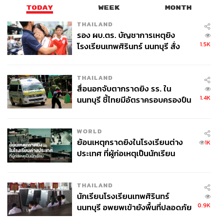
TODAY
WEEK
MONTH
THAILAND
รอง ผบ.ตร. บัญชาการเหตุยิง
1.5K
โรงเรียนเทพศิรินทร์ นนทบุรี สั่ง
ค้นหา 2 รอบยืนยันไร้คนติดค้าง พบ
ศพปู่-ย่าที่บ้านพักผู้ก่อเหตุ
THAILAND
สื่อนอกจับตากราดยิง รร. ใน
1.4K
นนทบุรี ชี้ไทยมีอัตราครอบครองปืน
สูงในระดับต้นของภูมิภาค
WORLD
ย้อนเหตุกราดยิงในโรงเรียนต่าง
1K
ประเทศ ที่ผู้ก่อเหตุเป็นนักเรียน
THAILAND
นักเรียนโรงเรียนเทพศิรินทร์
0.9K
นนทบุรี อพยพเข้ายังพื้นที่ปลอดภัย