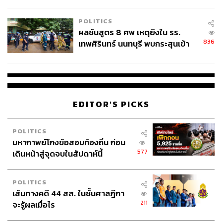
ชั่วคราว หลังเหตุใช้อาวุธปืนภายใน
โรงเรียนคลี่คลาย
POLITICS
ผลชันสูตร 8 ศพ เหตุยิงใน รร.
836
เทพศิรินทร์ นนทบุรี พบกระสุนเข้า
จุดสำคัญ ‘ศีรษะ-หน้าอก’ ครูถูกยิง
4 นัด จากระยะไกล
EDITOR'S PICKS
POLITICS
มหากาพย์โกงข้อสอบท้องถิ่น ก่อน
577
เดินหน้าสู่จุดจบในสัปดาห์นี้
POLITICS
เส้นทางคดี 44 สส. ในชั้นศาลฎีกา
211
จะรู้ผลเมื่อไร