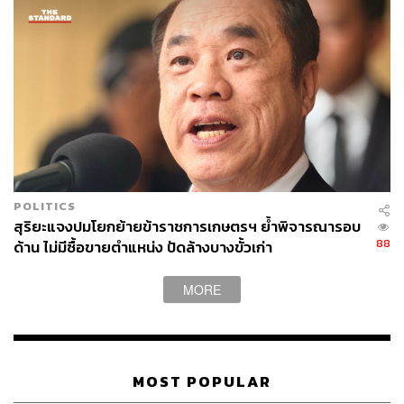
266
ABOUT THE AUTHOR
POLITICS
สกุลชัย เก่งอนันตานนท์
สุริยะแจงปมโยกย้ายข้าราชการเกษตรฯ ย้ำพิจารณารอบ
Content Creator สำนักข่าว THE
88
ด้าน ไม่มีซื้อขายตำแหน่ง ปัดล้างบางขั้วเก่า
STANDARD WEALTH
MORE
MOST POPULAR