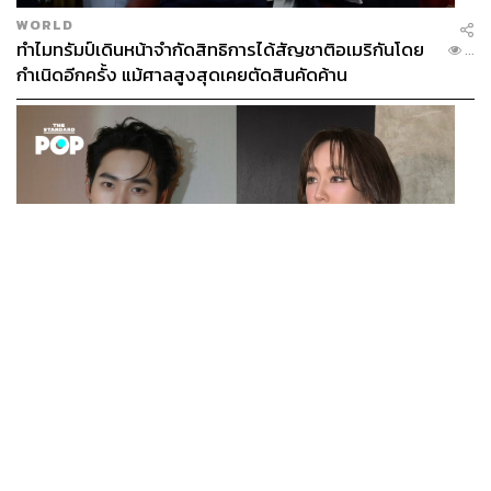
WORLD
ทำไมทรัมป์เดินหน้าจำกัดสิทธิการได้สัญชาติอเมริกันโดย
...
กำเนิดอีกครั้ง แม้ศาลสูงสุดเคยตัดสินคัดค้าน
ENTERTAINMENT
เก้า นพเก้า และ พาย รินรดา เตรียมร่วมงานกันใน ‘รสกาล
...
Enchanted Taste In Time’