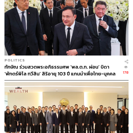
POLITICS
ทักษิณ ร่วมสวดพระอภิธรรมศพ ‘พล.ต.ท. ผ่อน’ บิดา
178
‘พักตร์พิไล ทวีสิน’ สิริอายุ 103 ปี แกนนำเพื่อไทย-บุคคล
หลากวงการร่วมอาลัย