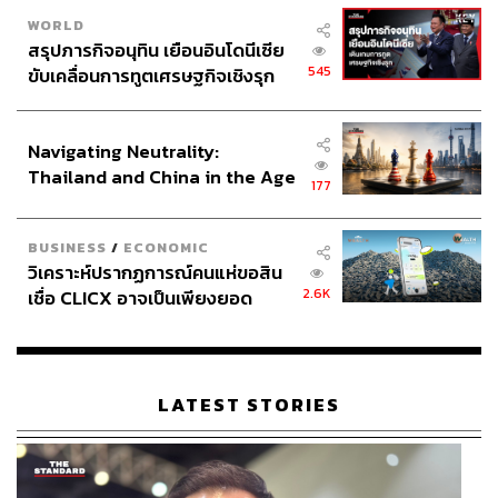
WORLD
สรุปภารกิจอนุทิน เยือนอินโดนีเซีย
545
ขับเคลื่อนการทูตเศรษฐกิจเชิงรุก
ประกาศหุ้นส่วนยุทธศาสตร์ไทย –
อินโดนีเซีย
Navigating Neutrality:
Thailand and China in the Age
177
of a New Global Order
BUSINESS
/
ECONOMIC
วิเคราะห์ปรากฏการณ์คนแห่ขอสิน
2.6K
เชื่อ CLICX อาจเป็นเพียงยอด
ภูเขาน้ำแข็ง ของปัญหาหนี้ครัว
เรือนไทยที่ถูกซุกไว้
LATEST STORIES