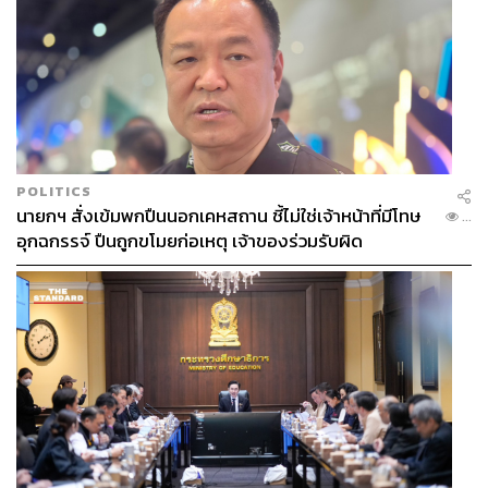
POLITICS
นายกฯ สั่งเข้มพกปืนนอกเคหสถาน ชี้ไม่ใช่เจ้าหน้าที่มีโทษ
...
อุกฉกรรจ์ ปืนถูกขโมยก่อเหตุ เจ้าของร่วมรับผิด