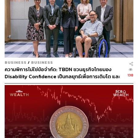
3.4% และ 3.1% ตามลำดับในไตรมาสแรก ดอลลาร์สิงคโปร์
และเปโซฟิลิปปินส์ อ่อนค่ากว่า 1% เช่นกัน ในขณะที่ดอง
เวียดนามยังคงทรงตัว
สำหรับค่าเงินจ๊าตเมียนมา ซึ่งเป็นสกุลเงินที่ไม่ค่อยมีการซื้อ
ขายในภูมิภาคนี้ ลดลง 5.6% ในช่วงไตรมาสแรก หลังการ
รัฐประหารเมื่อวันที่ 1 กุมภาพันธ์ ทำให้เศรษฐกิจและภาค
การเงินของประเทศตกอยู่ในความไม่แน่นอน
BUSINESS
/
BUSINESS
ความพิการไม่ใช่ข้อจำกัด: TBDN ชวนธุรกิจไทยมอง
พิสูจน์อักษร: วรรษมล สิงหโกมล
138
Disability Confidence เป็นกลยุทธ์เพื่อการเติบโต และ
อ้างอิง:
อนาคตแรงงานไทย
https://asia.nikkei.com/Business/Markets/Thai-baht-i
s-worst-performing-currency-in-Southeast-Asia
สามารถติดตาม THE STANDARD WEALTH
ผ่านแอปพลิเคชันต่างๆ ที่คุณสะดวกหรือใช้งานอยู่แล้วได้เลย