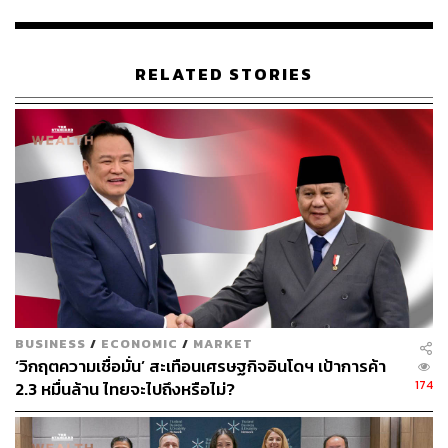
สำนักข่าว Nikkei Asia รายงานต่อว่า การอ่อนค่าของค่าเงิน
บาทรอบนี้อาจะไม่ทำให้รัฐบาลไทยเกิดความกังวลมากนัก
RELATED STORIES
เนื่องจากเมื่อเดือนธันวาคม 2563 ซึ่งค่าเงินบาทของไทยแข็ง
ค่ามากสุดรอบ 7 ปี พล.อ. ประยุทธ์ จันโอชา ได้แสดงความ
วิตกกังวลต่อผลกระทบที่จะเกิดกับภาคการส่งออกและภาค
อุตสาหกรรม
ซึ่งก่อนหน้านั้นไม่นาน ในเดือนพฤศจิยากน 2563 อาคม เติม
พิทยาไพสิฐ รัฐมนตรีว่าการกระทรวงการคลัง เคยกล่าวว่า
ธนาคารแห่งประเทศไทยมีเครื่องมือทางนโยบายที่จำเป็นใน
การจัดการกับการแข็งค่าของเงินบาท
โดย ธปท. ได้เปิดเสรีเงินฝากเงินตราต่างประเทศ และเพิ่ม
BUSINESS
/
ECONOMIC
/
MARKET
วงเงินลงทุนสำหรับนักลงทุนรายย่อยไทยในการซื้อหลักทรัพย์
‘วิกฤตความเชื่อมั่น’ สะเทือนเศรษฐกิจอินโดฯ เป้าการค้า
ต่างประเทศเป็น 5 ล้านดอลลาร์ จาก 2 แสนดอลลาร์
174
2.3 หมื่นล้าน ไทยจะไปถึงหรือไม่?
ส่วนความเคลื่อนไหวค่าเงินสกุลอื่นในภูมิภาคเดียวกัน ค่า
เงินรูเปียห์ของอินโดนีเซีย และริงกิตของมาเลเซีย อ่อนค่า