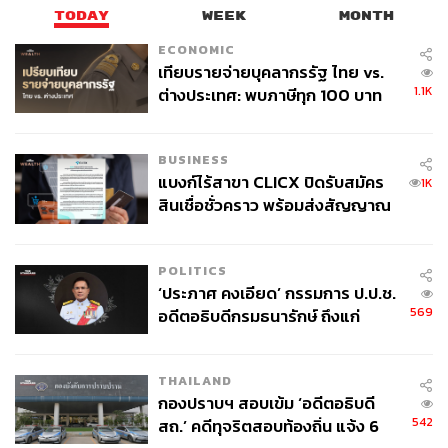
TODAY
WEEK
MONTH
ECONOMIC
เทียบรายจ่ายบุคลากรรัฐ ไทย vs.
1.1K
ต่างประเทศ: พบภาษีทุก 100 บาท
ของคนไทยใช้ไปกับข้าราชการเฉียด
40 บาท
BUSINESS
แบงก์ไร้สาขา CLICX ปิดรับสมัคร
1K
สินเชื่อชั่วคราว พร้อมส่งสัญญาณ
เตือนกลุ่มกู้เงินผิดวัตถุประสงค์-ให้
ข้อมูลเท็จ เตรียมดำเนินคดีเด็ดขาด
POLITICS
‘ประภาศ คงเอียด’ กรรมการ ป.ป.ช.
569
อดีตอธิบดีกรมธนารักษ์ ถึงแก่
อนิจกรรม
THAILAND
กองปราบฯ สอบเข้ม ‘อดีตอธิบดี
542
สถ.’ คดีทุจริตสอบท้องถิ่น แจ้ง 6