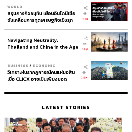
WORLD
สรุปภารกิจอนุทิน เยือนอินโดนีเซีย
514
ขับเคลื่อนการทูตเศรษฐกิจเชิงรุก
ประกาศหุ้นส่วนยุทธศาสตร์ไทย –
อินโดนีเซีย
Navigating Neutrality:
Thailand and China in the Age
149
of a New Global Order
BUSINESS
/
ECONOMIC
วิเคราะห์ปรากฏการณ์คนแห่ขอสิน
2.5K
เชื่อ CLICX อาจเป็นเพียงยอด
ภูเขาน้ำแข็ง ของปัญหาหนี้ครัว
เรือนไทยที่ถูกซุกไว้
LATEST STORIES