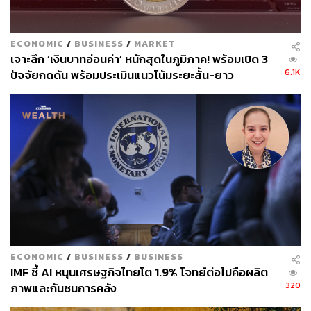
ECONOMIC
/
BUSINESS
/
MARKET
เจาะลึก ‘เงินบาทอ่อนค่า’ หนักสุดในภูมิภาค! พร้อมเปิด 3
TAGS:
เศรษฐกิจ
การท่องเที่ยว
เงินบาทอ่อนค่า
6.1K
ปัจจัยกดดัน พร้อมประเมินแนวโน้มระยะสั้น-ยาว
35
ABOUT THE AUTHOR
ECONOMIC
/
BUSINESS
/
BUSINESS
ศนิชา ละครพล
IMF ชี้ AI หนุนเศรษฐกิจไทยโต 1.9% โจทย์ต่อไปคือผลิต
THE STANDARD WEALTH Editor
320
ภาพและกันชนการคลัง