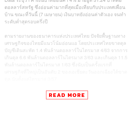
ดอลลาร์สหรัฐ ซึ่งอ่อนค่ามากที่สุดเมื่อเทียบกับประเทศเพื่อน
บ้าน ขณะที่วันนี้ (7 เมษายน) เงินบาทยังอ่อนค่าตัวเอง จนทำ
ระดับต่ำสุดรอบครึ่งปี
ตามรายงานของธนาคารแห่งประเทศไทย ปัจจัยพื้นฐานทาง
เศรษฐกิจของไทยมีแนวโน้มอ่อนแอ โดยประเทศไทยขาดดุล
บัญชีเดินสะพัด 1.4 พันล้านดอลลาร์ในไตรมาส 4/63 จากการ
เกินดุล 6.6 พันล้านดอลลาร์ในไตรมาส 3/63 และเกินดุล 11.5
พันล้านดอลลาร์ในไตรมาส 1/63 ซึ่งนับเป็นครั้งแรกที่
เศรษฐกิจที่ใหญ่เป็นอันดับ 2 ของเอเชียตะวันออกเฉียงใต้ขาด
ดุล นับตั้งแต่ไตรมาส 3/57
โดยรายได้จากภาคการบริการท่องเที่ยวลดลงเหลือ 742 ล้าน
READ MORE
ดอลลาร์ คิดเป็น 5% ของช่วงเดียวกันของปีที่แล้วเท่านั้น
สาเหตุหลักมาจากการปิดชายแดนตามมาตรการการป้องกัน
การแพร่ระบาดของโควิด-19
ก่อนหน้านี้ไทยเกินดุลบัญชีเดินสะพัดอย่างมีเสถียรภาพ โดย