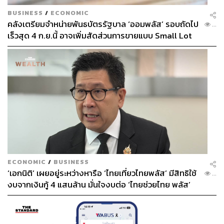
BUSINESS
/
ECONOMIC
คลังเตรียมจำหน่ายพันธบัตรรัฐบาล ‘ออมพลัส’ รอบถัดไป
...
เร็วสุด 4 ก.ย.นี้ อาจเพิ่มสัดส่วนการขายแบบ Small Lot
First มากขึ้น
ECONOMIC
/
BUSINESS
‘เอกนิติ’ เผยอยู่ระหว่างหารือ ‘ไทยเที่ยวไทยพลัส’ มีสิทธิใช้
...
งบจากเงินกู้ 4 แสนล้าน มั่นใจงบต่อ ‘ไทยช่วยไทย พลัส’
เฟส 2 มีเพียงพอ