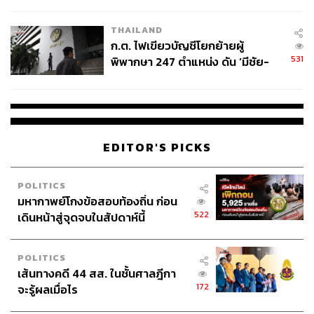
ข้อหาหนัก จ่อชง ป.ป.ช. 12 ส.ค. นี้
THAILAND
ก.ต. ไฟเขียวบัญชีโยกย้ายผู้
531
พิพากษา 247 ตำแหน่ง ดัน ‘มีชัย-
สรรพวิทย์’ คุมศาลอาญา-แพ่ง ‘วิธู
ร’ นั่งประธานศาลอุทธรณ์
EDITOR'S PICKS
POLITICS
มหากาพย์โกงข้อสอบท้องถิ่น ก่อน
522
เดินหน้าสู่จุดจบในสัปดาห์นี้
POLITICS
เส้นทางคดี 44 สส. ในชั้นศาลฎีกา
172
จะรู้ผลเมื่อไร