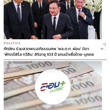
POLITICS
ทักษิณ ร่วมสวดพระอภิธรรมศพ ‘พล.ต.ท. ผ่อน’ บิดา
...
‘พักตร์พิไล ทวีสิน’ สิริอายุ 103 ปี แกนนำเพื่อไทย-บุคคล
หลากวงการร่วมอาลัย