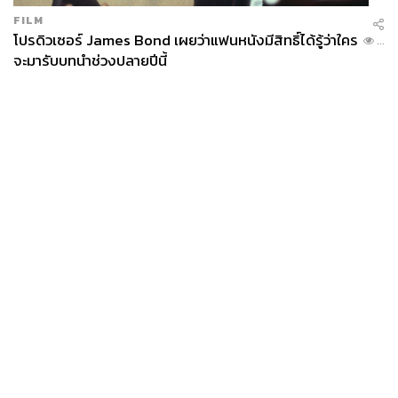
FILM
โปรดิวเซอร์ James Bond เผยว่าแฟนหนังมีสิทธิ์ได้รู้ว่าใคร
...
จะมารับบทนำช่วงปลายปีนี้
News
Wealth
Pop
Podcast
Video
Now
Opinion
Careers
Events
Privacy
About
Contact
Policy
FOR
ADVERTISING
MEMBERSHIP