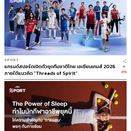
SPORT
แกรนด์สปอร์ตเปิดตัวชุดทีมชาติไทย เอเชียนเกมส์ 2026
319
ภายใต้แนวคิด “Threads of Spirit”
‘กล้องฟิล์มมม’ เสียงของเทนนิส
เจ้าของเหรียญทองโอลิมปิก
เกมส์ที่กรุงโตเกียว และเจ้าของเหรียญทองซีเกมส์ ครั้งที่ 31
ที่กรุงฮานอย ประเทศเวียดนาม ตะโกนเรียกช่างภาพ ระหว่าง
ที่เรากำลังยกกล้องขนาดเล็กที่ไม่เหมือนกับช่างภาพหลายๆ
คนที่ใช้กล้องใหญ่ถ่ายภาพหมู่ของทัพนักกีฬาเทควันโดไทย
หลังเสร็จสิ้นภารกิจซีเกมส์ที่ประเทศเวียดนาม