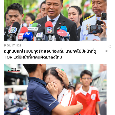
แอบชมกีฬาอยู่ด้านบนของอัฒจันทร์
โดยตลอดช่วงเวลาของมหกรรมกีฬาซีเกมส์ หลายครั้งที่ชม
การแข่งขันผ่านโทรทัศน์หรือได้พบเห็นคอมเมนต์ตามเพจ
ข่าวต่างๆ จากชาวเวียดนาม อาจเข้าใจว่าทุกคนที่ประเทศ
เวียดนามต้องการเป็นเจ้าเหรียญทองในทุกกีฬาที่ลงแข่งขัน
แต่ความเป็นจริงที่ THE STANDARD ได้พบเจอคือ แฟนกีฬา
POLITICS
เวียดนามหลายคนเป็นแฟนกีฬาที่ชื่นชอบกีฬาจริงๆ และ
อนุทินบอกโรมปมทุจริตสอบท้องถิ่น นายกฯไม่มีหน้าที่ดู
...
หลายคนชื่นชอบนักกีฬาไทยมากเป็นพิเศษ ไม่แพ้กับที่พวก
TOR แต่มีหน้าที่หาคนผิดมาลงโทษ
เขาชื่นชอบ ซิโก้-เกียรติศักดิ์ เสนาเมือง อดีตเฮดโค้ชและนัก
ฟุตบอลทีมชาติไทย
ระหว่างที่เราอยู่ที่สนามแข่งขันเซปักตะกร้อ THE
STANDARD ได้พูดคุยกับแฟนกีฬาเวียดนามที่มาเกาะขอบ
สนามซ้อมของทีมชาติไทย และได้สอบถามว่าชื่นชอบ
นักกีฬาไทยคนไหน ซึ่งคำตอบที่ได้รับคือเขาสามารถบอกชื่อ
ได้ทั้งทีมชาติไทย และบอกได้ด้วยว่าใครเป็นตัวเก๋า และใคร
เป็นดาวรุ่งที่กำลังจะขึ้นมาทดแทน