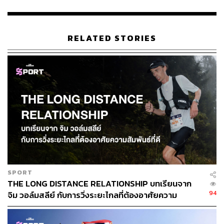
ซึ่งการเปิดตัวของจอชชัวครั้งแรกของเขากับทีมชาติไทยใน
ศึกซีเกมส์ครั้งนี้ พร้อมกับผลงาน 4 เหรียญทอง ทำให้หลาย
คนเริ่มรู้สึกตื่นเต้นกับอนาคตของวงการกรีฑาไทย ที่มีทั้ง
RELATED STORIES
จอชชัว และ บิว-ภูริพล บุญสอน นักกีฬาวัย 16 ปี เจ้าของสถิติ
ซีเกมส์ 200 เมตรชายที่เขาทำได้ในครั้งนี้ พร้อมกับ 3 เหรียญ
ทองซีเกมส์
รวมถึง คีริน ตันติเวทย์ นักวิ่งลูกครึ่งไทย-อเมริกันที่ได้ลง
แข่งขันในฐานะตัวแทนทีมชาติไทยมาแล้วในศึกโอลิมปิกที่
กรุงโตเกียว ประเทศญี่ปุ่น เมื่อปี 2021 ที่ผ่านมา นับเป็นอีก
หนึ่งตัวแทนของกรีฑาไทยบนเวทีโลกที่ทุกคนเฝ้าคอยติดตาม
ในการลงแข่งขันรายการต่างๆ
SPORT
ภาพที่ 2: เทควันโดทีมชาติไทย กับ เทนนิส-
พาณิภัค
THE LONG DISTANCE RELATIONSHIP บทเรียนจาก
94
จิม วอล์มสลีย์ กับการวิ่งระยะไกลที่ต้องอาศัยความ
วงศ์พัฒนกิจ
ที่ถูกสื่ออาเซียนจับตามอง
สัมพันธ์ที่ดี