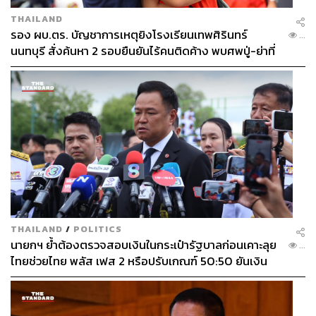
THAILAND
เช่นเดียวกับที่สนามเทควันโด ที่แฟนกีฬาเวียดนามเข้าแถวต่อ
รอง ผบ.ตร. บัญชาการเหตุยิงโรงเรียนเทพศิรินทร์
...
คิวเพื่อถ่ายภาพคู่กับ เทนนิส
พาณิภัค เจ้าของเหรียญทอง
นนทบุรี สั่งค้นหา 2 รอบยืนยันไร้คนติดค้าง พบศพปู่-ย่าที่
โอลิมปิกจากประเทศไทยหลังจบการแข่งขันทุกรายการแล้ว
บ้านพักผู้ก่อเหตุ
จากการสอบถามตั้งแต่นักกีฬาจนถึงสื่อมวลชนเวียดนาม ส่วน
ใหญ่ยอมรับว่าการเป็นเจ้าภาพจัดการแข่งขันซีเกมส์ครั้งที่
แล้วเมื่อปี 2003 มีคนให้ความสนใจมากกว่าการเป็นเจ้าภาพ
ในครั้งนี้
โดยมีปัจจัยสำคัญคือเรื่องของการเดินทางที่บางสนามอยู่ห่าง
ไกล จนต้องใช้เวลาเดินทางหลายชั่วโมง ทำให้ไม่สามารถ
ชมกีฬาที่ชื่นชอบได้ทุกรายการตามที่ต้องการ เพราะปัจจัย
ของการเดินทาง
THAILAND
/
POLITICS
นายกฯ ย้ำต้องตรวจสอบเงินในกระเป๋ารัฐบาลก่อนเคาะลุย
...
แต่บางคนก็เห็นด้วยกับการกระจายตัวของกีฬาไปตามเมือง
ไทยช่วยไทย พลัส เฟส 2 หรือปรับเกณฑ์ 50:50 ยันเงิน
คงคลังรัฐบาลแข็งแรง
ต่างๆ ที่พวกเขาเชื่อว่าจะช่วยพัฒนาพื้นที่อื่นๆ ด้วยการจัดการ
แข่งขันกีฬาระดับภูมิภาค