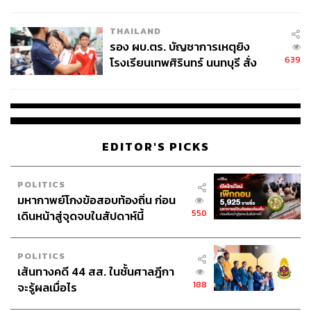
ชั่วคราว หลังเหตุใช้อาวุธปืนภายใน
โรงเรียนคลี่คลาย
THAILAND
รอง ผบ.ตร. บัญชาการเหตุยิง
ภาพนี้ถูกบันทึกหลังจากที่ ปุ้ย-พรชัย เค้าแก้ว นักกีฬาเซปัก
639
โรงเรียนเทพศิรินทร์ นนทบุรี สั่ง
ตะกร้อทีมชาติไทย ให้สัมภาษณ์กับ THE STANDARD
ค้นหา 2 รอบยืนยันไร้คนติดค้าง พบ
ปฏิเสธข่าวลือที่ก่อนหน้านี้มีรายงานออกมาว่า ซีเกมส์ ครั้งที่
ศพปู่-ย่าที่บ้านพักผู้ก่อเหตุ
31 ซึ่งโคจรกลับมาแข่งขันที่เวียดนาม ประเทศแรกที่ปุ้ยลง
แข่งขันซีเกมส์ครั้งแรกเมื่อปี 2003 ที่เวียดนามเป็นเจ้าภาพ
จัดการแข่งขันเช่นกัน จะเป็นครั้งสุดท้ายของเขา
EDITOR'S PICKS
โดยเขาได้ยอมรับว่านี่จะเป็นช่วงท้าย แต่ยังไม่ท้ายสุดของ พร
POLITICS
ชัย เค้าแก้ว ในมหกรรมกีฬาซีเกมส์
มหากาพย์โกงข้อสอบท้องถิ่น ก่อน
550
เดินหน้าสู่จุดจบในสัปดาห์นี้
ปุ้ยได้เปิดเผยว่า เขาลงเล่นซีเกมส์มาทั้งหมด 10 ครั้ง และ
ประทับใจซีเกมส์ที่มาเลเซียเมื่อปี 2017 มากที่สุด เพราะครั้ง
POLITICS
นั้นนอกจากจะเก็บได้ 3 เหรียญทองที่ลงแข่งขันแล้ว ปีนั้นเขา
เส้นทางคดี 44 สส. ในชั้นศาลฎีกา
ยังได้รับเลือกให้เป็นนักกีฬาตัวแทนถือธงชาติไทย นำทัพ
188
จะรู้ผลเมื่อไร
นักกีฬาไทยเข้าสู่พิธีเปิดการแข่งขันอีกด้วย