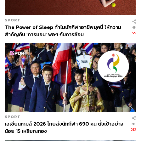
โดยก่อนหน้านั้น THE STANDARD มีโอกาสไปสัมภาษณ์
เทนนิสหลังจบการแข่งขัน และพบว่าเราต้องเข้าไปต่อแถวผู้
SPORT
สื่อข่าวหลายสำนัก ซึ่งผู้สื่อข่าวเหล่านั้นมาจากหลายประเทศ
The Power of Sleep ทำไมนักกีฬาอาชีพยุคนี้ ให้ความ
ที่ไม่ใช่ประเทศไทย
55
สำคัญกับ ‘การนอน’ พอๆ กับการซ้อม
โดยเริ่มจากสื่อโทรทัศน์ของเวียดนาม ตามด้วยสื่อ
หนังสือพิมพ์ของสิงคโปร์ ซึ่งทุกคนให้ความสนใจไปที่ชีวิต
ของเทนนิส ที่เดินทางมาแข่งขันซีเกมส์ในฐานะเจ้าของ
เหรียญทองมหกรรมกีฬาที่ใหญ่ที่สุดในโลกอย่างโอลิมปิก
ซึ่งเทนนิสได้ยืนยันกับทุกสำนักว่าทุกการแข่งขันมีความ
สำคัญเทียบเท่ากัน โดยเฉพาะซีเกมส์ ที่ตัวเธอเองก็ทำหน้าที่
อย่างเต็มที่ในการแข่งขันครั้งนี้ที่ฮานอย จนได้เหรียญทองมา
ครองตามเป้าหมาย
SPORT
เอเชียนเกมส์ 2026 ไทยส่งนักกีฬา 690 คน ตั้งเป้าอย่าง
ภาพที่ 3: Liaison Officers หรือเจ้าหน้าที่อาสาสมัคร
212
น้อย 15 เหรียญทอง
แห่งซีเกมส์