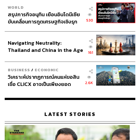
WORLD
ภาพที่ 5: แฟนกีฬาชาวเวียดนาม กับความรู้สึกที่พวกเขา
สรุปภารกิจอนุทิน เยือนอินโดนีเซีย
มีต่อซีเกมส์
530
ขับเคลื่อนการทูตเศรษฐกิจเชิงรุก
ประกาศหุ้นส่วนยุทธศาสตร์ไทย –
อินโดนีเซีย
Navigating Neutrality:
Thailand and China in the Age
161
of a New Global Order
BUSINESS
/
ECONOMIC
วิเคราะห์ปรากฏการณ์คนแห่ขอสิน
2.6K
เชื่อ CLICX อาจเป็นเพียงยอด
ภูเขาน้ำแข็ง ของปัญหาหนี้ครัว
เรือนไทยที่ถูกซุกไว้
LATEST STORIES
ภาพนี้บันทึกเจ้าหน้าที่เวียดนามของสนามเซปักตะกร้อ มา