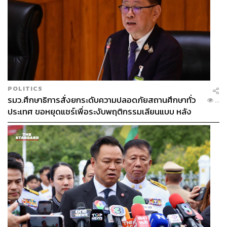
มุมมองที่หลากหลายเหล่านี้จึงเป็นองค์ประกอบสำคัญที่
ประเทศไทยที่กำลังจะเป็นเจ้าภาพจัดการแข่งขันในปี 2025 ที่
มีรายงานออกมาว่าจะเป็นที่กรุงเทพมหานครและชลบุรี
ซึ่งจะช่วยให้ไทยสามารถเป็นเจ้าภาพที่ให้ความสำคัญทั้ง
มาตรฐานของกีฬาในภูมิภาคอาเซียน และประสบการณ์ของ
แฟนกีฬาทั้งในไทยและจากเพื่อนบ้าน
POLITICS
รมว.ศึกษาธิการสั่งยกระดับความปลอดภัยสถานศึกษาทั่ว
...
ประเทศ ขอหยุดแชร์เพื่อระงับพฤติกรรมเลียนแบบ หลัง
ภาพที่ 6: ฟุตบอลชายซีเกมส์ รอบชิงฯ​ ภาพสุดท้ายก่อน
เหตุยิงในโรงเรียน
กลับบ้าน