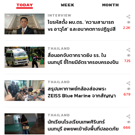
องค์ประกอบสำคัญหนึ่งคืออาสาสมัคร หรือ Liaison Officers
TODAY
WEEK
MONTH
ที่คอยทำหน้าที่ช่วยเหลือและประสานงานกับนักกีฬา แฟน
INTERVIEW
กีฬา สื่อมวลชน และฝ่ายจัดการแข่งขัน เพื่อให้ดำเนินการไป
ไขรหัสตั้ง ผบ.ตร. ‘ความสามารถ
อย่างสะดวกสบายและรวดเร็วสำหรับทุกฝ่าย
2.2K
vs อาวุโส’ และอนาคตการปฏิรูปสี
กากี กับ พล.ต.อ. เอก อังสนานนท์
ภาพที่ 4: THE GOAT of Sea Games: พรชัย เค้าแก้ว
THAILAND
กับซีเกมส์ครั้งที่เขาชื่นชอบที่สุด
สื่อนอกจับตากราดยิง รร. ใน
725
นนทบุรี ชี้ไทยมีอัตราครอบครองปืน
สูงในระดับต้นของภูมิภาค
THAILAND
สรุปมหากาพย์กล้องส่องพระ
679
ZEISS Blue Marine จากสัญญา
ผลิต 8.3 ล้าน สู่ข้อพิพาท ‘มา
เวลล์ฯ’ ฟ้อง ‘โทน บางแค’ ผิดนัด
THAILAND
จ่ายหนี้-แอบระบุแบรนด์
นักเรียนโรงเรียนเทพศิรินทร์
666
นนทบุรี อพยพเข้ายังพื้นที่ปลอดภัย