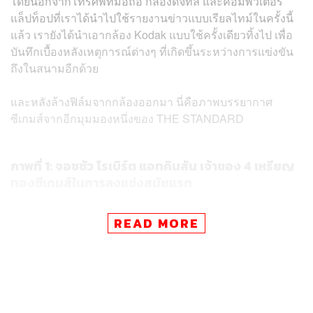
โดยนอกจากโทรศัพท์มือถือ กล้องดิจิทัล และคอมพิวเตอร์
แล็ปท็อปที่เราได้นำไปใช้รายงานข่าวแบบเรียลไทม์ในครั้งนี้
แล้ว เรายังได้นำเอากล้อง Kodak แบบใช้ครั้งเดียวทิ้งไป เพื่อ
บันทึกเบื้องหลังเหตุการณ์ต่างๆ ที่เกิดขึ้นระหว่างการแข่งขัน
ถึงในสนามอีกด้วย
และหลังล้างฟิล์มจากกล้องออกมา นี่คือภาพบรรยากาศ
ซีเกมส์จากอีกมุมมองหนึ่งของ THE STANDARD
ภาพที่ 1: จอชชัว โรเบิร์ต แอทคินสัน เจ้าของ 4 เหรียญ
ทองซีเกมส์ในการลงแข่งสมัยแรก
READ MORE