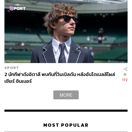
SPORT
2 นักกีฬาดังอิตาลี พบกันที่วิมเบิลดัน หลังอันโตเนลลีโผล่
172
เชียร์ ซินเนอร์
MORE
ภาพสองอาสาสมัครชาวเวียดนาม บันทึกระหว่างการแข่งขัน
เซปักตะกร้อวันสุดท้ายในกรุงฮานอย ระหว่างที่ทีมชายและ
ทีมหญิงของไทย เตรียมที่จะลงแข่งขันในรอบชิงชนะเลิศ
MOST POPULAR
ในทุกมหกรรมตั้งแต่ระดับซีเกมส์จนถึงโอลิมปิกเกมส์จะมี