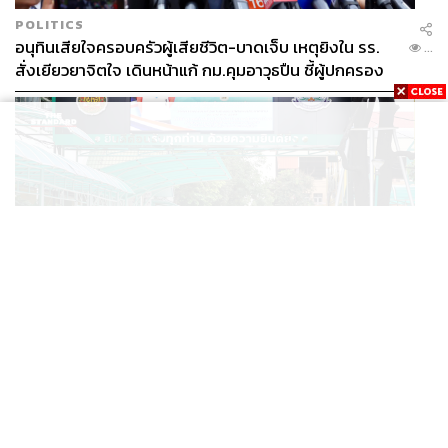
POLITICS
อนุทินเสียใจครอบครัวผู้เสียชีวิต-บาดเจ็บ เหตุยิงใน รร.
...
สั่งเยียวยาจิตใจ เดินหน้าแก้ กม.คุมอาวุธปืน ชี้ผู้ปกครอง
ต้องร่วมรับผิดชอบ
ภาพนี้บันทึกหลังจากที่เรากำลังจะเดินออกจากสนามกีฬา
แห่งชาติหมีดิ่ญ เพื่อไปยังห้องแถลงข่าว หลังจบการแข่งขัน
ฟุตบอลชาย รอบชิงชนะเลิศ ที่ทีมชาติไทยพ่ายให้กับ
เวียดนาม เจ้าภาพ ไป 0-1 และพลาดเป้าหมายการทวงคืนเจ้า
อาเซียนในเวทีฟุตบอลไปอย่างน่าเสียดาย
ภาพที่เราพบเห็นหลังจบเกมคือ โจนาธาร เข็มดี กองหลังทีม
THAILAND
ชาติไทย เดินคนเดียวไปยังหน้าประตู และนั่งลงร้องไห้อยู่คน
คืบหน้าเหตุยิงโรงเรียนเทพศิรินทร์นนทบุรี ดับ 6 ศพ โฆษก
...
เดียวเป็นเวลานานกับความผิดหวังที่เกิดขึ้นก่อนที่ กวินทร์
ตร. เร่งสอบปมขโมยปืนปู่ก่อเหตุ
ธรรมสัจจานันท์ ผู้รักษาประตูและนักเตะรุ่นพี่ของทีมชาติไทย
ชุดรองแชมป์ซีเกมส์ ครั้งที่ 31 จะเดินมาปลอบใจ และดึงโจ
นาธารให้ลุกขึ้นกลับไปรับเหรียญเงินซีเกมส์