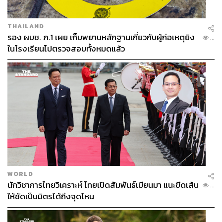
จะไม่มีผู้ซื้อและผู้ขายเกิดขึ้น” ดร.ศุภวรรณ อธิบาย
THAILAND
รอง ผบช. ภ.1 เผย เก็บพยานหลักฐานเกี่ยวกับผู้ก่อเหตุยิง
...
ในโรงเรียนไปตรวจสอบทั้งหมดแล้ว
WORLD
ข้อ 3 ต้องมีสถานที่จัดงานที่เหมาะสม เช่น ศูนย์ประชุมหรือ
นักวิชาการไทยวิเคราะห์ ไทยเปิดสัมพันธ์เมียนมา แนะขีดเส้น
...
ศูนย์แสดงสินค้า โดยปัจจุบันประเทศไทยได้นำร่อง ‘MICE
ให้ชัดเป็นมิตรได้ถึงจุดไหน
City’ แล้ว 10 จังหวัด ซึ่งส่วนใหญ่ยังคงเน้นการประชุมแต่ก็มี
ศักยภาพในการต่อยอด