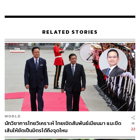
ได้รับการยอมรับจากนานาชาติ
RELATED STORIES
ข้อได้เปรียบประการแรกคือ ประเทศไทยมีความเป็น
WORLD
นักวิชาการไทยวิเคราะห์ ไทยเปิดสัมพันธ์เมียนมา แนะขีด
นานาชาติสูง ไม่ได้จัดงานเพื่อคนไทยอย่างเดียว งานที่จัดใน
22
เส้นให้ชัดเป็นมิตรได้ถึงจุดไหน
เวียดนามหรือมาเลเซีย ผู้ซื้อส่วนใหญ่ 80-90% คือคนในประ
เทศนั้นๆ “แต่สำหรับประเทศไทย งานที่จัดในประเทศไทยถือ