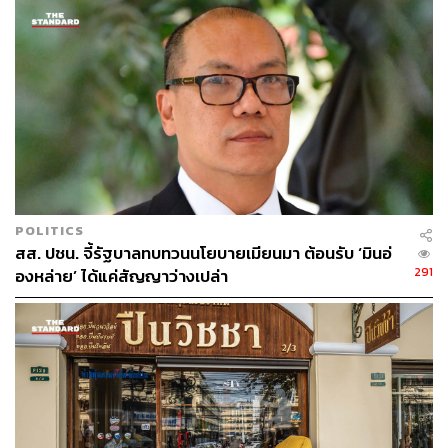
ได้ว่าเป็นตัวแทนของภูมิภาคอาเซียน ทำให้คนที่จะมาขาย
ของมองว่ามาที่ไทยแล้วเขาได้กลุ่มของอาเซียนไปด้วยโดย
อัตโนมัติ” ดร.ศุภวรรณ กล่าว
ข้อที่ 2 คือ Connectivity’และการเป็นศูนย์กลางการบินของ
ภูมิภาค นักธุรกิจให้ความสำคัญกับเวลา การเดินทางเข้าสู่
ประเทศไทยจึงเป็นเรื่องง่าย เพราะประเทศไทยมี
Connectivity ที่เชื่อมโยงหลายประเทศทั่วโลก
POLITICS
ประกอบกับโครงสร้างพื้นฐาน ที่พัก และสิ่งอำนวยความ
สส. ปชน. จี้รัฐบาลทบทวนนโยบายเมียนมา ต้อนรับ ‘มินอ่
สะดวก ที่มีหลากหลายตั้งแต่ 3 ดาว ถึง 6 ดาว รองรับได้ทั้งผู้
291
องหล่าย’ ได้แค่สัญญาว่างเปล่า
ซื้อและผู้ขาย “ผู้ขายที่มางานอาจต้องอยู่ถึง 7 วัน และไม่ได้
ต้องการโรงแรม 4-5 ดาว ส่วนผู้ซื้อแบบ VIP ที่ต้องการ 5 ดาว
6 ดาว ไทยก็มีพร้อม”
โดยเฉพาะพื้นที่จัดแสดงสินค้านานาชาติ ประเทศไทยมีพื้นที่
มากเป็นอันดับ 1 ของอาเซียน และเป็นอันดับ 4 ของเอเชีย
ด้วยพื้นที่ indoor เกือบ 300,000 ตารางเมตร ที่สำคัญศูนย์