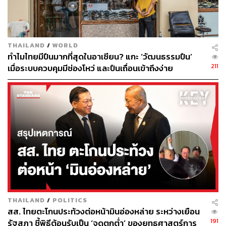
ประชุมในกรุงเทพฯ เป็น World Class รองรับงานได้ทุกระดับ
ข้อที่ 3 ซึ่งสำคัญมาก คืออุตสาหกรรมสนับสนุนและความ
เป็นฐานการผลิต “สิ่งสำคัญที่ทำให้สิงคโปร์งานลดลงคือ เรื่อง
THAILAND
/
WORLD
อุตสาหกรรมซัพพอร์ต สิงคโปร์ไม่มีโรงงาน เป็นแค่เมือง
ทำไมไทยมีปืนมากที่สุดในอาเซียน? แกะ ‘วัฒนธรรมปืน’
Trading” แต่ประเทศไทยมีนิคมอุตสาหกรรม มีโรงงาน มีผู้
211
เมื่อระบบควบคุมมีช่องโหว่ และปืนเถื่อนเข้าถึงง่าย
ผลิตจริง โดยเฉพาะธุรกิจ Advance Manufacturing ที่ใช้
เทคโนโลยี ทำให้ผู้ซื้อและผู้ขายอยู่ในประเทศไทยเป็นหลัก
THAILAND
/
POLITICS
สส. ไทยตะโกนประท้วงต่อหน้ามินอ่องหล่าย ระหว่างเยือน
191
รัฐสภา ชี้พิธีต้อนรับเป็น ‘จุดตกต่ำ’ ของยุทธศาสตร์การ