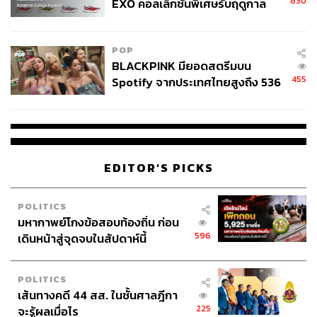
830
EXO คอลเล็กชันพิเศษรับฤดูกาล
College Football
“เราจะใช้งานระดับโลกที่จะเข้ามาจัดในประเทศไทยเป็นตัว
ตั้งต้นของการประสานพลังผลักดันให้การจัดงานประสบผล
POP
สำเร็จ เพื่อเป็นเวทีพิสูจน์ความสามารถในการรองรับการจัด
BLACKPINK มียอดสตรีมบน
งานของประเทศไทย” ดร.ศุภวรรณ กล่าว
455
Spotify จากประเทศไทยสูงถึง 536
ล้านครั้ง ตลอด 10 ปีที่ผ่านมา
เพื่อให้บรรลุเป้าหมาย ทีเส็บได้วางยุทธศาสตร์การสร้าง
แบรนด์เชิงรุกภายใต้วิสัยทัศน์ Change That Matters โดยมี 4
กลยุทธ์หลัก กลยุทธ์แรกคือ Global Reach’เพื่อดึงงานระดับ
โลกที่ตอบโจทย์คลัสเตอร์ยุทธศาสตร์ของประเทศ เพื่อสร้าง
EDITOR'S PICKS
High Impact และ High Value ต่อระบบเศรษฐกิจ
POLITICS
มหากาพย์โกงข้อสอบท้องถิ่น ก่อน
596
เดินหน้าสู่จุดจบในสัปดาห์นี้
POLITICS
เส้นทางคดี 44 สส. ในชั้นศาลฎีกา
225
จะรู้ผลเมื่อไร