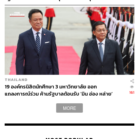
ทูตไทย
ปัจจัยสำคัญอีกประการหนึ่งคือภาพลักษณ์ของประเทศ โดย
เฉพาะ ‘ความเป็นกลาง’ ทางภูมิรัฐศาสตร์ ซึ่งเป็นจุดที่สร้าง
ความได้เปรียบอย่างชัดเจน ดร.ศุภวรรณ อธิบายว่า ความ
เป็นกลางนี้ช่วยสร้างความสบายใจให้กับผู้จัดงาน (Organizer)
ในการตัดสินใจเลือกประเทศไทย “Organizer สบายใจที่จะเอา
งานใหม่ๆ มาลง หรือสร้างการลงทุนในประเทศไทยเพื่อให้
เติบโตไปเลย”
THAILAND
19 องค์กรนิสิตนักศึกษา 3 มหาวิทยาลัย ออก
ยุทธศาสตร์ดึงงานใหญ่ขับเคลื่อน S Curve
161
แถลงการณ์ร่วม ค้านรัฐบาลต้อนรับ ‘มิน อ่อง หล่าย’
MORE
การขับเคลื่อนอุตสาหกรรมนี้สอดคล้องกับนโยบายของ
รัฐบาลอย่างชัดเจน โดยทีเส็บมุ่งเน้นการดึงงานที่ตอบสนอง 5
คลัสเตอร์หลักที่เป็นอุตสาหกรรมยุทธศาสตร์ หรือ S-Curve
ของประเทศ ซึ่งไม่ต่างจากประเทศคู่แข่งในอาเซียนที่กำลัง