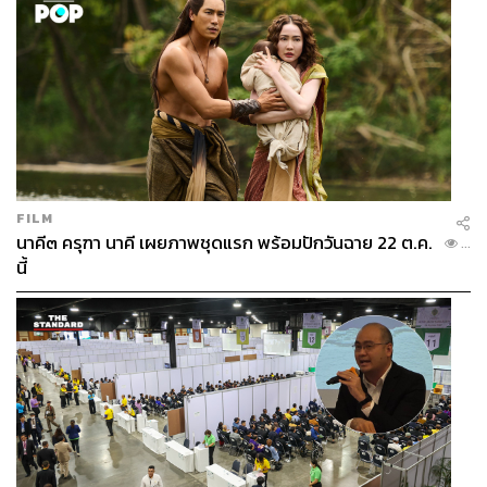
เมืองเหล่านี้ได้แก่ ภาคเหนือ คือ เชียงใหม่ และพิษณุโลก
ภาคอีสาน คือ อุดรธานี, ขอนแก่น และโคราช ภาคใต้ คือ
สงขลา, ภูเก็ต และสุราษฎร์ธานี ส่วนภาคกลางและภาค
ตะวันออก คือ กรุงเทพฯ และพัทยา ซึ่งกรุงเทพฯ, พัทยา,
ขอนแก่น และเชียงใหม่ มีความพร้อมทั้งโรงแรมและศูนย์
แสดงสินค้า
วิสัยทัศน์คือการทำอย่างไรให้ภูมิภาคต่างๆ มีงานที่เป็น
FILM
‘Regional’ ประจำภูมิภาคของตนเอง โดยไม่ต้องดึงผู้ให้
นาคี๓ ครุฑา นาคี เผยภาพชุดแรก พร้อมปักวันฉาย 22 ต.ค.
...
บริการจากกรุงเทพฯ ซึ่งจะช่วยสร้างฐานเศรษฐกิจที่เข้มแข็ง
นี้
ในแต่ละพื้นที่
สามารถติดตาม THE STANDARD WEALTH
ผ่านแอปพลิเคชันต่างๆ ที่คุณสะดวกหรือใช้งานอยู่แล้วได้เลย