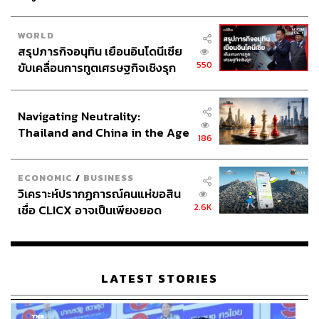
WORLD
สรุปภารกิจอนุทิน เยือนอินโดนีเซีย
550
ขับเคลื่อนการทูตเศรษฐกิจเชิงรุก
ประกาศหุ้นส่วนยุทธศาสตร์ไทย –
อินโดนีเซีย
กลยุทธ์ที่สองคือ Local Strength เพื่อยกระดับงานภายใน
Navigating Neutrality:
ประเทศให้เป็น Flagship Events ที่ดึงดูดผู้ประกอบการจาก
Thailand and China in the Age
186
ทั่วโลก กลยุทธ์ที่สามคือ Organisation Transformation เพื่อ
of a New Global Order
ปรับองค์กรสู่ระบบดิจิทัลและขับเคลื่อนด้วยข้อมูล
ECONOMIC
/
BUSINESS
วิเคราะห์ปรากฏการณ์คนแห่ขอสิน
และกลยุทธ์ที่สี่ Capabilities Excellence เพื่อยกระดับบทบาท
2.6K
เชื่อ CLICX อาจเป็นเพียงยอด
ของทีเส็บให้เป็นผู้กำหนดนโยบาย (Policy Shaper) และสร้าง
ภูเขาน้ำแข็ง ของปัญหาหนี้ครัว
มาตรฐานใหม่ของอุตสาหกรรม “สิ่งสำคัญที่ต้องเร่งสร้างคือ
เรือนไทยที่ถูกซุกไว้
ระบบนิเวศโดยคนไทย และสร้างมาตรฐานให้เกิดขึ้นใน
ประเทศไทยให้ได้” ดร.ศุภวรรณ กล่าว โดยทีเส็บกำลังดำเนิน
LATEST STORIES
การสร้างมาตรฐานผู้ให้บริการ ผู้จัดงาน และสถานที่จัดงาน
(qualify listed) ทั้งหมด