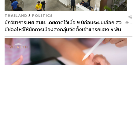
TAGS:
การกระจายรายได้
THAILAND
/
POLITICS
สำนักงานส่งเสริมการจัดประชุมและนิทรรศการ
นักวิชาการเผย สนช. เคยคาดไว้เมื่อ 9 ปีก่อนระบบเลือก สว.
(องค์การมหาชน)
...
งานแสดงสินค้า
ศุภวรรณ ตีระรัตน์
Asean
มีช่องโหว่ให้นักการเมืองส่งกลุ่มจัดตั้งเข้าแทรกแซง 5 พัน
เศรษฐกิจ
S-Curve
กระตุ้นเศรษฐกิจ
ล้านยึดประเทศได้
297
BUSINESS
/
TECH
ABOUT THE AUTHOR
กวดวิชาดับ แต่แท็บเล็ต AI โต ผู้ปกครองจีนแห่ซื้อ หวังช่วย
...
ติวลูกช่วงปิดเทอม ดันยอดขายพุ่งทะลุ 7 ล้านเครื่อง
THE STANDARD WEALTH
สำนักข่าวเศรษฐกิจ ธุรกิจ และการลงทุน โดย
ทีมข่าว THE STANDARD