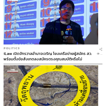
การขยายโอกาสสู่เมืองไมซ์ซิตี้
หนึ่งในนโยบายสำคัญคือการกระจายความเจริญและรายได้
สู่ท้องถิ่น แม้งานแสดงสินค้าส่วนใหญ่ยังคงกระจุกตัวอยู่ใน
กรุงเทพฯ แต่ทีเส็บกำลังพยายามขยายงานไปยังเมืองรอง ซึ่ง
ในความหมายนี้คือเมืองเศรษฐกิจที่มีศักยภาพ
POLITICS
iLaw เปิดจักรวาลอำนาจเจริญ โยงเครือข่ายผู้สมัคร สว.
...
การที่เมืองรองจะมีโอกาสเป็นเจ้าภาพงานแสดงสินค้าได้นั้น
พร้อมตั้งข้อสังเกตลงสมัครตรงคุณสมบัติหรือไม่
ต้องมีคุณสมบัติ 3 ประการ คือ Connectivity ต้องเชื่อมต่อได้
ง่าย โดยเฉพาะการมีสนามบิน เพราะนักธุรกิจไม่ต้องการเสีย
เวลาเดินทาง ต่อมาจะต้องมีอุตสาหกรรมเป้าหมายอยู่ในพื้นที่
เพื่อให้มีผู้ซื้อและผู้ขายเกิดขึ้นจริง
“ภาคเหนือเน้นอาหาร ภาคอีสานเน้นเกษตร ภาคตะวันออกมี
EEC ที่เป็นนิคมอุตสาหกรรม และภาคใต้มีอาหารทะเล
ยางพารา หรือกลุ่มฮาลาล หากไม่มีอุตสาหกรรมเป้าหมาย ก็