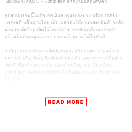
โดยเฉพาะกลุ่ม E – Exhibition หรืองานแสดงสินค้า
อุตสาหกรรมนี้ไม่ต้องรอเงินลงทุนระยะยาว หรือการสร้าง
โครงสร้างพื้นฐานใหม่ เพียงผลักดันให้งานแสดงสินค้าระดับ
นานาชาติเข้ามาจัดในไทย ก็สามารถขับเคลื่อนเศรษฐกิจ
สร้างเม็ดเงินหมุนเวียนกว่าแสนล้านบาทได้ในทันที
สำนักงานส่งเสริมการจัดประชุมและนิทรรศการ (องค์การ
มหาชน) หรือ ทีเส็บ จึงเดินหน้าส่งเสริมอุตสาหกรรมนี้อย่าง
เต็มที่ เพื่อสร้างแบรนด์ประเทศไทยในฐานะ ‘The Best
Exhibition Nation of ASEAN’ หรือฮับงานแสดงสินค้าแห่ง
ภูมิภาค
“อุตสาหกรรมไมซ์ โดยเฉพาะงานแสดงสินค้าถือเป็นหนึ่งใน
‘Quick Win’ ที่มีศักยภาพมากที่สุด เพราะเป็นกลไกขับเคลื่อน
READ MORE
เศรษฐกิจที่เชื่อมโยงผู้ประกอบการ ตั้งแต่ผู้จัดงาน ผู้แสดง
สินค้า ผู้ผลิต ผู้ซื้อ ผู้ขาย นักลงทุนและภาคบริการเข้าด้วยกัน”
ดร.ศุภวรรณ ตีระรัตน์ ผู้อำนวยการ ทีเส็บ กล่าว
ตัวเลขเศรษฐกิจยืนยันภาพดังกล่าว โดยในปีงบประมาณ