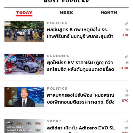
MOST POPULAR
มุ่งเน้นกลุ่มอุตสาหกรรมเป้าหมายเดียวกัน
TODAY
WEEK
MONTH
กลุ่มเป้าหมายหลัก 5 คลัสเตอร์ ได้แก่ 1.การแพทย์และ
POLITICS
สุขภาพ (Medical/Medical Wellness), 2.ดิจิทัล, 3.ยานยนต์
ผลชันสูตร 8 ศพ เหตุยิงใน รร.
สมัยใหม่, 4. BCG (เศรษฐกิจสีเขียว เกษตรและเทคโนโลยี
1.1K
เทพศิรินทร์ นนทบุรี พบกระสุนเข้า
ชีวภาพ แปรรูปอาหาร) และ 5.บริการ (ท่องเที่ยวสุขภาพ การ
จุดสำคัญ ‘ศีรษะ-หน้าอก’ ครูถูกยิง
บินและโลจิสติกส์)
4 นัด จากระยะไกล
ECONOMIC
ทีเส็บจะใช้การประมูล (Bidding) เพื่อดึงงานใหม่ๆ เข้ามา
ยุคใหม่รถ EV ราคาเริ่ม (ถูก) กว่า
เนื่องจากงานแสดงสินค้ามีลักษณะพิเศษคือ เมื่อปักหลักที่
0.9K
รถไฮบริด หลังต้นทุนแบตเตอรี่ลด
ประเทศใดแล้วมักจะอยู่นาน ไม่เวียนจัดเหมือนงานประชุม
ลง - จีนแห่บุกตลาดเกิดใหม่
โดยในปีงบประมาณ 2569 มีงานแสดงสินค้านานาชาติหน้า
ใหม่กำหนดจัดในไทยแล้ว 9 งาน จากผู้ประกอบการไทย,
POLITICS
ศาลปกครองไม่รับฟ้อง ‘หมอสรณ’
อินเดีย, จีน, เยอรมนี และสหราชอาณาจักร
870
ขอเพิกถอนมติสรรหา กสทช. ชี้ยัง
ไม่ใช่ผู้เดือดร้อนเสียหาย
อีกทั้งการได้รับเลือกเป็นเจ้าภาพงานใหญ่อย่าง Gastech
2026 ซึ่งเป็นงานด้านพลังงานแก็สที่ใหญ่ที่สุดในโลก และ
SPORT
งาน UFI Asia Pacific 2026 ถือเป็นดัชนีชี้วัดความเชื่อมั่นที่
adidas เปิดตัว Adizero EVO SL
แข็งแกร่งของนักธุรกิจต่างชาติ