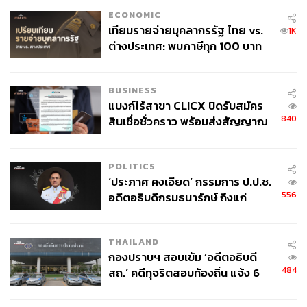
ECONOMIC
เทียบรายจ่ายบุคลากรรัฐ ไทย vs.
1K
ต่างประเทศ: พบภาษีทุก 100 บาท
ของคนไทยใช้ไปกับข้าราชการเฉียด
40 บาท
BUSINESS
แบงก์ไร้สาขา CLICX ปิดรับสมัคร
840
สินเชื่อชั่วคราว พร้อมส่งสัญญาณ
เตือนกลุ่มกู้เงินผิดวัตถุประสงค์-ให้
ข้อมูลเท็จ เตรียมดำเนินคดีเด็ดขาด
POLITICS
‘ประภาศ คงเอียด’ กรรมการ ป.ป.ช.
556
อดีตอธิบดีกรมธนารักษ์ ถึงแก่
อนิจกรรม
THAILAND
กองปราบฯ สอบเข้ม ‘อดีตอธิบดี
484
สถ.’ คดีทุจริตสอบท้องถิ่น แจ้ง 6
ข้อหาหนัก จ่อชง ป.ป.ช. 12 ส.ค. นี้