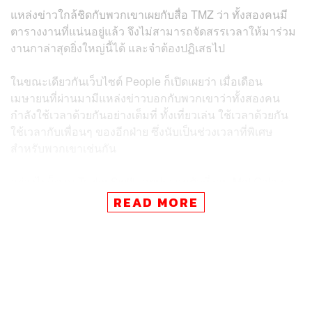
แหล่งข่าวใกล้ชิดกับพวกเขาเผยกับสื่อ TMZ ว่า ทั้งสองคนมี
ตารางงานที่แน่นอยู่แล้ว จึงไม่สามารถจัดสรรเวลาให้มาร่วม
งานกาล่าสุดยิ่งใหญ่นี้ได้ และจำต้องปฏิเสธไป
ในขณะเดียวกันเว็บไซต์ People ก็เปิดเผยว่า เมื่อเดือน
เมษายนที่ผ่านมามีแหล่งข่าวบอกกับพวกเขาว่าทั้งสองคน
กำลังใช้เวลาด้วยกันอย่างเต็มที่ ทั้งเที่ยวเล่น ใช้เวลาด้วยกัน
ใช้เวลากับเพื่อนๆ ของอีกฝ่าย ซึ่งนับเป็นช่วงเวลาที่พิเศษ
สำหรับพวกเขาเช่นกัน
อย่างไรก็ตาม Taylor Swift เคยปรากฏตัวที่งาน
Met Gala
มา
แล้วหลายครั้ง โดยครั้งล่าสุดที่เธอมาก็คือปี 2016 แต่สำหรับ
READ MORE
Travis Kelce เขายังไม่เคยมา และถ้าหากทั้งสองคนมาร่วม
งานในปีนี้ ก็จะถือเป็นครั้งแรกสำหรับเขาด้วย
ภาพ:
TheStewartofNY / GC Images
อ้างอิง:
https://people.com/met-gala-2025-why-taylor-swift-tra