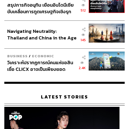
สรุปภารกิจอนุทิน เยือนอินโดนีเซีย
512
ขับเคลื่อนการทูตเศรษฐกิจเชิงรุก
ประกาศหุ้นส่วนยุทธศาสตร์ไทย –
อินโดนีเซีย
Navigating Neutrality:
Thailand and China in the Age
145
of a New Global Order
BUSINESS
/
ECONOMIC
วิเคราะห์ปรากฏการณ์คนแห่ขอสิน
2.4K
เชื่อ CLICX อาจเป็นเพียงยอด
ภูเขาน้ำแข็ง ของปัญหาหนี้ครัว
เรือนไทยที่ถูกซุกไว้
LATEST STORIES