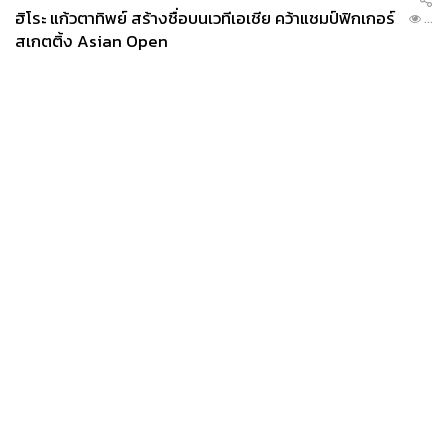
ฮิโระ แก้วตาทิพย์ สร้างชื่อบนเวทีเอเชีย คว้าแชมป์ฟิกเกอร์
...
สเกตติ้ง Asian Open
News
Wealth
Pop
Podcast
Video
Now
Opinion
Careers
Events
Privacy
About
Contact
Policy
FOR
ADVERTISING
MEMBERSHIP