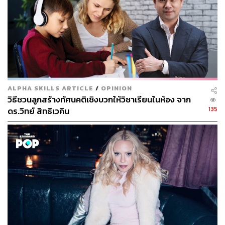
ALPHA SKILLS ARTICLE
/
OPINION
วิธีชวนลูกสร้างทัศนคติเชิงบวกให้วิชาเรียนในห้อง จาก
135
ดร.วิทย์ สิทธิเวคิน