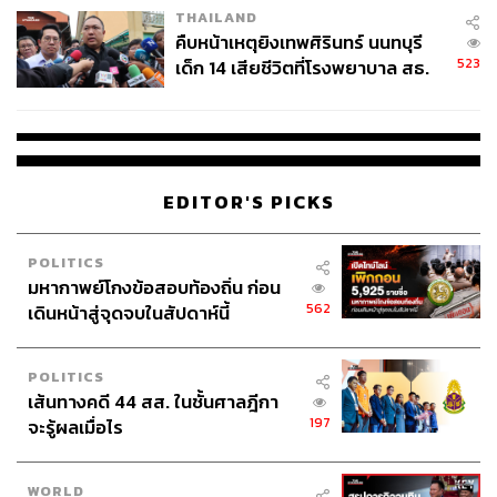
THAILAND
คืบหน้าเหตุยิงเทพศิรินทร์ นนทบุรี
523
เด็ก 14 เสียชีวิตที่โรงพยาบาล สธ.
ยืนยันครูเสียชีวิต 5 ราย เจ็บ 22
ราย
EDITOR'S PICKS
POLITICS
มหากาพย์โกงข้อสอบท้องถิ่น ก่อน
562
เดินหน้าสู่จุดจบในสัปดาห์นี้
POLITICS
เส้นทางคดี 44 สส. ในชั้นศาลฎีกา
197
จะรู้ผลเมื่อไร
WORLD