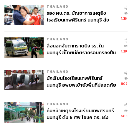
THAILAND
รอง ผบ.ตร. บัญชาการเหตุยิง
1.3K
โรงเรียนเทพศิรินทร์ นนทบุรี สั่ง
ค้นหา 2 รอบยืนยันไร้คนติดค้าง พบ
ศพปู่-ย่าที่บ้านพักผู้ก่อเหตุ
THAILAND
สื่อนอกจับตากราดยิง รร. ใน
1.2K
นนทบุรี ชี้ไทยมีอัตราครอบครองปืน
สูงในระดับต้นของภูมิภาค
THAILAND
นักเรียนโรงเรียนเทพศิรินทร์
807
นนทบุรี อพยพเข้ายังพื้นที่ปลอดภัย
ชั่วคราว หลังเหตุใช้อาวุธปืนภายใน
โรงเรียนคลี่คลาย
THAILAND
คืบหน้าเหตุยิงโรงเรียนเทพศิรินทร์
663
นนทบุรี ดับ 6 ศพ โฆษก ตร. เร่ง
สอบปมขโมยปืนปู่ก่อเหตุ