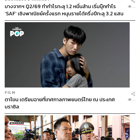
บางจากฯ Q2/69 ทำกำไรทะลุ 1.2 หมื่นล้าน เริ่มบุ๊กกำไร
...
‘SAF’ เชิงพาณิชย์ครั้งแรก หนุนรายได้ครึ่งปีทะลุ 3.2 แสน
ล้าน
FILM
ตาโขน เตรียมฉายที่เทศกาลภาพยนตร์ไทย ณ ประเทศ
...
บราซิล