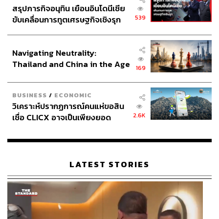
สรุปภารกิจอนุทิน เยือนอินโดนีเซีย
539
ขับเคลื่อนการทูตเศรษฐกิจเชิงรุก
ประกาศหุ้นส่วนยุทธศาสตร์ไทย –
อินโดนีเซีย
Navigating Neutrality:
Thailand and China in the Age
169
of a New Global Order
BUSINESS
/
ECONOMIC
วิเคราะห์ปรากฏการณ์คนแห่ขอสิน
2.6K
เชื่อ CLICX อาจเป็นเพียงยอด
ภูเขาน้ำแข็ง ของปัญหาหนี้ครัว
เรือนไทยที่ถูกซุกไว้
LATEST STORIES