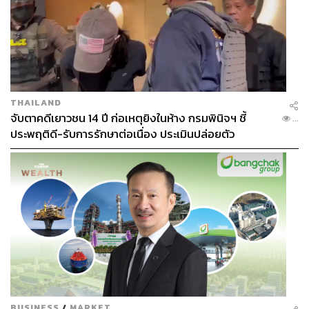
THAILAND
จับตาคดีเยาวชน 14 ปี ก่อเหตุยิงในห้าง กรมพินิจฯ ชี้
...
ประพฤติดี-รับการรักษาต่อเนื่อง ประเมินปล่อยตัว
BUSINESS
/
MARKET