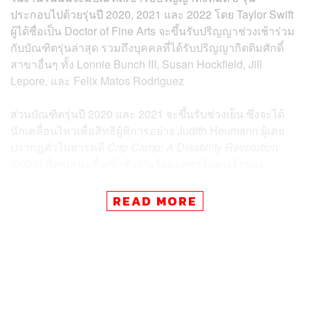
ประกอบไปด้วยรุ่นปี 2020, 2021 และ 2022 โดย Taylor Swift
ผู้ได้ชื่อเป็น Doctor of Fine Arts จะขึ้นรับปริญญาช่วงเช้าร่วม
กับบัณฑิตรุ่นล่าสุด รวมถึงบุคคลที่ได้รับปริญญากิตติมศักดิ์
สาขาอื่นๆ ทั้ง Lonnie Bunch III, Susan Hockfield, Jill
Lepore, และ Felix Matos Rodriguez
ส่วนบัณฑิตรุ่นปี 2020 และ 2021 จะขึ้นรับช่วงเย็น ซึ่งจะได้
นักเคลื่อนไหวเพื่อสิทธิผู้พิการอย่าง Judith Heumann ผู้เคย
ปรากฏตัวในสารคดี
Crip Camp: A Disability Revolution
(2020) ที่ถูกเสนอชื่อเข้าชิงรางวัลออสการ์และเจ้าของ
หนังสือ
Being Heumann: An Unrepentant Memoir of a
Disability Rights Activist
มากล่าวให้โอวาท
READ MORE
การมอบปริญญากิตติมศักดิ์แก่ Taylor Swift ครั้งนี้น่าจะเป็น
อีกสิ่งที่ช่วยตอกย้ำถึงความสำเร็จ ความสามารถอันยอดเยี่ยม
และความมีอิทธิพลของเธอได้เป็นอย่างดี และไม่ใช่ว่าอยู่ๆ
นึกจะให้ก็ให้เลย เพราะก่อนหน้านี้ทาง NYU เคยประกาศ
สอนหลักสูตร Taylor Swift ช่วงวันที่ 26 มกราคม – 9 มีนาคม