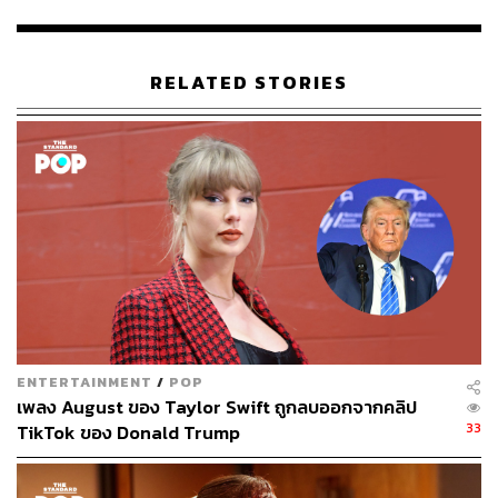
emporarily-keep-kids-in-new-york-7974119
TAGS:
Taylor Swift
Sophie Turner
Joe Jonas
RELATED STORIES
327
ABOUT THE AUTHOR
พิมพ์ คำภีร์
นักเขียนกองบรรณาธิการคัลเจอร์ สำนักข่าว
THE STANDARD
ENTERTAINMENT
/
POP
เพลง August ของ Taylor Swift ถูกลบออกจากคลิป
33
TikTok ของ Donald Trump