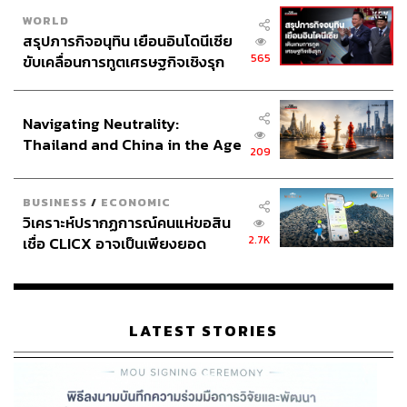
WORLD
สรุปภารกิจอนุทิน เยือนอินโดนีเซีย
565
ขับเคลื่อนการทูตเศรษฐกิจเชิงรุก
ประกาศหุ้นส่วนยุทธศาสตร์ไทย –
อินโดนีเซีย
Navigating Neutrality:
Thailand and China in the Age
209
of a New Global Order
BUSINESS
/
ECONOMIC
วิเคราะห์ปรากฏการณ์คนแห่ขอสิน
2.7K
เชื่อ CLICX อาจเป็นเพียงยอด
ภูเขาน้ำแข็ง ของปัญหาหนี้ครัว
เรือนไทยที่ถูกซุกไว้
LATEST STORIES