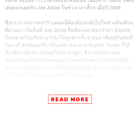
เคยออกเดตกับ Joe Jonas ในช่วงเวลาสั้นๆ เมื่อปี 2008
ซึ่งกระบวนการหย่าร้างตอนนี้ต้องย้อนกลับไปในช่วงต้นเดือน
ที่ผ่านมา เริ่มต้นที่ Joe Jonas ยื่นฟ้องหย่าต่อภรรยา Sophie
Turner พร้อมกับระบุว่าจะให้ลูกสาวทั้ง 2 คนอาศัยอยู่กับพ่อที่
ไมอามี สหรัฐอเมริกาเป็นหลัก และทาง Sophie Turner ก็ได้
ฟ้องฝั่งสามีกลับ โดยขอให้เขาส่งลูกๆ คืนกลับสู่ประเทศ
อังกฤษอันเป็นบ้านเกิดของเธอโดยทันที เพราะพวกเขาได้มี
การตกลงกันไว้แล้วว่าจะให้อังกฤษเป็นบ้านถาวรของลูก และ
จะให้เด็กๆ ได้เข้ารับการศึกษาในที่แห่งนั้น
และทาง Sophie Turner ยังกล่าวอ้างเพิ่มเติมด้วยว่า Joe
Jonas ให้ลูกอยู่ที่มหานครนิวยอร์กโดยมิชอบทางกฎหมาย
READ MORE
ตั้งแต่วันที่ 20 กันยายนที่ผ่านมา แต่หลังจากนั้น Joe Jonas
และ Sophie Turner ก็ได้ทำข้อตกลงชั่วคราวให้ Willa
ลูกสาววัย 3 ขวบ และ Delphine ลูกสาววัย 14 เดือน อาศัยอยู่
ที่นิวยอร์กในช่วงที่ทั้งสองอยู่ในกระบวนการฟ้องหย่ากัน