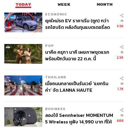
TODAY
WEEK
MONTH
ECONOMIC
ยุคใหม่รถ EV ราคาเริ่ม (ถูก) กว่า
3.5K
รถไฮบริด หลังต้นทุนแบตเตอรี่ลด
ลง - จีนแห่บุกตลาดเกิดใหม่
POP
นาคี๓ ครุฑา นาคี เผยภาพชุดแรก
2.5K
พร้อมปักวันฉาย 22 ต.ค. นี้
THAILAND
เมื่อถนนกลายเป็นรันเวย์ ‘แยกริน
1.7K
คำ’ จัด LANNA HAUTE
COUTURE กลางสายฝน
BUSINESS
ลองใช้ Sennheiser MOMENTUM
666
5 Wireless หูฟัง 14,990 บาท ที่ให้