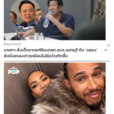
POLITICS
นายกฯ สั่งเด็ดขาดคดียิงนายก อบจ.นนทบุรี ติง ‘ฉลอง’
...
ยังนั่งแถลงข่าวเหมือนไม่มีอะไรเกิดขึ้น