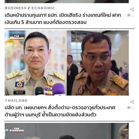
BUSINESS
/
ECONOMIC
เดินหน้าปราบทุนเทา! ธปท. เปิดเฮียริง ร่างเกณฑ์ใหม่ ฝาก
...
เงินเกิน 5 ล้านบาท แบงก์ต้องตรวจสอบ
THAILAND
ปลัด มท. เผยนายกฯ สั่งตั้งด่าน-ตรวจอาวุธทั่วประเทศ
...
ด้านผู้ว่าฯ นนทบุรี ย้ำเป็นความขัดแย้งส่วนตัว