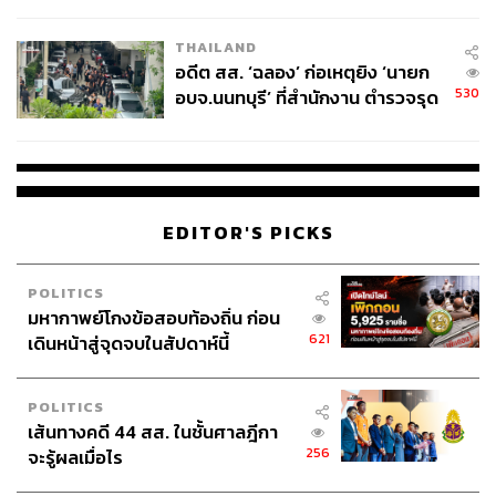
ผู้ใช้ถอดเปลี่ยนแบตเองได้ ก่อนกฎ
EU บังคับปีหน้า
THAILAND
อดีต สส. ‘ฉลอง’ ก่อเหตุยิง ‘นายก
530
อบจ.นนทบุรี’ ที่สำนักงาน ตำรวจรุด
ลงพื้นที่
EDITOR'S PICKS
POLITICS
มหากาพย์โกงข้อสอบท้องถิ่น ก่อน
621
เดินหน้าสู่จุดจบในสัปดาห์นี้
POLITICS
เส้นทางคดี 44 สส. ในชั้นศาลฎีกา
256
จะรู้ผลเมื่อไร