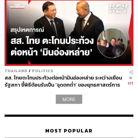
THAILAND
/
POLITICS
สส. ไทยตะโกนประท้วงต่อหน้ามินอ่องหล่าย ระหว่างเยือน
177
รัฐสภา ชี้พิธีต้อนรับเป็น ‘จุดตกต่ำ’ ของยุทธศาสตร์การ
ทูตไทย
MORE
MOST POPULAR