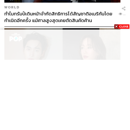
WORLD
ทำไมทรัมป์เดินหน้าจำกัดสิทธิการได้สัญชาติอเมริกันโดย
...
กำเนิดอีกครั้ง แม้ศาลสูงสุดเคยตัดสินคัดค้าน
ENTERTAINMENT
เก้า นพเก้า และ พาย รินรดา เตรียมร่วมงานกันใน ‘รสกาล
...
Enchanted Taste In Time’