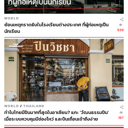
ทั้งนี้ ไต้หวันมีความประสงค์ที่จะส่งเสริมให้เยาวชนไทยที่มี
ศักยภาพเข้าร่วมเป็นส่วนหนึ่งของ “Team Taiwan” เพิ่มมาก
ยิ่งขึ้น เพื่อร่วมกันขับเคลื่อนให้เกิดประโยชน์ในด้านการ
WORLD
ลงทุน บุคลากร และอุตสาหกรรมอย่างครบวงจร
ย้อนเหตุกราดยิงในโรงเรียนต่างประเทศ ที่ผู้ก่อเหตุเป็น
939
นักเรียน
WORLD
/
THAILAND
ทำไมไทยมีปืนมากที่สุดในอาเซียน? แกะ ‘วัฒนธรรมปืน’
187
เมื่อระบบควบคุมมีช่องโหว่ และปืนเถื่อนเข้าถึงง่าย