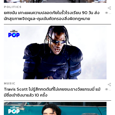
POLITICS
ยศชนัน เคาะแผนความปลอดภัยในรั้วโรงเรียน 90 วัน ส่ง
...
นักสุขภาพจิตดูแล-คุมเข้มคัดกรองสิ่งผิดกฎหมาย
MUSIC
Travis Scott ไม่รู้สึกกดดันที่ไม่เคยชนะรางวัลแกรมมี่ แม้
...
มีชื่อเข้าชิงมาแล้ว 10 ครั้ง