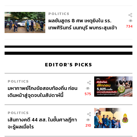
ชั่วคราว หลังเหตุใช้อาวุธปืนภายใน
TAGS:
สำนักงานเศรษฐกิจและวัฒนธรรมไทเป ประจำ
โรงเรียนคลี่คลาย
ประเทศไทย
POLITICS
Thailand
ปัญญาประดิษฐ์ (Artificial intelligence - AI)
ผลชันสูตร 8 ศพ เหตุยิงใน รร.
technology
การลงทุน
Taiwan
734
เทพศิรินทร์ นนทบุรี พบกระสุนเข้า
จุดสำคัญ ‘ศีรษะ-หน้าอก’ ครูถูกยิง
4 นัด จากระยะไกล
EDITOR'S PICKS
162
POLITICS
มหากาพย์โกงข้อสอบท้องถิ่น ก่อน
575
เดินหน้าสู่จุดจบในสัปดาห์นี้
ABOUT THE AUTHOR
วิโรจน์ เลิศจิตต์ธรรม
POLITICS
Senior Content Creator กองข่าวต่างประเทศ
เส้นทางคดี 44 สส. ในชั้นศาลฎีกา
THE STANDARD
210
จะรู้ผลเมื่อไร