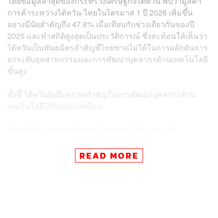
โดยข้อมูลล่าสุดของกระทรวงเศรษฐกิจไต้หวัน พบว่ามูลค่า
การค้าระหว่างไต้หวัน-ไทยในไตรมาส 1 ปี 2026 เพิ่มขึ้น
อย่างมีนัยสำคัญถึง 47.8% เมื่อเทียบกับช่วงเดียวกันของปี
2025 และทำสถิติสูงสุดเป็นประวัติการณ์ ซึ่งสะท้อนให้เห็นว่า
ไต้หวันเป็นพันธมิตรสำคัญที่ไทยขาดไม่ได้ในการผลักดันการ
ยกระดับอุตสาหกรรมและการพัฒนาบุคลากรด้านเทคโนโลยี
ขั้นสูง
ทั้งนี้ ไต้หวันยังมีบทบาทสำคัญในการพัฒนาบุคลากรด้าน
เทคโนโลยีให้กับประเทศไทย
โดยสำนักงานเศรษฐกิจและวัฒนธรรมไทเป ประจำ
ประเทศไทย ได้เริ่มดำเนิน “แพลตฟอร์มบริการบุคลากรด้าน
เทคโนโลยี ไต้หวัน-ไทย” (Taiwan-Thailand Tech Talent
READ MORE
Service Platform) ตั้งแต่ช่วงปลายปี 2025 และในไตรมาส 1
ปี 2026 ได้มีความคืบหน้าอย่างเป็นรูปธรรม ดังนี้
1.ลงพื้นที่สถาบันการศึกษาใน 3 จังหวัด เพื่อขยายการ