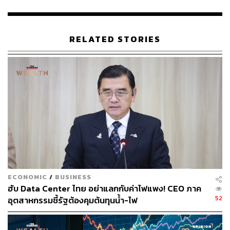
วิชาชีพจากไต้หวัน และก้าวขึ้นเป็นกำลังสำคัญของ
อุตสาหกรรมในอนาคต
RELATED STORIES
3.เชื่อมโยงอุตสาหกรรมที่สำคัญ เพื่อยกระดับ
ประสิทธิภาพการจับคู่แรงงาน
สำนักงานฯ ให้การสนับสนุนการเชื่อมโยงระหว่าง
อุตสาหกรรมแผงวงจรพิมพ์ (PCB) กับนิคมอุตสาหกรรมใน
ประเทศไทย เพื่อเพิ่มโอกาสให้บุคลากรไทยที่มีศักยภาพเข้าสู่
ตลาดแรงงานและได้รับการจ้างงานได้ทันทีหลังสำเร็จการ
ศึกษา
สำหรับในด้านเศรษฐกิจการค้า จากข้อมูลของกระทรวง
ECONOMIC
/
BUSINESS
เศรษฐกิจไต้หวันและสำนักงานคณะกรรมการส่งเสริมการ
ฮับ Data Center ไทย อย่าแลกกับค่าไฟแพง! CEO ภาค
ลงทุน (BOI) ของไทย ระบุว่า ไต้หวันเป็นคู่ค้าอันดับ 4 และ
52
อุตสาหกรรมชี้รัฐต้องคุมต้นทุนน้ำ-ไฟ
เป็นแหล่งเงินลงทุนจากต่างประเทศอันดับ 6 ของไทย โดยใน
ปี 2025 มีโครงการลงทุนของไต้หวันในไทยจำนวน 131
โครงการ มูลค่ารวม 27,350 ล้านบาท ซึ่งส่วนใหญ่อยู่ใน