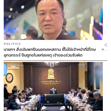
POLITICS
นายกฯ สั่งเข้มพกปืนนอกเคหสถาน ชี้ไม่ใช่เจ้าหน้าที่มีโทษ
...
อุกฉกรรจ์ ปืนถูกขโมยก่อเหตุ เจ้าของร่วมรับผิด