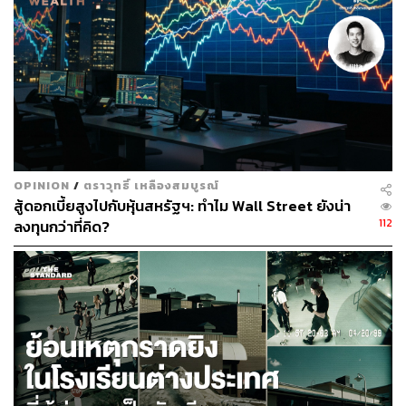
อุตสาหกรรมอิเล็กทรอนิกส์ เทคโนโลยีสารสนเทศและการ
สื่อสาร รวมถึงอุตสาหกรรมแผงวงจรพิมพ์ (PCB)
ด้านการศึกษา ในปี 2025 มีนักศึกษาไทยไปศึกษาต่อที่ไต้หวัน
กว่า 2,000 คน เพิ่มขึ้น 5% จากปี 2024 และมีแนวโน้มเติบโต
อย่างต่อเนื่อง สะท้อนถึงคุณภาพของระบบการศึกษาของ
ไต้หวันและโอกาสด้านการฝึกงาน ซึ่งเป็นปัจจัยสำคัญในการ
เสริมสร้างขีดความสามารถในการแข่งขันของเยาวชนไทย
OPINION
/
ตราวุทธิ์ เหลืองสมบูรณ์
สู้ดอกเบี้ยสูงไปกับหุ้นสหรัฐฯ: ทำไม Wall Street ยังน่า
ปีเตอร์ หลัน ผู้อำนวยการใหญ่ สำนักงานเศรษฐกิจและ
112
ลงทุนกว่าที่คิด?
วัฒนธรรมไทเป ประจำประเทศไทย กล่าวว่า ความร่วมมือ
ระหว่างไต้หวัน-ไทยได้พัฒนาจากภาคการผลิตแบบดั้งเดิมไป
สู่ AI และ Smart technology โดยไต้หวันไม่ได้มุ่งเน้นเพียง
การค้าและการลงทุนในประเทศไทย แต่ยังให้ความสำคัญกับ
การ “พัฒนาบุคลากรในประเทศ” ให้กับประเทศไทย ผ่าน
“แพลตฟอร์มบริการบุคลากรด้านเทคโนโลยี ไต้หวัน-ไทย” ซึ่ง
เป็นบริการแบบครบวงจร