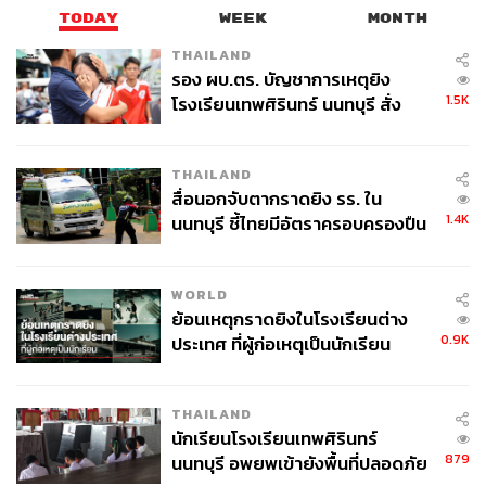
TODAY
WEEK
MONTH
THAILAND
รอง ผบ.ตร. บัญชาการเหตุยิง
1.5K
โรงเรียนเทพศิรินทร์ นนทบุรี สั่ง
ค้นหา 2 รอบยืนยันไร้คนติดค้าง พบ
ศพปู่-ย่าที่บ้านพักผู้ก่อเหตุ
THAILAND
สื่อนอกจับตากราดยิง รร. ใน
1.4K
นนทบุรี ชี้ไทยมีอัตราครอบครองปืน
สูงในระดับต้นของภูมิภาค
WORLD
ย้อนเหตุกราดยิงในโรงเรียนต่าง
0.9K
ประเทศ ที่ผู้ก่อเหตุเป็นนักเรียน
ภาพ:
สำนักงานเศรษฐกิจและวัฒนธรรมไทเป ประจำ
ประเทศไทย
THAILAND
อ้างอิง:
สำนักงานเศรษฐกิจและวัฒนธรรมไทเป ประจำ
นักเรียนโรงเรียนเทพศิรินทร์
ประเทศไทย
879
นนทบุรี อพยพเข้ายังพื้นที่ปลอดภัย