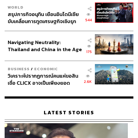
WORLD
สรุปภารกิจอนุทิน เยือนอินโดนีเซีย
544
ขับเคลื่อนการทูตเศรษฐกิจเชิงรุก
ประกาศหุ้นส่วนยุทธศาสตร์ไทย –
อินโดนีเซีย
Navigating Neutrality:
Thailand and China in the Age
175
of a New Global Order
BUSINESS
/
ECONOMIC
วิเคราะห์ปรากฏการณ์คนแห่ขอสิน
2.6K
เชื่อ CLICX อาจเป็นเพียงยอด
ภูเขาน้ำแข็ง ของปัญหาหนี้ครัว
เรือนไทยที่ถูกซุกไว้
LATEST STORIES