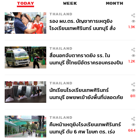
TODAY
WEEK
MONTH
THAILAND
รอง ผบ.ตร. บัญชาการเหตุยิง
1.3K
โรงเรียนเทพศิรินทร์ นนทบุรี สั่ง
ค้นหา 2 รอบยืนยันไร้คนติดค้าง พบ
ศพปู่-ย่าที่บ้านพักผู้ก่อเหตุ
THAILAND
สื่อนอกจับตากราดยิง รร. ใน
1.2K
นนทบุรี ชี้ไทยมีอัตราครอบครองปืน
สูงในระดับต้นของภูมิภาค
THAILAND
นักเรียนโรงเรียนเทพศิรินทร์
811
นนทบุรี อพยพเข้ายังพื้นที่ปลอดภัย
ชั่วคราว หลังเหตุใช้อาวุธปืนภายใน
โรงเรียนคลี่คลาย
THAILAND
คืบหน้าเหตุยิงโรงเรียนเทพศิรินทร์
664
นนทบุรี ดับ 6 ศพ โฆษก ตร. เร่ง
สอบปมขโมยปืนปู่ก่อเหตุ