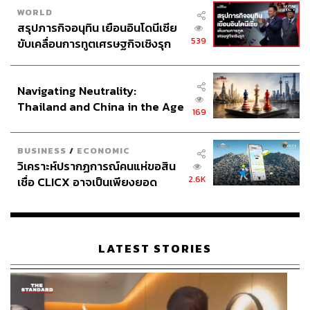
WORLD
สรุปภารกิจอนุทิน เยือนอินโดนีเซีย
539
ขับเคลื่อนการทูตเศรษฐกิจเชิงรุก
ประกาศหุ้นส่วนยุทธศาสตร์ไทย –
อินโดนีเซีย
Navigating Neutrality:
Thailand and China in the Age
169
of a New Global Order
BUSINESS
/
ECONOMIC
วิเคราะห์ปรากฏการณ์คนแห่ขอสิน
2.6K
เชื่อ CLICX อาจเป็นเพียงยอด
ภูเขาน้ำแข็ง ของปัญหาหนี้ครัว
เรือนไทยที่ถูกซุกไว้
LATEST STORIES