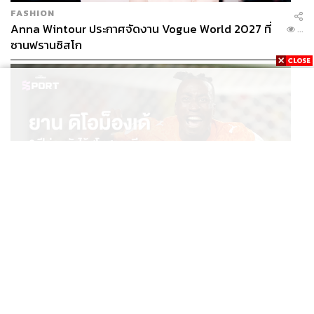
FASHION
Anna Wintour ประกาศจัดงาน Vogue World 2027 ที่
...
ซานฟรานซิสโก
SPORT
ยาน ดิโอม็องเด้ 2 ปีก่อนยังไร้สโมสรอาชีพ สู่นักเตะค่าตัว
...
125 ล้านยูโร กับคำสัญญาถึงน้องสาวผู้ล่วงลับ