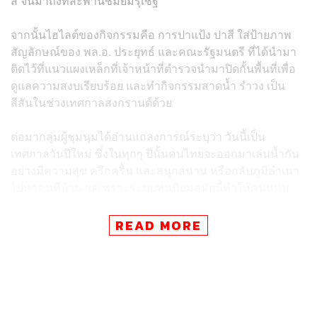
สี จนมาถึงที่สะพานชมัยมรุเชฐ
จากนั้นไฮไลต์ของกิจกรรมคือ การปาแป้ง ปาสี ใส่ป้ายภาพ
สัญลักษณ์ของ พล.อ. ประยุทธ์ และคณะรัฐมนตรี ที่ได้นำมา
ติดไว้ที่แนวแผงเหล็กที่เจ้าหน้าที่ตำรวจนำมาปิดกั้นพื้นที่เพื่อ
ดูแลความสงบเรียบร้อย และทำกิจกรรมสาดน้ำ รำวง เป็น
สีสันในช่วงเทศกาลสงกรานต์ด้วย
ต่อมากลุ่มผู้ชุมนุมได้อ่านแถลงการณ์ระบุว่า วันนี้เป็น
เทศกาลวันปีใหม่ ซึ่งในทุกๆ ปีนั้นคนไทยจะออกมาเล่นน้ำกัน
อย่างมีความสุข ครึกครื้น และสนุกสนาน หรือกลับภูมิลำเนา
ไปหาคนที่บ้าน แต่เพราะระบบทุนนิยมสมัยนี้ทำให้คนหนุ่ม
สาวต้องตั้งหน้าตั้งตาหาเงินและจากบ้านมาหางานทำ
เทศกาลสงกรานต์จึงเป็นวันเฉลิมฉลองที่ประชาชนทุกคนจะ
READ MORE
ได้มีเวลาหาความสุขให้กับตัวเอง แต่จากสถานการณ์การ
ระบาดของโควิด-19 ที่รัฐบาลประยุทธ์ไม่สามารถควบคุม
และให้วัคซีนแก่ประชาชนได้ ทำให้ประเทศเสียโอกาสทาง
เศรษฐกิจและช่วงเวลาที่มีค่าของประชาชน แถมยังใช้เป็นข้อ
อ้างในการห้ามชุมนุมของประชาชนที่ออกมาเรียกร้องความ