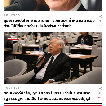
POLITICS
สุริยะแจงปมโยกย้ายข้าราชการเกษตรฯ ย้ำพิจารณารอบ
88
ด้าน ไม่มีซื้อขายตำแหน่ง ปัดล้างบางขั้วเก่า
POLITICS
ย้อนมติคดีสำคัญ อุดม สิทธิวิรัชธรรม ว่าที่ประธานศาล
340
รัฐธรรมนูญ เคยเป็น 1 เสียง วินิจฉัยข้อเรียกร้องปฏิรูป
สถาบันฯ ไม่เข้าข่ายล้มล้าง