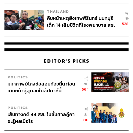
THAILAND
คืบหน้าเหตุยิงเทพศิรินทร์ นนทบุรี
528
เด็ก 14 เสียชีวิตที่โรงพยาบาล สธ.
ยืนยันครูเสียชีวิต 5 ราย เจ็บ 22
ราย
EDITOR'S PICKS
POLITICS
มหากาพย์โกงข้อสอบท้องถิ่น ก่อน
564
เดินหน้าสู่จุดจบในสัปดาห์นี้
POLITICS
เส้นทางคดี 44 สส. ในชั้นศาลฎีกา
198
จะรู้ผลเมื่อไร