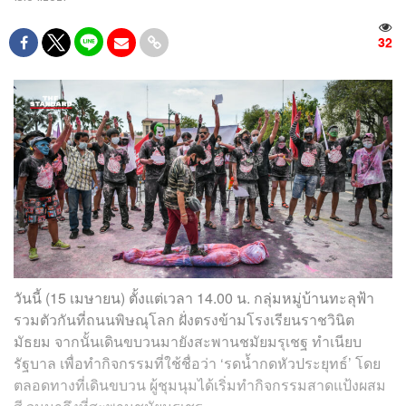
32
วันนี้ (15 เมษายน) ตั้งแต่เวลา 14.00 น. กลุ่มหมู่บ้านทะลุฟ้า
รวมตัวกันที่ถนนพิษณุโลก ฝั่งตรงข้ามโรงเรียนราชวินิต
มัธยม จากนั้นเดินขบวนมายังสะพานชมัยมรุเชฐ ทำเนียบ
รัฐบาล เพื่อทำกิจกรรมที่ใช้ชื่อว่า ‘รดน้ำกดหัวประยุทธ์’ โดย
ตลอดทางที่เดินขบวน ผู้ชุมนุมได้เริ่มทำกิจกรรมสาดแป้งผสม