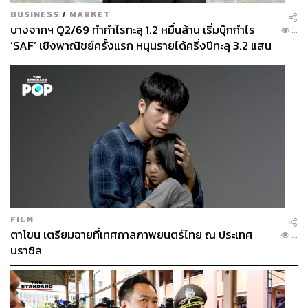
BUSINESS
/
MARKET
บางจากฯ Q2/69 ทำกำไรทะลุ 1.2 หมื่นล้าน เริ่มบุ๊กกำไร
32
...
‘SAF’ เชิงพาณิชย์ครั้งแรก หนุนรายได้ครึ่งปีทะลุ 3.2 แสน
ล้าน
ABOUT THE AUTHOR
THE STANDARD TEAM
กองบรรณาธิการ THE STANDARD
ABOUT THE PHOTOGRAPHER
ชาติกล้า สำเนียงแจ่ม
ช่างภาพข่าว ประจำสำนักข่าว THE
STANDARD
FILM
ตาโขน เตรียมฉายที่เทศกาลภาพยนตร์ไทย ณ ประเทศ
...
บราซิล