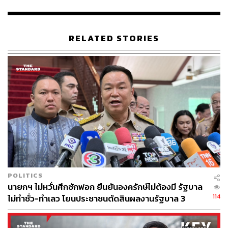
RELATED STORIES
POLITICS
นายกฯ ไม่หวั่นศึกซักฟอก ยืนยันองครักษ์ไม่ต้องมี รัฐบาล
114
ไม่ทำชั่ว-ทำเลว โยนประชาชนตัดสินผลงานรัฐบาล 3
เดือน