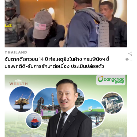
THAILAND
จับตาคดีเยาวชน 14 ปี ก่อเหตุยิงในห้าง กรมพินิจฯ ชี้
...
ประพฤติดี-รับการรักษาต่อเนื่อง ประเมินปล่อยตัว
TAGS:
การเมือง
ประยุทธ์ จันทร์โอชา
การทำกิจกรรมการเมือง
นักกิจกรรมทางการเมือง
เชื้อไวรัสโคโรนา
COVID-19
โควิด-19
หมู่บ้านทะลุฟ้า