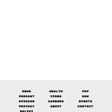
News
Wealth
Pop
Podcast
Video
Now
Opinion
Careers
Events
Privacy
About
Contact
Policy