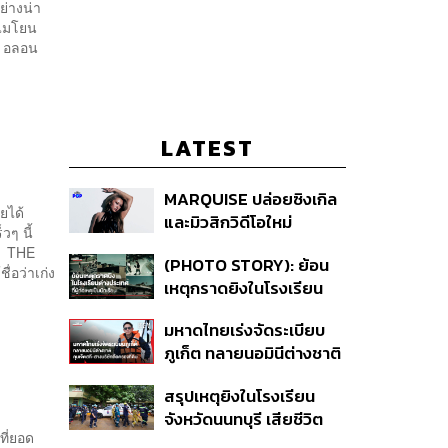
ย่างน่า
ำไมโยน
ี อลอน
LATEST
MARQUISE ปล่อยซิงเกิล
ยได้
และมิวสิกวิดีโอใหม่
ๆ นี้
IRONIC ที่เสียดสีความ
21 THE
(PHOTO STORY): ย้อน
สัมพันธ์สุด Toxic
่อว่าเก่ง
เหตุกราดยิงในโรงเรียน
ต่างประเทศ ที่ผู้ก่อเหตุเป็น
มหาดไทยเร่งจัดระเบียบ
นักเรียน
ภูเก็ต ทลายนอมินีต่างชาติ
คุมเจ็ตสกี สางบริษัทฮุบ
สรุปเหตุยิงในโรงเรียน
ที่ดิน เคลียร์ใบอนุญาต
จังหวัดนนทบุรี เสียชีวิต
โรงแรมค้าง 7 ปี
ที่ยอด
รวม 8 ราย โฆษก ตร. เผย