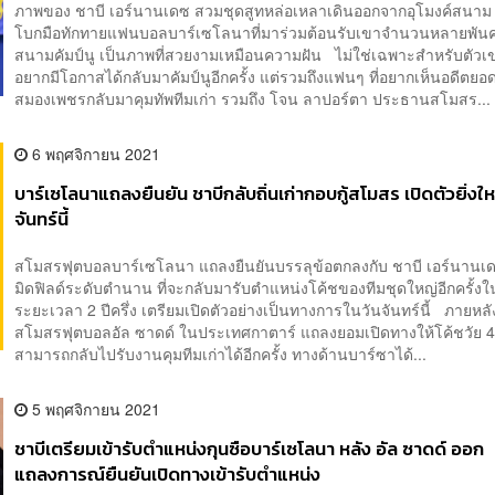
ภาพของ ชาบี เอร์นานเดซ สวมชุดสูทหล่อเหลาเดินออกจากอุโมงค์สนาม
โบกมือทักทายแฟนบอลบาร์เซโลนาที่มาร่วมต้อนรับเขาจำนวนหลายพั
สนามคัมป์นู เป็นภาพที่สวยงามเหมือนความฝัน ไม่ใช่เฉพาะสำหรับตัวเข
อยากมีโอกาสได้กลับมาคัมป์นูอีกครั้ง แต่รวมถึงแฟนๆ ที่อยากเห็นอดีตยอด
สมองเพชรกลับมาคุมทัพทีมเก่า รวมถึง โจน ลาปอร์ตา ประธานสโมสร...
6 พฤศจิกายน 2021
บาร์เซโลนาแถลงยืนยัน ชาบีกลับถิ่นเก่ากอบกู้สโมสร เปิดตัวยิ่งใ
จันทร์นี้
สโมสรฟุตบอลบาร์เซโลนา แถลงยืนยันบรรลุข้อตกลงกับ ชาบี เอร์นานเด
มิดฟิลด์ระดับตำนาน ที่จะกลับมารับตำแหน่งโค้ชของทีมชุดใหญ่อีกครั้ง
ระยะเวลา 2 ปีครึ่ง เตรียมเปิดตัวอย่างเป็นทางการในวันจันทร์นี้ ภายหลัง
สโมสรฟุตบอลอัล ซาดด์ ในประเทศกาตาร์ แถลงยอมเปิดทางให้โค้ชวัย 4
สามารถกลับไปรับงานคุมทีมเก่าได้อีกครั้ง ทางด้านบาร์ซาได้...
5 พฤศจิกายน 2021
ชาบีเตรียมเข้ารับตำแหน่งกุนซือบาร์เซโลนา หลัง อัล ซาดด์ ออก
แถลงการณ์ยืนยันเปิดทางเข้ารับตำแหน่ง