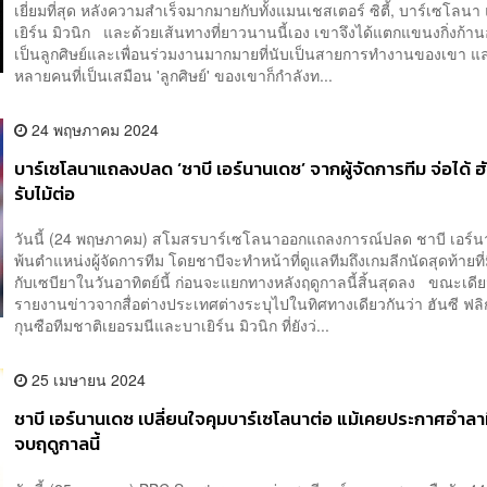
เยี่ยมที่สุด หลังความสำเร็จมากมายกับทั้งแมนเชสเตอร์ ซิตี้, บาร์เซโลน
เยิร์น มิวนิก และด้วยเส้นทางที่ยาวนานนี้เอง เขาจึงได้แตกแขนงกิ่งก้า
เป็นลูกศิษย์และเพื่อนร่วมงานมากมายที่นับเป็นสายการทำงานของเขา แ
หลายคนที่เป็นเสมือน 'ลูกศิษย์' ของเขาก็กำลังท...
24 พฤษภาคม 2024
บาร์เซโลนาแถลงปลด ‘ชาบี เอร์นานเดซ’ จากผู้จัดการทีม จ่อได้ ฮั
รับไม้ต่อ
วันนี้ (24 พฤษภาคม) สโมสรบาร์เซโลนาออกแถลงการณ์ปลด ชาบี เอร์
พ้นตำแหน่งผู้จัดการทีม โดยชาบีจะทำหน้าที่ดูแลทีมถึงเกมลีกนัดสุดท้ายที่
กับเซบียาในวันอาทิตย์นี้ ก่อนจะแยกทางหลังฤดูกาลนี้สิ้นสุดลง ขณะเดี
รายงานข่าวจากสื่อต่างประเทศต่างระบุไปในทิศทางเดียวกันว่า ฮันซี ฟลิ
กุนซือทีมชาติเยอรมนีและบาเยิร์น มิวนิก ที่ยังว่...
25 เมษายน 2024
ชาบี เอร์นานเดซ เปลี่ยนใจคุมบาร์เซโลนาต่อ แม้เคยประกาศอำลา
จบฤดูกาลนี้