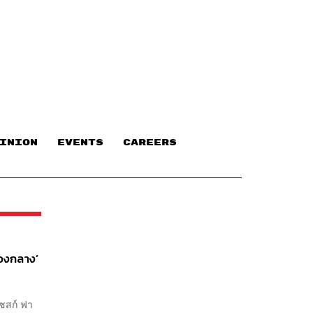
INION
EVENTS
CAREERS
กองกลาง’
เซสก์ ฟา