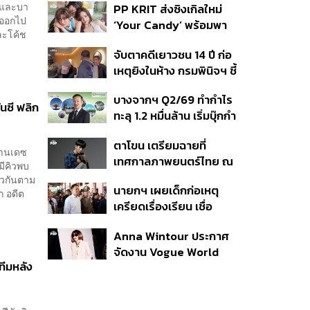
า และบา
PP KRIT ส่งซิงเกิลใหม่
ปมค้นประวัติคดีกราดยิงที่
นออกไป
‘Your Candy’ พร้อมพา
สหรัฐฯ
ละโค้ช
ต้าเหนิง และ ณิชา ร่วมมิว
จับตาคดีเยาวชน 14 ปี ก่อ
สิกวิดีโอ
เหตุยิงในห้าง กรมพินิจฯ ชี้
ประพฤติดี-รับการรักษาต่อ
บางจากฯ Q2/69 ทำกำไร
เนื่อง ประเมินปล่อยตัว
นซี ฟลิก
ทะลุ 1.2 หมื่นล้าน เริ่มบุ๊กกำ
ไร ‘SAF’ เชิงพาณิชย์ครั้ง
ตาโขน เตรียมฉายที่
แรก หนุนรายได้ครึ่งปีทะลุ
นานเดซ
เทศกาลภาพยนตร์ไทย ณ
3.2 แสนล้าน
มีคิวพบ
ประเทศบราซิล
ยวกันตาม
นายกฯ เผยเด็กก่อเหตุ
ก อดีต
เครียดเรื่องเรียน เชื่อ
เตรียมการเป็นขั้นตอน ชี้มี
Anna Wintour ประกาศ
กระสุนอีกกว่า 30 นัด หาก
จัดงาน Vogue World
ไม่จบชีวิตตัวเองอาจสูญ
ทีมหลัง
2027 ที่ซานฟรานซิสโก
เสียเพิ่ม