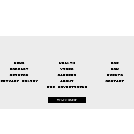
News
Wealth
Pop
Podcast
Video
Now
Opinion
Careers
Events
Privacy Policy
About
Contact
FOR ADVERTISING
MEMBERSHIP
© 2017-
2026
The Standard. All rights reserved.