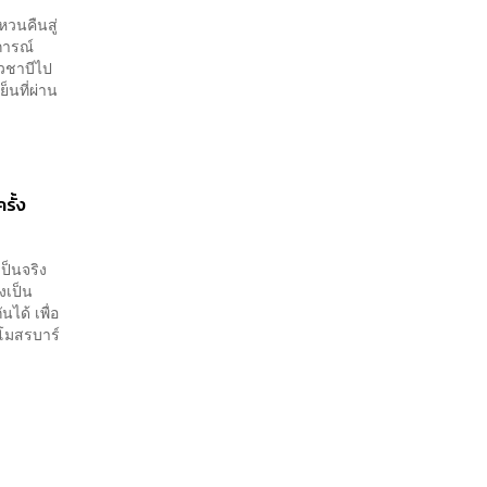
หวนคืนสู่
การณ์
ัวชาบีไป
ย็นที่ผ่าน
รั้ง
ป็นจริง
งเป็น
ได้ เพื่อ
สโมสรบาร์