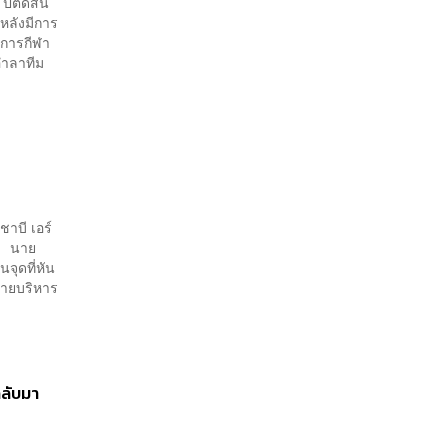
ปีตัดสิน
หลังมีการ
ยการกีฬา
อำลาทีม
ชาบี เอร์
ี้ นาย
จุดที่หัน
่ายบริหาร
กลับมา