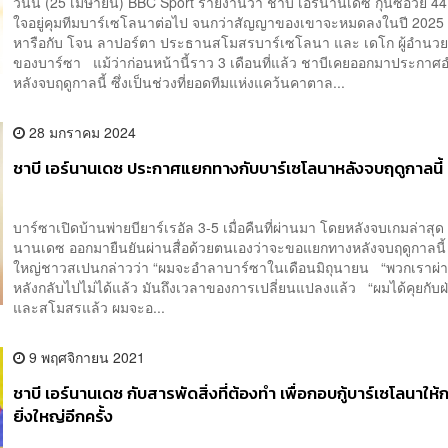
วันนี้ (25 เมษายน) BBC Sport รายงานว่า ชาบี เอร์นานเดซ กุนซือวัย 44 
ใจอยู่คุมทีมบาร์เซโลนาต่อไป จนกว่าสัญญาของเขาจะหมดลงในปี 2025 
หารือกับ โจน ลาปอร์ตา ประธานสโมสรบาร์เซโลนา และ เดโก ผู้อำนว
ของบาร์ซา แม้ว่าก่อนหน้านี้ราว 3 เดือนที่แล้ว ชาบีเคยออกมาประกาศ
หลังจบฤดูกาลนี้ ซึ่งเป็นช่วงที่ยอดทีมแห่งแคว้นคาตาล...
28 มกราคม 2024
ชาบี เอร์นานเดซ ประกาศแยกทางกับบาร์เซโลนาหลังจบฤดูกาลนี้
บาร์ซาเปิดบ้านพ่ายบียาร์เรอัล 3-5 เมื่อคืนที่ผ่านมา โดยหลังจบเกมล่าสุด 
นานเดซ ออกมายืนยันผ่านสื่อด้วยตนเองว่าจะขอแยกทางหลังจบฤดูกาลน
ใหญ่ชาวสเปนกล่าวว่า “ผมจะอำลาบาร์ซาในเดือนมิถุนายน “พวกเราผ่าน
หลังกลับไปไม่ได้แล้ว มันถึงเวลาของการเปลี่ยนแปลงแล้ว “ผมได้คุยกับฝ
และสโมสรแล้ว ผมจะอ...
9 พฤศจิกายน 2021
ชาบี เอร์นานเดซ กับสารพัดสิ่งที่ต้องทำ เพื่อกอบกู้บาร์เซโลนาให้
ยิ่งใหญ่อีกครั้ง