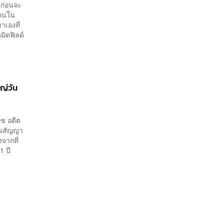
 ก่อนจะ
นคนใน
าเองที่
มิดฟิลด์
หญ่วัน
ซ อดีต
ในสัญญา
จากที่
1 ปี