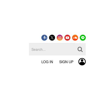
LOG IN
SIGN UP