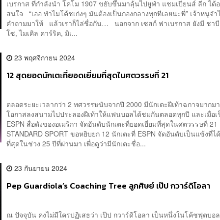
เบรกาส ที่กำลังนำ โคโม 1907 ขยับขึ้นมาลุ้นไปยูฟ่า แชมเปียนส์ ลีก ได้อ
สนใจ “เออ ทำไมโค้ชเก่งๆ มันต้องเป็นกองกลางทุกทีเลยนะพี่” เจ้าหนูจ
คำถามมาให้ แล้วเราก็ไล่ชื่อกัน… นอกจาก เซสก์ ฟาเบรกาส ยังมี ชาบ
โซ, ไมเคิล คาร์ริค, มิเ...
23 พฤศจิกายน 2024
12 สุดยอดนักเตะที่ยอดเยี่ยมที่สุดในศตวรรษที่ 21
ตลอดระยะเวลากว่า 2 ทศวรรษนับจากปี 2000 มีนักเตะฝีเท้าฉกาจมากมา
โอกาสลงสนามไปประลองฝีเท้าให้แฟนบอลได้ชมกันตลอดทุกปี และเมื่อเร็ว
ESPN สื่อดังของอเมริกา จัดอันดับนักเตะที่ยอดเยี่ยมที่สุดในศตวรรษที่ 
STANDARD SPORT ขอหยิบยก 12 นักเตะที่ ESPN จัดอันดับเป็นแข้งที่ได้ชื
ที่สุดในช่วง 25 ปีที่ผ่านมา เพื่อดูว่ามีนักเตะชื่อ...
23 กันยายน 2024
Pep Guardiola’s Coaching Tree ลูกศิษย์ เป๊ป กวาร์ดิโอลา
ณ ปัจจุบัน คงไม่มีใครปฏิเสธว่า เป๊ป กวาร์ดิโอลา เป็นหนึ่งในโค้ชฟุตบอล