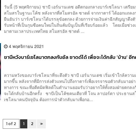
วันนี้ (5 พฤศจิกายน) ชาบี เอร์นานเดซ อดีตกองกลางบาร์เซโลนา เตรียม
สโมสรในฐานะโค้ช หลังจากที่สโมสรอัล ซาดด์ จากกาตาร์ ได้ออกแถลง
ยืนยันว่า บาร์เซโลนาได้บรรลุข้อตกลง ด้วยการจ่ายเงินค่าฉีกสัญญาดึงต
รับหน้าที่เป็นกุนซือคนใหม่ในถิ่นคัมป์นูเป็นที่เรียบร้อยแล้ว โดยเมื่อช่วงเ
มาตามเวลาประเทศไทย สโมสรอัล ซาดด์ ...
4 พฤศจิกายน 2021
ชาบีหวังบาร์เซโลนาตกลงกับอัล ซาดด์ได้ เพื่อจะได้กลับ ‘บ้าน’ อีกค
ความหวังของบาร์เซโลนาที่จะดึงตัว ชาบี เอร์นานเดซ เริ่มเข้าใกล้ความเ
มากขึ้น หลังจากที่มีการส่งตัวแทนไปถึงกาตาร์เพื่อเจรจาขอตัวกลับมาอย่า
ทางการ ขณะที่อดีตมิดฟิลด์ในตำนานยอมรับว่าอยากให้ทั้งสองฝ่ายตกลงกัน
จะได้กลับบ้านอีกครั้ง ชาบีเป็นโค้ชคนเดียวที่ โจน ลาปอร์ตา ประธาน
เซโลนาคนปัจจุบัน ต้องการนำตัวกลับมาเพื่อกอ...
1 of 2
1
2
»