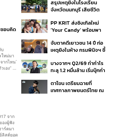
สรุปเหตุยิงในโรงเรียน
ที่ดิน เคลียร์ใบอนุญาต
จังหวัดนนทบุรี เสียชีวิต
โรงแรมค้าง 7 ปี
รวม 8 ราย โฆษก ตร. เผย
PP KRIT ส่งซิงเกิลใหม่
ปมค้นประวัติคดีกราดยิงที่
ะชอบคิด
‘Your Candy’ พร้อมพา
สหรัฐฯ
ต้าเหนิง และ ณิชา ร่วมมิว
จับตาคดีเยาวชน 14 ปี ก่อ
สิกวิดีโอ
กับ
เหตุยิงในห้าง กรมพินิจฯ ชี้
ิลใหม่มา
ประพฤติดี-รับการรักษาต่อ
มาจากไหน’
บางจากฯ Q2/69 ทำกำไร
เนื่อง ประเมินปล่อยตัว
วเอง” ...
ทะลุ 1.2 หมื่นล้าน เริ่มบุ๊กกำ
ไร ‘SAF’ เชิงพาณิชย์ครั้ง
ตาโขน เตรียมฉายที่
แรก หนุนรายได้ครึ่งปีทะลุ
เทศกาลภาพยนตร์ไทย ณ
3.2 แสนล้าน
ประเทศบราซิล
2017 จาก
องผู้ฟัง
ชาร์ตมา
์ลิสต์ยอด