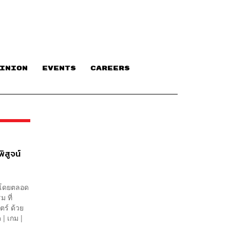
INION
EVENTS
CAREERS
พิสูจน์
าโดยตลอด
 ที่
ร์ ด้วย
 | เกม |