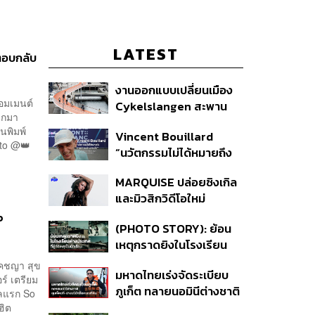
LATEST
ตอบกลับ
งานออกแบบเปลี่ยนเมือง
อมเมนต์
Cykelslangen สะพาน
นักมา
จักรยานลอยฟ้าใน
คนพิมพ์
Vincent Bouillard
โคเปนเฮเกน ทางสัญจร
 to @👑
“นวัตกรรมไม่ได้หมายถึง
ของเมืองที่น่าอยู่
การคิดของใหม่เสมอไป”
MARQUISE ปล่อยซิงเกิล
และมิวสิกวิดีโอใหม่
IRONIC ที่เสียดสีความ
P
(PHOTO STORY): ย้อน
สัมพันธ์สุด Toxic
เหตุกราดยิงในโรงเรียน
ต่างประเทศ ที่ผู้ก่อเหตุเป็น
ัคชญา สุข
มหาดไทยเร่งจัดระเบียบ
นักเรียน
ร์ เตรียม
ภูเก็ต ทลายนอมินีต่างชาติ
กิลแรก So
คุมเจ็ตสกี สางบริษัทฮุบ
ฮิต