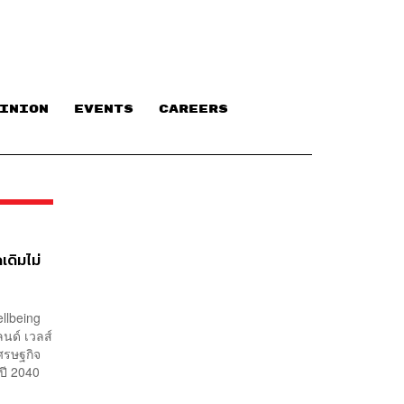
INION
EVENTS
CAREERS
เดิมไม่
llbeing
นด์ เวลส์
เศรษฐกิจ
ในปี 2040