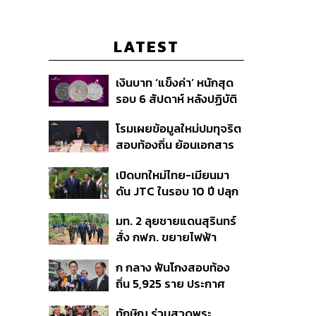
LATEST
เงินบาท ‘แข็งค่า’ หนักสุด
รอบ 6 สัปดาห์ หลังปฏิบัติ
การแทรกแซงเยนของ
โรมเผยข้อมูลใหม่ปมทุจริต
สหรัฐฯ-ญี่ปุ่น Standard
สอบท้องถิ่น ย้อนเอกสาร
Chartered เปิดเป้าสิ้นปีนี้
ประชุมปี 2567 พบชื่อ
จ่อแข็งต่อแตะ 32.50 บาท
เปิดบทใหม่ไทย-เมียนมา
อนุทิน จ่อสอบต่อเอี่ยว
ต่อดอลลาร์
ดัน JTC ในรอบ 10 ปี ปลุก
ตัดตอน ม.บูรพา หรือไม่
‘เส้นเลือดใหญ่’ ค้า
มท. 2 ลุยชายแดนสุรินทร์
ชายแดน ท่าเรือน้ำลึก
สั่ง กฟภ. ขยายไฟฟ้า
ทวาย
‘ปราสาทตาควาย–เนิน
ก กลาง ฟันโกงสอบท้อง
350’ เสริมความมั่นคง
ถิ่น 5,925 ราย ประกาศ
ชายแดน
บัญชีใหม่ 7 ส.ค. ส่วน 97
ทักษิณ ร่วมสวดพระ