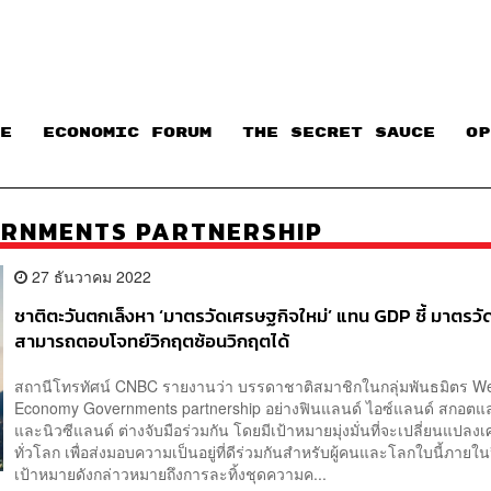
E
ECONOMIC FORUM
THE SECRET SAUCE​
OP
RNMENTS PARTNERSHIP
27 ธันวาคม 2022
ชาติตะวันตกเล็งหา ‘มาตรวัดเศรษฐกิจใหม่’ แทน GDP ชี้ มาตรวัด
สามารถตอบโจทย์วิกฤตซ้อนวิกฤตได้
สถานีโทรทัศน์ CNBC รายงานว่า บรรดาชาติสมาชิกในกลุ่มพันธมิตร We
Economy Governments partnership อย่างฟินแลนด์ ไอซ์แลนด์ สกอตแล
และนิวซีแลนด์ ต่างจับมือร่วมกัน โดยมีเป้าหมายมุ่งมั่นที่จะเปลี่ยนแปลง
ทั่วโลก เพื่อส่งมอบความเป็นอยู่ที่ดีร่วมกันสำหรับผู้คนและโลกใบนี้ภาย
เป้าหมายดังกล่าวหมายถึงการละทิ้งชุดความค...