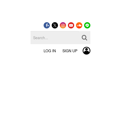
LOG IN
SIGN UP