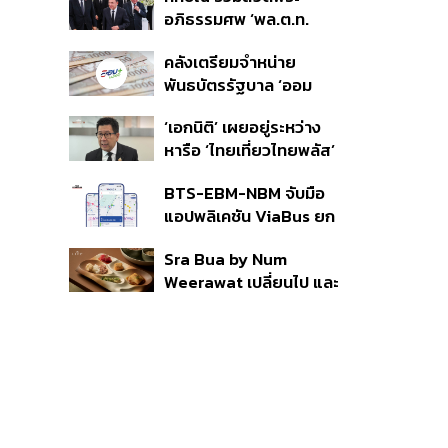
ราย รอ ป.ป.ช. ขีดเส้นแล้ว
อภิธรรมศพ ‘พล.ต.ท.
เสร็จ 31 ส.ค.
ผ่อน’ บิดา ‘พักตร์พิไล ทวี
คลังเตรียมจำหน่าย
สิน’ สิริอายุ 103 ปี แกนนำ
พันธบัตรรัฐบาล ‘ออม
เพื่อไทย-บุคคลหลาก
พลัส’ รอบถัดไป เร็วสุด 4
วงการร่วมอาลัย
‘เอกนิติ’ เผยอยู่ระหว่าง
ก.ย.นี้ อาจเพิ่มสัดส่วนการ
หารือ ‘ไทยเที่ยวไทยพลัส’
ขายแบบ Small Lot First
มีสิทธิใช้งบจากเงินกู้ 4
มากขึ้น
BTS-EBM-NBM จับมือ
แสนล้าน มั่นใจงบต่อ ‘ไทย
แอปพลิเคชัน ViaBus ยก
ช่วยไทย พลัส’ เฟส 2 มี
ระดับการติดตามตำแหน่ง
เพียงพอ
Sra Bua by Num
รถไฟฟ้า 3 สายแบบเรียล
Weerawat เปลี่ยนไป และ
ไทม์
นี่คือเหตุผลที่เราควรกลับ
ไปอีกครั้ง