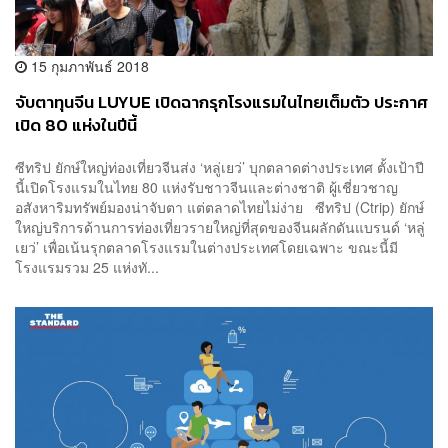
15 กุมภาพันธ์ 2018
จับตาทุนจีน LUYUE เปิดฉากรุกโรงแรมในไทยเต็มตัว ประกาศ
เปิด 80 แห่งในปีนี้
ซีทริป ยักษ์ใหญ่ท่องเที่ยวจีนส่ง ‘หลู่เยว่’ บุกตลาดต่างประเทศ ตั้งเป้าปี
นี้เปิดโรงแรมในไทย 80 แห่งรับชาวจีนและต่างชาติ ผู้เชี่ยวชาญ
อสังหาริมทรัพย์มองน่าจับตา แต่ตลาดไทยไม่ง่าย ซีทริป (Ctrip) ยักษ์
ใหญ่บริการด้านการท่องเที่ยวรายใหญ่ที่สุดของจีนผลักดันแบรนด์ ‘หลู่
เยว่’ เพื่อเน้นรุกตลาดโรงแรมในต่างประเทศโดยเฉพาะ ขณะนี้มี
โรงแรมรวม 25 แห่งทั...