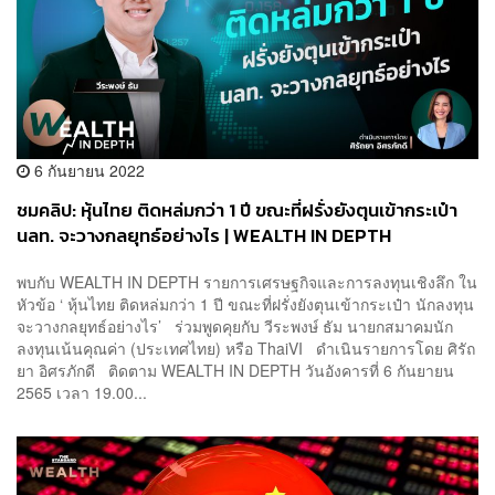
6 กันยายน 2022
ชมคลิป: หุ้นไทย ติดหล่มกว่า 1 ปี ขณะที่ฝรั่งยังตุนเข้ากระเป๋า
นลท. จะวางกลยุทธ์อย่างไร | WEALTH IN DEPTH
พบกับ WEALTH IN DEPTH รายการเศรษฐกิจและการลงทุนเชิงลึก ใน
หัวข้อ ‘ หุ้นไทย ติดหล่มกว่า 1 ปี ขณะที่ฝรั่งยังตุนเข้ากระเป๋า นักลงทุน
จะวางกลยุทธ์อย่างไร’ ร่วมพูดคุยกับ วีระพงษ์ ธัม นายกสมาคมนัก
ลงทุนเน้นคุณค่า (ประเทศไทย) หรือ ThaiVI ดำเนินรายการโดย ศิรัถ
ยา อิศรภักดี ติดตาม WEALTH IN DEPTH วันอังคารที่ 6 กันยายน
2565 เวลา 19.00...