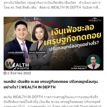
สถาบันวิจัยภัทร กลุ่มธุรกิจการเงินเกียรตินาคินภัทร ดำเนินรายการ
โดย ดร.วิทย์ สิทธิเวคิน ติดตาม WEALTH IN DEPTH วันอังคารที่...
2 สิงหาคม 2022
ชมคลิป: เงินเฟ้อ ชะลอ เศรษฐกิจถดถอย ปรับกลยุทธ์​ลงทุน
อย่างไร? | WEALTH IN DEPTH
พบกับ WEALTH IN DEPTH รายการเศรษฐกิจและการลงทุนเชิงลึก
บันทึกสัมภาษณ์ในหัวข้อ เงินเฟ้อ ชะลอ เศรษฐกิจถดถอย ปรับกลยุทธ์​
ลงทุนอย่างไร? ร่วมพูดคุยกับ ดร.กำพล อดิเรกสมบัติ Team Head of