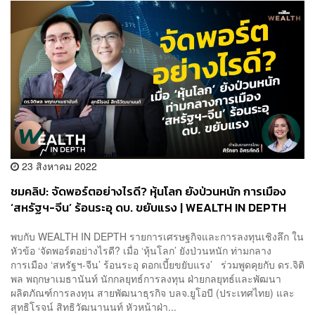
23 สิงหาคม 2022
ชมคลิป: จัดพอร์ตอย่างไรดี? หุ้นโลก ยังป่วนหนัก การเมือง
‘สหรัฐฯ-จีน’ ร้อนระอุ ดบ. ขยับแรง | WEALTH IN DEPTH
พบกับ WEALTH IN DEPTH รายการเศรษฐกิจและการลงทุนเชิงลึก ใน
หัวข้อ ‘จัดพอร์ตอย่างไรดี? เมื่อ ‘หุ้นโลก’ ยังป่วนหนัก ท่ามกลาง
การเมือง ‘สหรัฐฯ-จีน’ ร้อนระอุ ดอกเบี้ยขยับแรง’ ร่วมพูดคุยกับ ดร.จิติ
พล พฤกษาเมธานันท์ นักกลยุทธ์การลงทุน ฝ่ายกลยุทธ์และพัฒนา
ผลิตภัณฑ์การลงทุน สายพัฒนาธุรกิจ บลจ.ยูโอบี (ประเทศไทย) และ
สุทธิโรจน์ สิทธิวัฒนานนท์ หัวหน้าฝ่า...