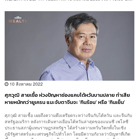
10 สิงหาคม 2022
ศุภวุฒิ สายเชื้อ ห่วงปัญหาช่องแคบไต้หวันบานปลาย ทำเสีย
หายหนักกว่ายูเครน แนะจับตาจีนจะ ‘กินร้อน’ หรือ ‘กินเย็น’
ศุภวุฒิ สายเชื้อ เผยถึงความตึงเครียดระหว่างจีนกับไต้หวัน และจีนกับ
สหรัฐอเมริกา หลังการเดินทางเยือนไต้หวันล่าสุดของแนนซี เพโลซี
ประธานสภาผู้แทนราษฎรสหรัฐฯ ได้สร้างความหวั่นวิตกทั้งในเชิง
ภูมิรัฐศาสตร์และเศรษฐกิจไปทั่วโลก โดยมีความกังวลว่าปัญหาที่เกิด