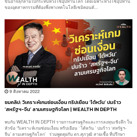
ขึ้นอาจลุกลามไปกระทบห่วงโซ่อุปทานโลก โดยเฉพาะห่วงโซ่อุปทาน
ของอุตสาหกรรมที่ต้องพึ่งพาเทคโนโลยีเซมิคอนดั...
9 สิงหาคม 2022
ชมคลิป: วิเคราะห์เกมซ่อนเงื่อน ทริปเยือน ‘ไต้หวัน’ ปมร้าว
‘สหรัฐฯ-จีน’ ลามเศรษฐกิจโลก | WEALTH IN DEPTH
พบกับ WEALTH IN DEPTH รายการเศรษฐกิจและการลงทุนเชิงลึก ใน
หัวข้อ ‘วิเคราะห์เกมซ่อนเงื่อน ทริปเยือน ‘ ไต้หวัน ’ ปมร้าว ‘สหรัฐฯ-
จีน’ ลามเศรษฐกิจโลก’ ร่วมพูดคุยกับ ดร.ศุภวุฒิ สายเชื้อ ที่ปรึกษา