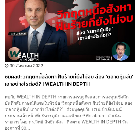
30 สิงหาคม 2022
ชมคลิป: วิกฤตหนี้อสังหา ฝันร้ายที่ยังไม่จบ ส่อง ‘ตลาดหุ้นจีน’
เอาอย่างไรต่อดี? | WEALTH IN DEPTH
พบกับ WEALTH IN DEPTH รายการเศรษฐกิจและการลงทุนเชิงลึก
บันทึกสัมภาษณ์พิเศษในหัวข้อ ‘วิกฤตหนี้อสังหา ฝันร้ายที่ยังไม่จบ ส่อง
‘ตลาดหุ้นจีน’ เอาอย่างไรต่อดี?’ ร่วมพูดคุยกับ เรเน่ บิวล์แมนน์
ประธานเจ้าหน้าที่บริหารภูมิภาคเอเชียแปซิฟิก abrdn ดำเนิน
รายการโดย ดร.วิทย์ สิทธิเวคิน ติดตาม WEALTH IN DEPTH วัน
อังคารที่ 30...