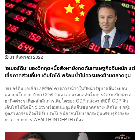
31 สิงหาคม 2022
‘อเบอร์ดีน’ มองวิกฤตหนี้อสังหายังกดดันเศรษฐกิจจีนหนัก แต่
เชื่อภาคส่วนอื่นๆ เติบโตได้ พร้อมย้ำไม่ควรมองข้ามตลาดทุน
เบอร์ 2 ของโลก
‘อเบอร์ดีน เอเชีย แปซิฟิค’ คาดการณ์ว่าในปีหน้ารัฐบาลจีนจะผ่อน
คลายนโยบาย Zero COVID และลดแรงกดดันในการจัดระเบียบภาค
ธุรกิจต่างๆ เพื่อผลักดันการเติบโตของ GDP หลังจากที่ปีนี้ GDP จีน
เติบโตไม่ถึงเป้า 5.5% พร้อมแนะลุยหุ้นจีนขนาดกลาง-เล็กใน 4 กลุ่ม
อุตสาหกรรมที่จะได้รับประโยชน์จากนโยบายกระตุ้นเศรษฐกิจระยะ
ยาว รายการ WEALTH IN DEPTH เมื่อว...