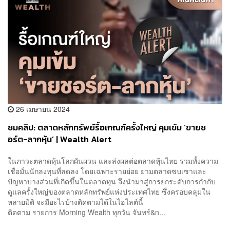
26 เมษายน 2024
ชมคลิป: ตลาดหลักทรัพย์รื้อเกณฑ์ครั้งใหญ่ คุมเข้ม ‘ขายช
อร์ต-ลากหุ้น’ | Wealth Alert
ในภาวะตลาดหุ้นโลกผันผวน และส่งผลต่อตลาดหุ้นไทย รวมทั้งความ
เชื่อมั่นนักลงทุนที่ลดลง โดยเฉพาะรายย่อย ยามตลาดซบเซาและ
ปัญหาบางส่วนที่เกิดขึ้นในตลาดทุน จึงนำมาสู่การยกระดับการกำกับ
ดูแลครั้งใหญ่ของตลาดหลักทรัพย์แห่งประเทศไทย ซึ่งครอบคลุมใน
หลายมิติ จะมีอะไรบ้างติดตามได้ในไฮไลต์นี้
ติดตาม รายการ Morning Wealth ทุกวัน จันทร์&n...