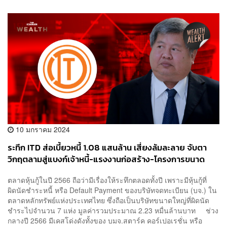
10 มกราคม 2024
ระทึก ITD ส่อเบี้ยวหนี้ 1.08 แสนล้าน เสี่ยงล้มละลาย จับตา
วิกฤตลามสู่แบงก์เจ้าหนี้-แรงงานก่อสร้าง-โครงการขนาด
ใหญ่รัฐบาล
ตลาดหุ้นกู้ในปี 2566 ถือว่ามีเรื่องให้ระทึกตลอดทั้งปี เพราะมีหุ้นกู้ที่
ผิดนัดชำระหนี้ หรือ Default Payment ของบริษัทจดทะเบียน (บจ.) ใน
ตลาดหลักทรัพย์แห่งประเทศไทย ซึ่งถือเป็นบริษัทขนาดใหญ่ที่ผิดนัด
ชำระไปจำนวน 7 แห่ง มูลค่ารวมประมาณ 2.23 หมื่นล้านบาท ช่วง
กลางปี 2566 มีเคสโด่งดังทั้งของ บมจ.สตาร์ค คอร์เปอเรชั่น หรือ