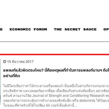
E
ECONOMIC FORUM
THE SECRET SAUCE​
OP
15 ธันวาคม 2017
แพลงก์แล้วผิดตรงไหน? นี่คือเหตุผลที่ทำไมการแพลงก์นานๆ ถึงไ
อย่างที่คิด
ไม่มีใครเถียงว่าท่าไม้กระดานหรือแพลงก์ เป็นหนึ่งในท่าบริหารแกนกลางลำ
ประสิทธิภาพ และปลอดภัยมากที่สุด เมื่อเทียบกับท่าเล่นท้องอื่นๆ อย่างซิต
ครันช์ ตามงานวิจัย Journal of Strength and Conditioning Research พบ
แพลงก์สามารถกระตุ้นการทำงานของซิกซ์แพ็ก หรือ abdominis ได้ร้อยเปอ
ในขณะที่ท่าครันช์ได้ไปเพียง 64 เปอร์เซ็นต์เท่านั้...