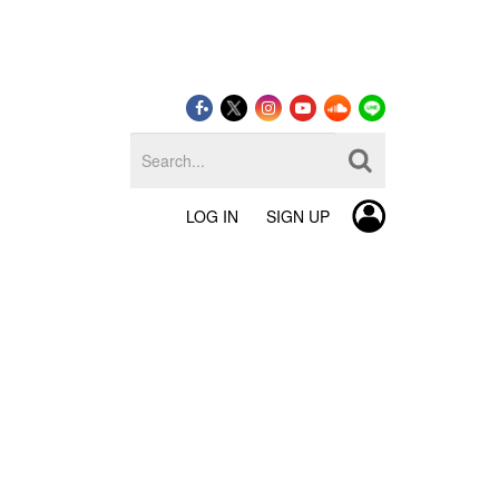
LOG IN
SIGN UP