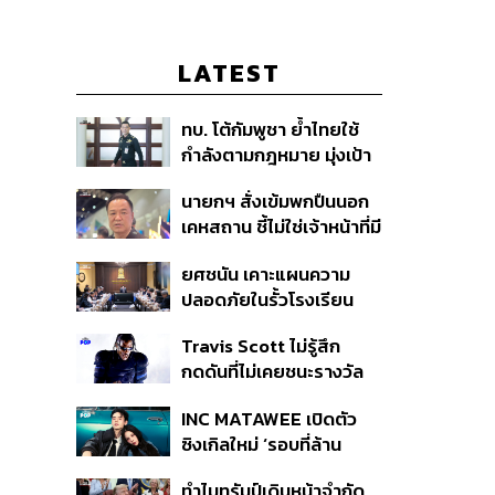
LATEST
ทบ. โต้กัมพูชา ย้ำไทยใช้
กำลังตามกฎหมาย มุ่งเป้า
หมายทางทหาร ชี้ความเสีย
นายกฯ สั่งเข้มพกปืนนอก
หายไทยไม่อาจลบด้วย
เคหสถาน ชี้ไม่ใช่เจ้าหน้าที่มี
ข้อมูลบิดเบือน
โทษอุกฉกรรจ์ ปืนถูกขโมย
ยศชนัน เคาะแผนความ
ก่อเหตุ เจ้าของร่วมรับผิด
ปลอดภัยในรั้วโรงเรียน
90 วัน ส่งนักสุขภาพจิต
Travis Scott ไม่รู้สึก
ดูแล-คุมเข้มคัดกรองสิ่ง
กดดันที่ไม่เคยชนะรางวัล
ผิดกฎหมาย
แกรมมี่ แม้มีชื่อเข้าชิงมา
INC MATAWEE เปิดตัว
แล้ว 10 ครั้ง
ซิงเกิลใหม่ ‘รอบที่ล้าน
(Loop)’ ที่ได้ เน PERSES
ทำไมทรัมป์เดินหน้าจำกัด