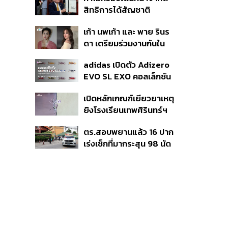
มาแสดงในมิวสิกวิดีโอ
สิทธิการได้สัญชาติ
อเมริกันโดยกำเนิดอีกครั้ง
เก้า นพเก้า และ พาย รินร
แม้ศาลสูงสุดเคยตัดสิน
ดา เตรียมร่วมงานกันใน
คัดค้าน
‘รสกาล Enchanted
adidas เปิดตัว Adizero
Taste In Time’
EVO SL EXO คอลเล็กชัน
พิเศษรับฤดูกาล College
เปิดหลักเกณฑ์เยียวยาเหตุ
Football
ยิงโรงเรียนเทพศิรินทร์ฯ
เสียชีวิตรับสูงสุด 3 แสน
ตร.สอบพยานแล้ว 16 ปาก
เจ็บสูงสุด 1 แสน เยียวยา
เร่งเช็กที่มากระสุน 98 นัด
จิตใจ 5 ระดับ
ประสานครูภาษาไทยเข้าให้
ปากคำ