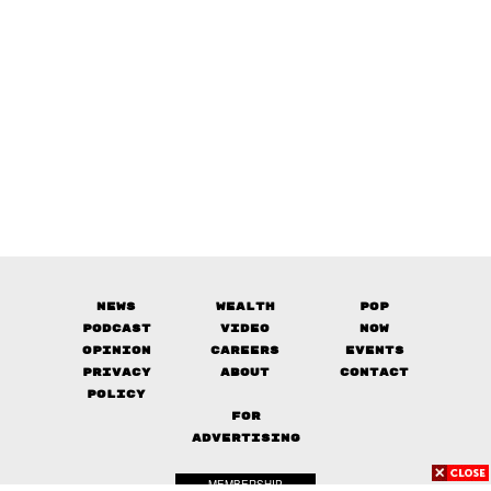
News
Wealth
Pop
Podcast
Video
Now
Opinion
Careers
Events
Privacy
About
Contact
Policy
FOR
ADVERTISING
MEMBERSHIP