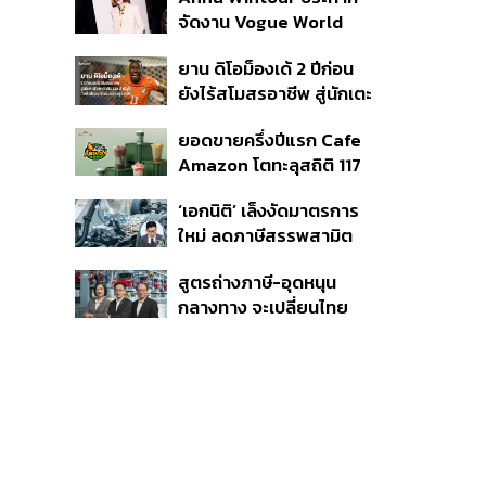
กระสุนอีกกว่า 30 นัด หาก
จัดงาน Vogue World
ไม่จบชีวิตตัวเองอาจสูญ
2027 ที่ซานฟรานซิสโก
เสียเพิ่ม
ยาน ดิโอม็องเด้ 2 ปีก่อน
ยังไร้สโมสรอาชีพ สู่นักเตะ
ค่าตัว 125 ล้านยูโร กับคำ
ยอดขายครึ่งปีแรก Cafe
สัญญาถึงน้องสาวผู้ล่วง
Amazon โตทะลุสถิติ 117
ลับ
ล้านแก้ว หนุนธุรกิจไลฟ์
‘เอกนิติ’ เล็งงัดมาตรการ
สไตล์ OR โตต่อเนื่อง
ใหม่ ลดภาษีสรรพสามิต
หวังดึงผู้ผลิต EV มาตั้ง
สูตรถ่างภาษี-อุดหนุน
โรงงานในไทย
กลางทาง จะเปลี่ยนไทย
จาก ‘ทางผ่าน’ เป็นฮับผลิต
EV ได้จริงหรือ?