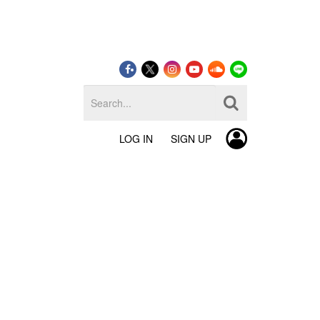
LOG IN
SIGN UP