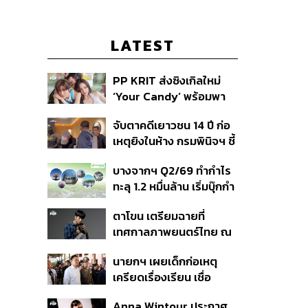
LATEST
PP KRIT ส่งซิงเกิลใหม่
‘Your Candy’ พร้อมพา
ต้าเหนิง และ ณิชา ร่วมมิว
จับตาคดีเยาวชน 14 ปี ก่อ
สิกวิดีโอ
เหตุยิงในห้าง กรมพินิจฯ ชี้
ประพฤติดี-รับการรักษาต่อ
บางจากฯ Q2/69 ทำกำไร
เนื่อง ประเมินปล่อยตัว
ทะลุ 1.2 หมื่นล้าน เริ่มบุ๊กกำ
ไร ‘SAF’ เชิงพาณิชย์ครั้ง
ตาโขน เตรียมฉายที่
แรก หนุนรายได้ครึ่งปีทะลุ
เทศกาลภาพยนตร์ไทย ณ
3.2 แสนล้าน
ประเทศบราซิล
นายกฯ เผยเด็กก่อเหตุ
เครียดเรื่องเรียน เชื่อ
เตรียมการเป็นขั้นตอน ชี้มี
Anna Wintour ประกาศ