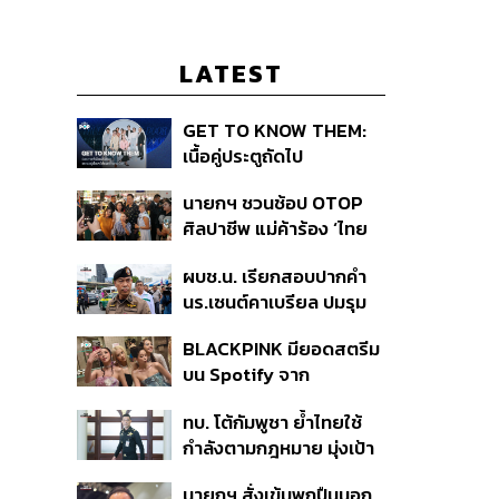
LATEST
GET TO KNOW THEM:
เนื้อคู่ประตูถัดไป
นายกฯ ชวนช้อป OTOP
ศิลปาชีพ แม่ค้าร้อง ‘ไทย
ช่วยไทย พลัส’ สุดยอด
ผบช.น. เรียกสอบปากคำ
ถามมีต่อไหม นายกฯ ตอบ
นร.เซนต์คาเบรียล ปมรุม
‘เดี๋ยวจะพยายาม’
ทำร้ายเพื่อน-ใช้ปืนขู่ สั่ง
BLACKPINK มียอดสตรีม
ดำเนินคดีแล้ว
บน Spotify จาก
ประเทศไทยสูงถึง 536 ล้าน
ทบ. โต้กัมพูชา ย้ำไทยใช้
ครั้ง ตลอด 10 ปีที่ผ่านมา
กำลังตามกฎหมาย มุ่งเป้า
หมายทางทหาร ชี้ความเสีย
นายกฯ สั่งเข้มพกปืนนอก