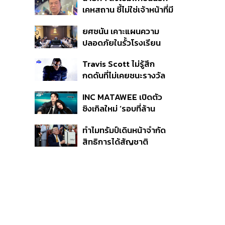
หายไทยไม่อาจลบด้วย
เคหสถาน ชี้ไม่ใช่เจ้าหน้าที่มี
ข้อมูลบิดเบือน
โทษอุกฉกรรจ์ ปืนถูกขโมย
ยศชนัน เคาะแผนความ
ก่อเหตุ เจ้าของร่วมรับผิด
ปลอดภัยในรั้วโรงเรียน
90 วัน ส่งนักสุขภาพจิต
Travis Scott ไม่รู้สึก
ดูแล-คุมเข้มคัดกรองสิ่ง
กดดันที่ไม่เคยชนะรางวัล
ผิดกฎหมาย
แกรมมี่ แม้มีชื่อเข้าชิงมา
INC MATAWEE เปิดตัว
แล้ว 10 ครั้ง
ซิงเกิลใหม่ ‘รอบที่ล้าน
(Loop)’ ที่ได้ เน PERSES
ทำไมทรัมป์เดินหน้าจำกัด
มาแสดงในมิวสิกวิดีโอ
สิทธิการได้สัญชาติ
อเมริกันโดยกำเนิดอีกครั้ง
แม้ศาลสูงสุดเคยตัดสิน
คัดค้าน