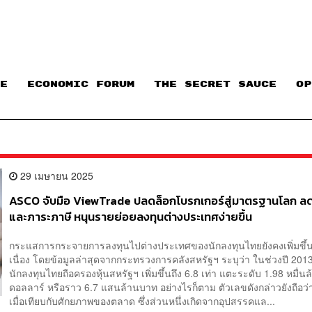
E
ECONOMIC FORUM
THE SECRET SAUCE​
OP
29 เมษายน 2025
ASCO จับมือ ViewTrade ปลดล็อกโบรกเกอร์สู่มาตรฐานโลก ลด
และภาระภาษี หนุนรายย่อยลงทุนต่างประเทศง่ายขึ้น
กระแสการกระจายการลงทุนไปต่างประเทศของนักลงทุนไทยยังคงเพิ่มขึ้น
เนื่อง โดยข้อมูลล่าสุดจากกระทรวงการคลังสหรัฐฯ ระบุว่า ในช่วงปี 201
นักลงทุนไทยถือครองหุ้นสหรัฐฯ เพิ่มขึ้นถึง 6.8 เท่า แตะระดับ 1.98 หมื่น
ดอลลาร์ หรือราว 6.7 แสนล้านบาท อย่างไรก็ตาม ตัวเลขดังกล่าวยังถือว่า
เมื่อเทียบกับศักยภาพของตลาด ซึ่งส่วนหนึ่งเกิดจากอุปสรรคแล...