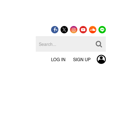
LOG IN
SIGN UP