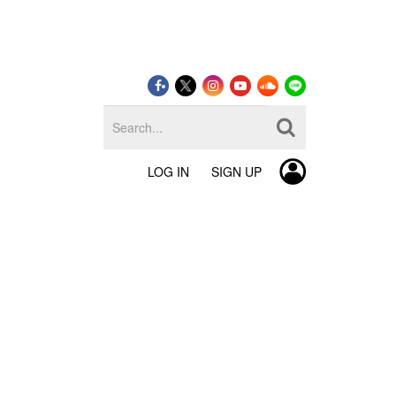
LOG IN
SIGN UP