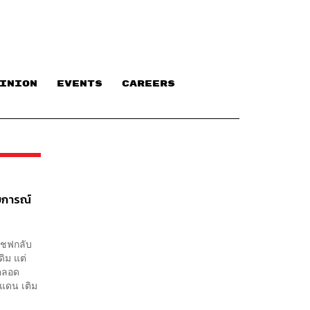
INION
EVENTS
CAREERS
บการณ์
้เชฟกลับ
ดิม แต่
าตลอด
แดน เติม