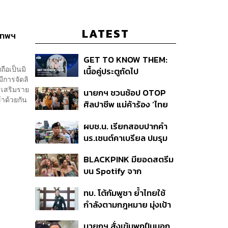
LATEST
งเทพฯ
GET TO KNOW THEM:
ถือเป็นมิ
เนื้อคู่ประตูถัดไป
มีการจัดลิ
รเสริมราย
นายกฯ ชวนช้อป OTOP
้าด้วยกัน
ศิลปาชีพ แม่ค้าร้อง ‘ไทย
ช่วยไทย พลัส’ สุดยอด
ผบช.น. เรียกสอบปากคำ
ถามมีต่อไหม นายกฯ ตอบ
นร.เซนต์คาเบรียล ปมรุม
‘เดี๋ยวจะพยายาม’
ทำร้ายเพื่อน-ใช้ปืนขู่ สั่ง
BLACKPINK มียอดสตรีม
ดำเนินคดีแล้ว
บน Spotify จาก
ประเทศไทยสูงถึง 536 ล้าน
ทบ. โต้กัมพูชา ย้ำไทยใช้
ครั้ง ตลอด 10 ปีที่ผ่านมา
กำลังตามกฎหมาย มุ่งเป้า
หมายทางทหาร ชี้ความเสีย
นายกฯ สั่งเข้มพกปืนนอก