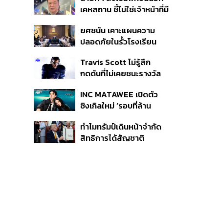
หายไทยไม่อาจลบด้วย
เคหสถาน ชี้ไม่ใช่เจ้าหน้าที่มี
ข้อมูลบิดเบือน
โทษอุกฉกรรจ์ ปืนถูกขโมย
ยศชนัน เคาะแผนความ
ก่อเหตุ เจ้าของร่วมรับผิด
ปลอดภัยในรั้วโรงเรียน
90 วัน ส่งนักสุขภาพจิต
Travis Scott ไม่รู้สึก
ดูแล-คุมเข้มคัดกรองสิ่ง
กดดันที่ไม่เคยชนะรางวัล
ผิดกฎหมาย
แกรมมี่ แม้มีชื่อเข้าชิงมา
INC MATAWEE เปิดตัว
แล้ว 10 ครั้ง
ซิงเกิลใหม่ ‘รอบที่ล้าน
(Loop)’ ที่ได้ เน PERSES
ทำไมทรัมป์เดินหน้าจำกัด
มาแสดงในมิวสิกวิดีโอ
สิทธิการได้สัญชาติ
อเมริกันโดยกำเนิดอีกครั้ง
แม้ศาลสูงสุดเคยตัดสิน
คัดค้าน