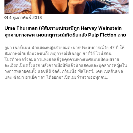
4 กุมภาพันธ์ 2018
Uma Thurman ให้สัมภาษณ์กรณีถูก Harvey Weinstein
คุกคามทางเพศ เผยเหตุการณ์เกิดขึ้นหลัง Pulp Fiction ฉาย
อูมา เธอร์แมน นักแสดงหญิงสวยอมตะมากประสบการณ์วัย 47 ปี ให้
สัมภาษณ์กับสื่อมวลชนถึงเหตุการณ์ที่เธอถูก ฮาร์วีย์ ไวน์สตีน
โปรดิวเซอร์จอมฉาวแห่งฮอลลีวูดคุกคามทางเพศแบบเปิดเผยราย
ละเอียดเป็นครั้งแรก หลังจากเมื่อปีที่แล้วนักแสดงและบุคลากรหญิงใน
วงการหลายคนทั้ง แอชลีย์ จัดด์, กวินเน็ธ พัลโทรว์, เคท เบคคินเซล
และ ซัลมา ฮาเย็ค ฯลฯ ได้ออกมาเปิดเผยว่าพวกเธอทุกคน...