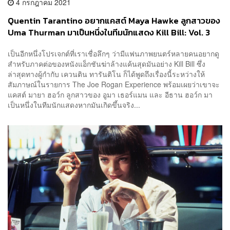
4 กรกฎาคม 2021
Quentin Tarantino อยากแคสต์ Maya Hawke ลูกสาวของ
Uma Thurman มาเป็นหนึ่งในทีมนักแสดง Kill Bill: Vol. 3
หากทำในอนาคต
เป็นอีกหนึ่งโปรเจกต์ที่เราเชื่อลึกๆ ว่ามีแฟนภาพยนตร์หลายคนอยากดู
สำหรับภาคต่อของหนังแอ็กชันฆ่าล้างแค้นสุดมันอย่าง Kill Bill ซึ่ง
ล่าสุดทางผู้กำกับ เควนติน ทารันติโน ก็ได้พูดถึงเรื่องนี้ระหว่างให้
สัมภาษณ์ในรายการ The Joe Rogan Experience พร้อมเผยว่าเขาจะ
แคสต์ มายา ฮอว์ก ลูกสาวของ อูมา เธอร์แมน และ อีธาน ฮอว์ก มา
เป็นหนึ่งในทีมนักแสดงหากมันเกิดขึ้นจริง...