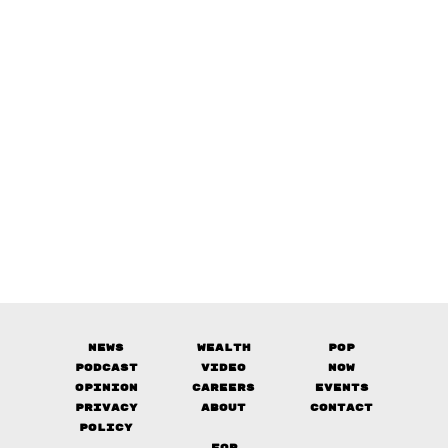
News
Wealth
Pop
Podcast
Video
Now
Opinion
Careers
Events
Privacy
About
Contact
Policy
FOR