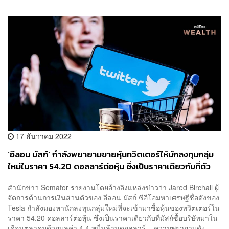
17 ธันวาคม 2022
‘อีลอน มัสก์’ กำลังพยายามขายหุ้นทวิตเตอร์ให้นักลงทุนกลุ่ม
ใหม่ในราคา 54.20 ดอลลาร์ต่อหุ้น ซึ่งเป็นราคาเดียวกับที่ตัว
เขาซื้อบริษัทมา
สำนักข่าว Semafor รายงานโดยอ้างอิงแหล่งข่าวว่า Jared Birchall ผู้
จัดการด้านการเงินส่วนตัวของ อีลอน มัสก์ ซีอีโอมหาเศรษฐีชื่อดังของ
Tesla กำลังมองหานักลงทุนกลุ่มใหม่ที่จะเข้ามาซื้อหุ้นของทวิตเตอร์ใน
ราคา 54.20 ดอลลาร์ต่อหุ้น ซึ่งเป็นราคาเดียวกับที่มัสก์ซื้อบริษัทมาใน
เดือนตุลาคมด้วยมูลค่า 4.4 หมื่นล้านดอลลาร์ ความพยายามดัง