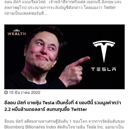
ลอน มัสก์ แบบเรียลไทม์ เจ้าหน้าที่จากฝรั่งเศส เยอรมนี อังกฤษ และ
สหภาพยุโรป ประณามการระงับบัญชีดังกล่าว โดยมองว่า Twitter
กลายเป็นแพลตฟอร์มที...
15 ธันวาคม 2022
อีลอน มัสก์ ขายหุ้น Tesla เป็นครั้งที่ 4 ของปีนี้ รวมมูลค่ากว่า
2.2 หมื่นล้านดอลลาร์ สมทบทุนซื้อ Twitter
อีลอน มัสก์ อดีตมหามหาเศรษฐีอันดับ 1 ของโลก จากการจัดอันดับของ
Bloomberg Billionaires Index ตัดสินใจขายหุ้น Tesla Inc. ออกมาเป็น