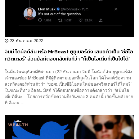
23 ธันวาคม 2022
จิมมี โดนัลด์สัน หรือ MrBeast ยูทูเบอร์ดัง เสนอตัวเป็น ‘ซีอีโอ
ทวิตเตอร์’ ส่วนมัสก์ตอบกลับทันทีว่า “ก็เป็นไอเดียที่เป็นไปได้”
ในคืนวันพฤหัสบดีที่ผ่านมา (22 ธันวาคม) จิมมี โดนัลด์สัน ยูทูเบอร์ดัง
เจ้าของช่อง MrBeast ที่มีผู้ติดตามเยอะที่สุดในโลก ได้โพสต์ข้อความ
ลงทวิตเตอร์ส่วนตัวว่า ‘ขอผมเป็นซีอีโอคนใหม่ของทวิตเตอร์ได้ไหม?’
ในขณะที่ทาง อีลอน มัสก์ ก็ได้ตอบกลับข้อความดังกล่าวว่า ‘ก็เป็นไอ
เดียที่ดีนะ’ โดยการทวีตข้อความถึงกันของ 2 คนดังนี้ เกิดขึ้นหลังจาก
ที่ อีลอน ...