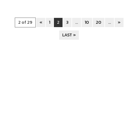
2 of 29
«
1
2
3
...
10
20
...
»
LAST »