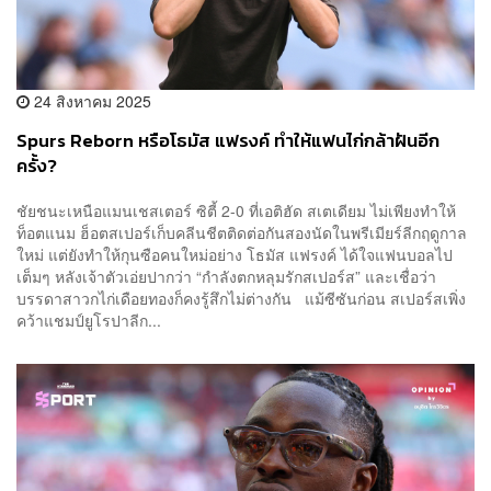
24 สิงหาคม 2025
Spurs Reborn หรือโธมัส แฟรงค์ ทำให้แฟนไก่กล้าฝันอีก
ครั้ง?
ชัยชนะเหนือแมนเชสเตอร์ ซิตี้ 2-0 ที่เอติฮัด สเตเดียม ไม่เพียงทำให้
ท็อตแนม ฮ็อตสเปอร์เก็บคลีนชีตติดต่อกันสองนัดในพรีเมียร์ลีกฤดูกาล
ใหม่ แต่ยังทำให้กุนซือคนใหม่อย่าง โธมัส แฟรงค์ ได้ใจแฟนบอลไป
เต็มๆ หลังเจ้าตัวเอ่ยปากว่า “กำลังตกหลุมรักสเปอร์ส” และเชื่อว่า
บรรดาสาวกไก่เดือยทองก็คงรู้สึกไม่ต่างกัน แม้ซีซันก่อน สเปอร์สเพิ่ง
คว้าแชมป์ยูโรปาลีก...