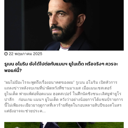
22 พฤษภาคม 2025
รูเบน อโมริม ยังได้ไปต่อกับแมนฯ ยูไนเต็ด หรือจริงๆ ควรจะ
พอแค่นี้?
“ผมไม่มีอะไรจะพูดถึงเรื่องอนาคตของผม”​ รูเบน อโมริม เปิดหัวการ
แถลงข่าวหลังจบเกมที่น่าผิดหวังที่ซานมาเมส เมื่อแมนเชสเตอร์​
ยูไนเต็ด พ่ายแพ้ต่อท็อตแนม ฮอตสเปอร์ ในศึกนัดชิงชนะเลิศยูฟ่ายูโร
ปาลีก ก่อนเกม แมนฯ ยูไนเต็ด หวังว่าอย่างน้อยการได้แชมป์รายการ
นี้ไม่เพียงจะเยียวยาฤดูกาลที่เลวร้ายที่สุดในรอบหลายสิบปีของสโมสร
แต่ยังอาจจะช่วยประค...