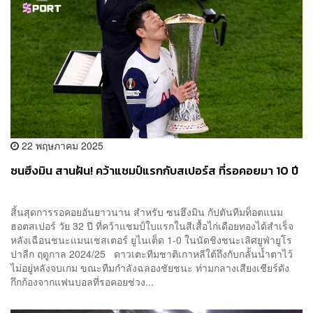
22 พฤษภาคม 2025
ซนฮึงมิน สานฝัน! คว้าแชมป์แรกกับสเปอร์ส ที่รอคอยมา 10 ปี
สิ้นสุดการรอคอยอันยาวนาน สำหรับ ซนฮึงมิน กัปตันทีมท็อตแนม
ฮอตสเปอร์ วัย 32 ปี ที่คว้าแชมป์ใบแรกในสีเสื้อไก่เดือยทองได้สำเร็จ
หลังเฉือนชนะแมนเชสเตอร์ ยูไนเต็ด 1-0 ในนัดชิงชนะเลิศยูฟ่ายูโร
ปาลีก ฤดูกาล 2024/25 ดาวเตะทีมชาติเกาหลีใต้ถึงกับกลั้นน้ำตาไว้
ไม่อยู่หลังจบเกม ขณะทีมกำลังฉลองชัยชนะ ท่ามกลางเสียงเชียร์ดัง
กึกก้องจากแฟนบอลที่รอคอยช่วง...