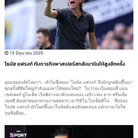
13 มิถุนายน 2025
โธมัส แฟรงก์ กับภารกิจพาสเปอร์สกลับมาบินให้สูงอีกครั้ง
คุณเคยสงสัยไหมว่า…ทำไมชื่อของ ‘โธมัส แฟรงก์’ จึงมักถูกหยิบขึ้นมา
ทุกครั้งที่ทีมใหญ่กำลังมองหาโค้ชคนใหม่? ไม่ว่าจะเป็นตอนที่ แมน
เชสเตอร์ ยูไนเต็ด เริ่มพิจารณาตัวแทนของ เอริก เทน ฮาก หรือเมื่อ
เชลซี ต้องหาคนมาสานงานต่อจาก เมาริซิโอ โปเช็ตติโน ชื่อของ
โธมัส แฟรงก์ มักโผล่ขึ้นมาในลิสต์แคนดิเดตเสมอ แม้เขาจะไม่ใช่
กุนซือที่อย...