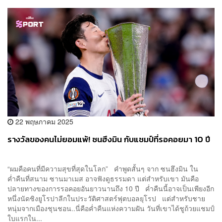
22 พฤษภาคม 2025
รางวัลของคนไม่ยอมแพ้! ซนฮึงมิน กับแชมป์ที่รอคอยมา 10 ปี
“ผมคือคนที่มีความสุขที่สุดในโลก” คำพูดสั้นๆ จาก ซนฮึงมิน ใน
ค่ำคืนที่สนาม ซานมาเมส อาจฟังดูธรรมดา แต่สำหรับเขา มันคือ
ปลายทางของการรอคอยอันยาวนานถึง 10 ปี ค่ำคืนนี้อาจเป็นเพียงอีก
หนึ่งนัดชิงยูโรปาลีกในประวัติศาสตร์ฟุตบอลยุโรป แต่สำหรับชาย
หนุ่มจากเมืองชุนชอน..นี่คือค่ำคืนแห่งความฝัน วันที่เขาได้ชูถ้วยแชมป์
ใบแรกใน...