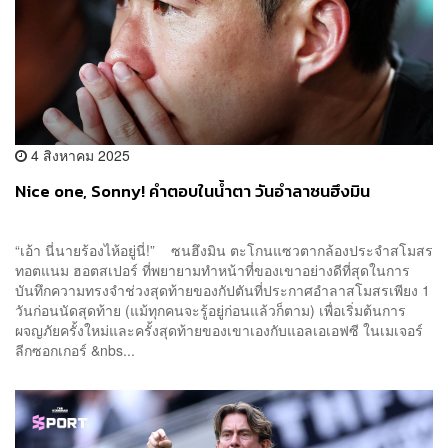
4 สิงหาคม 2025
Nice one, Sonny! คำตอบในน้ำตา วันอำลาซนฮึงมิน
“เอ้า นี่นายร้องไห้อยู่นี่!” ซนฮึงมิน ตะโกนแซวตากล้องประจำสโมสร
ทอตแนม ฮอตสเปอร์ ที่พยายามทำหน้าที่ของเขาอย่างดีที่สุดในการ
บันทึกความทรงจำช่วงสุดท้ายของกัปตันที่ประกาศอำลาสโมสรเพียง 1
วันก่อนนัดสุดท้าย (แม้ทุกคนจะรู้อยู่ก่อนแล้วก็ตาม) เพื่อเริ่มต้นการ
ผจญภัยครั้งใหม่และครั้งสุดท้ายของเขาเองกับแอลเอเอฟซี ในเมเจอร์
ลีกซอกเกอร์ &nbs...