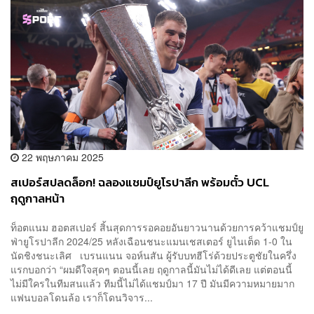
22 พฤษภาคม 2025
สเปอร์สปลดล็อก! ฉลองแชมป์ยูโรปาลีก พร้อมตั๋ว UCL
ฤดูกาลหน้า
ท็อตแนม ฮอตสเปอร์ สิ้นสุดการรอคอยอันยาวนานด้วยการคว้าแชมป์ยู
ฟ่ายูโรปาลีก 2024/25 หลังเฉือนชนะแมนเชสเตอร์ ยูไนเต็ด 1-0 ใน
นัดชิงชนะเลิศ เบรนแนน จอห์นสัน ผู้รับบทฮีโร่ด้วยประตูชัยในครึ่ง
แรกบอกว่า “ผมดีใจสุดๆ ตอนนี้เลย ฤดูกาลนี้มันไม่ได้ดีเลย แต่ตอนนี้
ไม่มีใครในทีมสนแล้ว ทีมนี้ไม่ได้แชมป์มา 17 ปี มันมีความหมายมาก
แฟนบอลโดนล้อ เราก็โดนวิจาร...