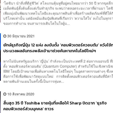
‘โตชิบา นำสิ่งที่ดีสู่ชีวิต’ สโลแกนคุ้นหูที่อยู่คนไทยมากว่า 50 ปี หากขุดลึ
เมล็ดพันธุ์ตั้งต้นตั้งแต่เริ่มทำธุรกิจ จะพบว่าตลอดระยะเวลาที่ผ่านมา โตช
เพียงมุ่งมั่นพัฒนาเทคโนโลยีและคุณภาพสินค้าเพื่อสร้างผลิตภัณฑ์ที่ดีให้กั
บริโภคเท่านั้น แต่ยังหมั่นเติมปุ๋ยพิเศษที่เรียกว่า ‘ความใส่ใจ’ ลงไปในทุก
ของการทำงาน จนสามารถเติบโตในใจผู้บ...
30 มิถุนายน 2021
ยักษ์ธุรกิจญี่ปุ่น 12 แห่ง ลงขันตั้ง ‘คอมพิวเตอร์ควอนตัม’ หวังใช้
ประมวลผลอันทรงพลังเข้ามาช่วยค้นหาเทคโนโลยีใหม่ๆ
หากไม่นับสหรัฐอเมริกา ‘ญี่ปุ่น’ กำลังจะเป็นประเทศที่ 2 ต่อจากเยอรมนี ที
ตั้ง ‘คอมพิวเตอร์ควอนตัม’ (Quantum Computer) สำหรับใช้ในเชิงพาณิช
IBM โดยมีเป้าหมายเพื่อค้นหาเทคโนโลยีใหม่ๆ ในอุตสาหกรรมต่างๆ ซึ่งหน
คือการใช้เพื่อพัฒนาวัสดุแบบใหม่ การติดตั้งคอมพิวเตอร์ควอนตัมที่มีค่าใ
หลายพันล้านเยนในครั้งนี้เป็นการทุ่มท...
10 สิงหาคม 2020
สิ้นสุด 35 ปี Toshiba ขายหุ้นที่เหลือให้ Sharp ปิดฉาก ‘ธุรกิจ
คอมพิวเตอร์ส่วนบุคคล’ ถาวร