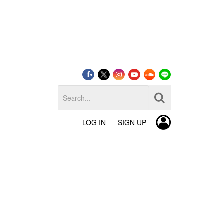
LOG IN
SIGN UP