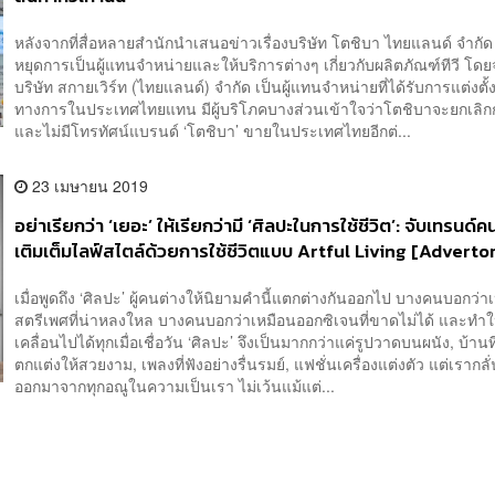
หลังจากที่สื่อหลายสำนักนำเสนอข่าวเรื่องบริษัท โตชิบา ไทยแลนด์ จำกั
หยุดการเป็นผู้แทนจำหน่ายและให้บริการต่างๆ เกี่ยวกับผลิตภัณฑ์ทีวี โดย
บริษัท สกายเวิร์ท (ไทยแลนด์) จำกัด เป็นผู้แทนจำหน่ายที่ได้รับการแต่งตั้
ทางการในประเทศไทยแทน มีผู้บริโภคบางส่วนเข้าใจว่าโตชิบาจะยกเลิก
และไม่มีโทรทัศน์แบรนด์ ‘โตชิบา’ ขายในประเทศไทยอีกต่...
23 เมษายน 2019
อย่าเรียกว่า ‘เยอะ’ ให้เรียกว่ามี ‘ศิลปะในการใช้ชีวิต’: จับเทรนด์คน
เติมเต็มไลฟ์สไตล์ด้วยการใช้ชีวิตแบบ Artful Living [Advertor
เมื่อพูดถึง ‘ศิลปะ’ ผู้คนต่างให้นิยามคำนี้แตกต่างกันออกไป บางคนบอกว่า
สตรีเพศที่น่าหลงใหล บางคนบอกว่าเหมือนออกซิเจนที่ขาดไม่ได้ และทำให
เคลื่อนไปได้ทุกเมื่อเชื่อวัน ‘ศิลปะ’ จึงเป็นมากกว่าแค่รูปวาดบนผนัง, บ้านที่
ตกแต่งให้สวยงาม, เพลงที่ฟังอย่างรื่นรมย์, แฟชั่นเครื่องแต่งตัว แต่เรากลั
ออกมาจากทุกอณูในความเป็นเรา ไม่เว้นแม้แต่...