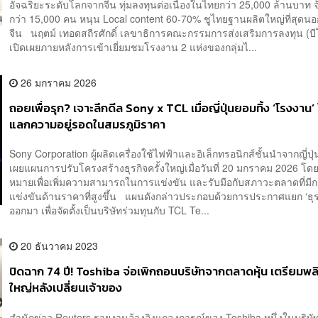
อัจฉริยะระดับโลกจากจีน ทุ่มลงทุนต่อเนื่องในไทยกว่า 25,000 ล้านบาท 
กว่า 15,000 คน หนุน Local content 60-70% ชูไทยฐานผลิตใหญ่ที่สุด
จีน นฤตม์ เทอดสถีรศักดิ์ เลขาธิการคณะกรรมการส่งเสริมการลงทุน (บี
เปิดเผยภายหลังการเข้าเยี่ยมชมโรงงาน 2 แห่งของกลุ่มไ...
26 มกราคม 2026
ถอยเพื่อรุก? เจาะลึกดีล Sony x TCL เมื่อญี่ปุ่นยอมทิ้ง ‘โรงงาน’ 
แลกความอยู่รอดในสมรภูมิราคา
Sony Corporation ผู้ผลิตเครื่องใช้ไฟฟ้าและอิเล็กทรอนิกส์ชั้นนำจากญี่ปุ่น
เผยแผนการปรับโครงสร้างธุรกิจครั้งใหญ่เมื่อวันที่ 20 มกราคม 2026 โดย
หมายเพื่อเพิ่มความสามารถในการแข่งขัน และรับมือกับสภาวะตลาดที่มี
แข่งขันด้านราคาที่สูงขึ้น แผนดังกล่าวประกอบด้วยการประกาศแยก ‘ธุรกิ
ออกมา เพื่อจัดตั้งเป็นบริษัทร่วมทุนกับ TCL Te...
20 ธันวาคม 2023
ปิดฉาก 74 ปี! Toshiba จ่อเพิกถอนบริษัทจากตลาดหุ้น เตรียมพล
ใหญ่หลังเปลี่ยนเจ้าของ
สำนักข่าว Reuters รายงานอ้างอิงแถลงการณ์ของ Toshiba หนึ่งในบริษั