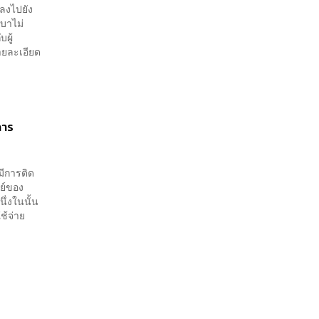
กลงไปยัง
ิบาไม่
บผู้
รายละเอียด
การ
่มีการติด
ย์ของ
ึ่งในนั้น
ช้จ่าย