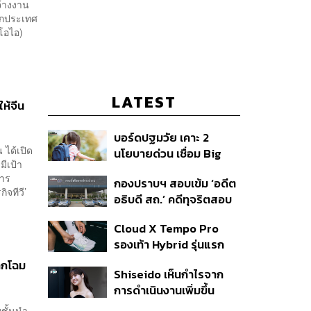
จ้างงาน
นอกประเทศ
โอไอ)
LATEST
ให้จีน
บอร์ดปฐมวัย เคาะ 2
 ได้เปิด
นโยบายด่วน เชื่อม Big
มีเป้า
Data 13 หลักอุดช่องโหว่
การ
กองปราบฯ สอบเข้ม ‘อดีต
เด็กตกหล่น-ห้ามสอบ
จทีวี’
อธิบดี สถ.’ คดีทุจริตสอบ
แข่งขันเด็กเล็ก เน้นเรียนรู้
ท้องถิ่น แจ้ง 6 ข้อหาหนัก
ผ่านการเล่น
Cloud X Tempo Pro
จ่อชง ป.ป.ช. 12 ส.ค. นี้
รองเท้า Hybrid รุ่นแรก
ของ On
ิกโฉม
Shiseido เห็นกำไรจาก
การดำเนินงานเพิ่มขึ้น
90.1% ในช่วงครึ่งแรกของ
ทชั้นนำ