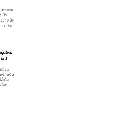
ด ประกาศ
จะให้
งอย่างเป็น
การผลิต
รุ่นใหม่
ial]
เหมือน
้ชีวิตขับ
ตั้งใจ
่นศิลปะ