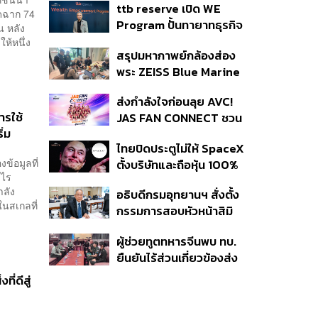
ttb reserve เปิด WE
ปี 2026
ิดฉาก 74
Program ปั้นทายาทธุรกิจ
น หลัง
รุ่นสองสานต่อความมั่งคั่ง
ห้หนึ่ง
สรุปมหากาพย์กล้องส่อง
ตั้งเป้าขยายฐานลูกค้าแตะ
พระ ZEISS Blue Marine
11,000 ราย ดัน AUM
จากสัญญาผลิต 8.3 ล้าน
เติบโต 10% ต่อปีในอีก 3-5
ส่งกำลังใจก่อนลุย AVC!
สู่ข้อพิพาท ‘มาเวลล์ฯ’
ปีข้างหน้า
ารใช้
JAS FAN CONNECT ชวน
ฟ้อง ‘โทน บางแค’ ผิดนัด
่ม
แฟนลูกยางใกล้ชิดนักตบ
จ่ายหนี้-แอบระบุแบรนด์
ไทยปิดประตูไม่ให้ SpaceX
สาวทีมชาติไทย 15 ส.ค.นี้
ข้อมูลที่
ตั้งบริษัทและถือหุ้น 100%
อะไร
ในไทย ชี้ดาวเทียมวงโคจร
ำลัง
อธิบดีกรมอุทยานฯ สั่งตั้ง
ต่ำเป็นเรื่องอธิปไตย ไม่
ในสเกลที่
กรรมการสอบหัวหน้าสิมิ
ยอมแลกในโต๊ะเจรจาการ
ลัน ปมปล่อย ‘วีระ’ เข้าพัก
ค้า
ผู้ช่วยทูตทหารจีนพบ ทบ.
แรม ทั้งที่ประกาศห้ามค้าง
ยืนยันไร้ส่วนเกี่ยวข้องส่ง
คืนตั้งแต่ปี 61
อาวุธให้กัมพูชาใช้รบ
ี่ดีสู่
ชายแดน ย้ำจริงใจต่อไทย
หวังเห็นทางออกสันติวิธี