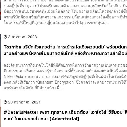
ของญี่ปุ่นที่ระบุว่า บริษัทเตรียมถอนตัวออกจากตลาดหลักทรัพย์โตเกียว ป
ปีของการเป็นบริษัทจดทะเบียนในตลาด โดยความเคลื่อนไหวดังกล่าวมีขึ้
จากบริษัทต้องเผชิญกับทศวรรษแห่งการเปลี่ยนแปลงและเรื่องอื้อฉาว ที่ทำใ
ในแบรนด์ที่ใหญ่ที่สุดของญี่ปุ่นล้มลง จนนำไปสู่การขายหุ้นค...
3 ธันวาคม 2023
Toshiba บริษัทหัวแถวด้าน ‘การเข้ารหัสเชิงควอนตัม’ พร้อมดันก
งานอย่างแพร่หลายในอนาคตอันใกล้ หลังสัญญาณความสำเร็จเริ
ปรากฏ
ลองจินตนาการถึงเทคโนโลยีที่มีศักยภาพในการรักษาความเป็นส่วนตัวของ
มีแค่เราและเพื่อนของเรารู้ว่าข้อความที่ทั้งสองฝ่ายกำลังคุยกันเป็นเรื่อง
Nikkei Asia รายงานว่า Toshiba บริษัทสัญชาติญี่ปุ่นที่เป็นผู้นำในเรื่องนี้ก
พัฒนาสิ่งที่เรียกว่า ‘Quantum Encryption’ ซึ่งคาดว่าจะสามารถนำมาใช้
แพร่หลายในอีกไม่กี่ปีข้างหน้า เพื่...
20 กรกฎาคม 2021
#DetailsMatter เพราะทุกรายละเอียดต้อง ‘เอาใจใส่’ วิธีมอบ ‘สิ่งท
ชีวิต’ ในแบบของโตชิบา [Advertorial]