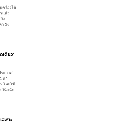
เครื่องใช้
าวรแล้ว
กิจ
าคา 36
ดเดียว’
าประกาศ
พัฒนา
% โดยใช้
วินิจฉัย
ยเฉพาะ