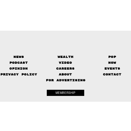
News
Wealth
Pop
Podcast
Video
Now
Opinion
Careers
Events
Privacy Policy
About
Contact
FOR ADVERTISING
MEMBERSHIP
© 2017-
2026
The Standard. All rights reserved.