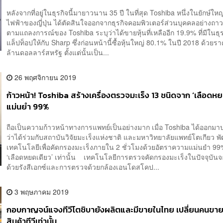
หลังจากที่อยู่ในธุรกิจนี้มายาวนาน 35 ปี ในที่สุด Toshiba หนึ่งในยักษ์ใหญ่
ไฟฟ้าของญี่ปุ่น ได้ตัดสินใจออกจากธุรกิจคอมพิวเตอร์ส่วนบุคคลอย่างถ
ตามแถลงการณ์ของ Toshiba ระบุว่าได้ขายหุ้นที่เหลืออีก 19.9% ที่มีในธุร
แล็ปท็อปให้กับ Sharp ซึ่งก่อนหน้านี้ซื้อหุ้นใหญ่ 80.1% ในปี 2018 ด้วยร
ล้านดอลลาร์สหรัฐ ตั้งแต่นั้นเป็น...
26 พฤศจิกายน 2019
ก้าวหน้า! Toshiba สร้างเครื่องตรวจมะเร็ง 13 ชนิดจาก ‘เลือดหย
แม่นยำ 99%
ถือเป็นความก้าวหน้าทางการแพทย์เป็นอย่างมาก เมื่อ Toshiba ได้ออกม
ว่าได้ร่วมกับสถาบันวิจัยมะเร็งแห่งชาติ และมหาวิทยาลัยแพทย์โตเกียว 
เทคโนโลยีเพื่อคัดกรองมะเร็งภายใน 2 ชั่วโมงด้วยอัตราความแม่นยำ 99
‘เลือดหยดเดียว’ เท่านั้น เทคโนโลยีการตรวจคัดกรองมะเร็งในปัจจุบันจะ
ด้วยรังสีเอกซ์และการตรวจด้วยกล้องเอนโดสโคป...
3 พฤษภาคม 2019
กอบกาญจน์แจงทีวีโตชิบายังผลิตและมีขายในไทย เปลี่ยนคนขา
สินค้าทีวีเท่านั้น