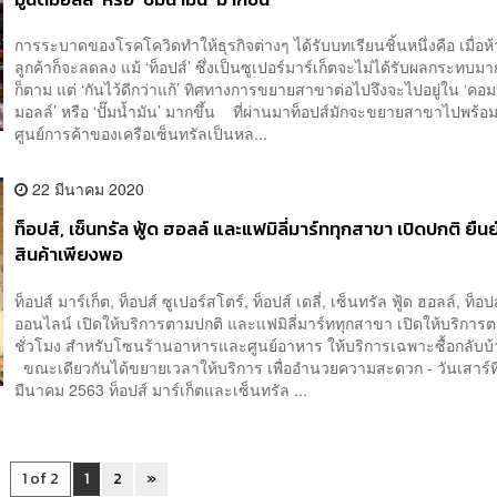
การระบาดของโรคโควิดทำให้ธุรกิจต่างๆ ได้รับบทเรียนชิ้นหนึ่งคือ เมื่อห้
ลูกค้าก็จะลดลง แม้ ‘ท็อปส์’ ซึ่งเป็นซูเปอร์มาร์เก็ตจะไม่ได้รับผลกระทบมา
ก็ตาม แต่ ‘กันไว้ดีกว่าแก้’ ทิศทางการขยายสาขาต่อไปจึงจะไปอยู่ใน ‘คอมมู
มอลล์’ หรือ ‘ปั๊มน้ำมัน’ มากขึ้น ที่ผ่านมาท็อปส์มักจะขยายสาขาไปพร้อม
ศูนย์การค้าของเครือเซ็นทรัลเป็นหล...
22 มีนาคม 2020
ท็อปส์, เซ็นทรัล ฟู้ด ฮอลล์ และแฟมิลี่มาร์ททุกสาขา เปิดปกติ ยื
สินค้าเพียงพอ
ท็อปส์ มาร์เก็ต, ท็อปส์ ซูเปอร์สโตร์, ท็อปส์ เดลี่, เซ็นทรัล ฟู้ด ฮอลล์, ท็อป
ออนไลน์ เปิดให้บริการตามปกติ และแฟมิลี่มาร์ททุกสาขา เปิดให้บริการ
ชั่วโมง สำหรับโซนร้านอาหารและศูนย์อาหาร ให้บริการเฉพาะซื้อกลับบ้า
ขณะเดียวกันได้ขยายเวลาให้บริการ เพื่ออำนวยความสะดวก - วันเสาร์ที
มีนาคม 2563 ท็อปส์ มาร์เก็ตและเซ็นทรัล ...
1 of 2
1
2
»