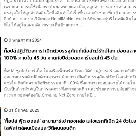
ปฏิเสธไม่ได้ว่า ‘แคมเปญลดราคา’ ถือเป็นกลยุทธ์ที่ทรงพลังในโลกค้าปลีก 
เพราะสามารถใช้เพื่อกระตุ้นยอดขายและดึงดูดลูกค้า การลดราคาสามาร
แรงจูงใจให้ลูกค้าตัดสินใจซื้อสินค้าได้เร็วขึ้น และยังช่วยเพิ่มปริมาณการซื
อีกด้วย จากงานวิจัยของ RetailMeNot พบว่า 66% ของผู้บริโภคตัดสินใจซ
ที่ไม่ได้อยู่ในแผนเดิมเพราะเห็นป้ายลดรา...
9 พฤษภาคม 2024
ท็อปส์ปฏิวัติวงการ! เปิดตัวบรรจุภัณฑ์เนื้อสัตว์รักษ์โลก ย่อยสลา
100% ภายใน 45 วัน คาดทั้งปีช่วยลดคาร์บอนได้ 45 ตัน
ท็อปส์ ซูเปอร์มาร์เก็ต ในเครือเซ็นทรัล รีเทล ได้ก้าวสู่การสร้างความยั่งยื
อุตสาหกรรมค้าปลีกด้านอาหาร ด้วยการเปิดตัวบรรจุภัณฑ์รักษ์โลกสำหรับเ
แช่เย็น ที่ผลิตจากเยื่อพืชธรรมชาติ 100% ซึ่งสามารถย่อยสลายได้ภายใ
นับเป็นก้าวสำคัญในการลดการพึ่งพาพลาสติก และช่วยลดการปล่อยก๊าซเ
กระจก สอดคล้องกับเป้าหมาย Net Zero ภายในปี...
31 มีนาคม 2023
‘ท็อปส์ ฟู้ด ฮอลล์’ สาขามาร์เช่ ทองหล่อ แห่งแรกที่เปิด 24 ชั่วโม
ไลฟ์สไตล์คนเมืองและวิถีคนนอนดึก