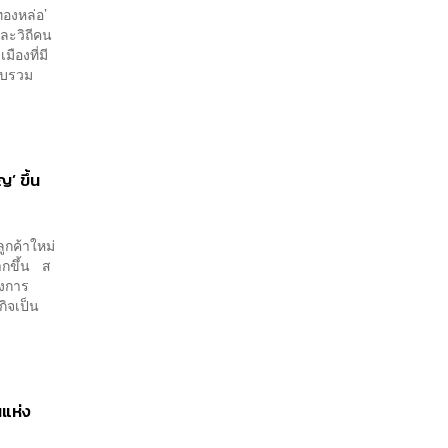
 ทองหล่อ’
และวิถีคน
ืองที่มี
วบรวม
’ ขึ้น
ูกค้าใหม่
ากขึ้น ส
ังการ
กิจเป็น
นแห่ง