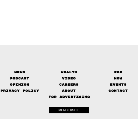
News
Wealth
Pop
Podcast
Video
Now
Opinion
Careers
Events
Privacy Policy
About
Contact
FOR ADVERTISING
MEMBERSHIP