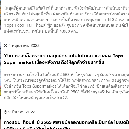
ในยุคที่ผู้คนต่างมีไลฟ์สไตล์ที่แตกต่างกัน หัวใจสำคัญในการดำเนินธุรกิจ
บริการคือ ต้องไม่หยุดนิ่งที่จะพัฒนาสินค้าและบริการให้ตอบทุกโจทย์คว
แบบเหนือความคาดหมาย กลายเป็นที่มาของการทุ่มงบกว่า 150 ล้านบาท
‘Tops Food Hall’ (ท็อปส์ ฟู้ด ฮอลล์) สุขุมวิท 39 ซึ่งเป็นรูปแบบสแตนด์อโ
แห่งแรกในประเทศไทย บนพื้นที่ 4,800 ตา...
4 พฤษภาคม 2022
‘ป้ายเหลืองล็อกราคา’ กลยุทธ์ที่ขาดไปไม่ได้เสียแล้วของ Tops
Supermarket เบื้องหลังการดึงให้ลูกค้าจ่ายมากขึ้น
การระบาดของโรคโควิดตั้งแต่ปี 2563 ทำให้ธุรกิจต่างๆ ต้องสรรหากลยุทธ์
‘เงิน’ ในกระเป๋าของลูกค้าออกมาให้ได้มากที่สุดท่ามกลางภาวะเศรษฐกิจท
ซึ่งสำหรับ Tops Supermarket ได้เลือกที่จะใช้กลยุทธ์ ‘ป้ายเหลืองล็อกร
กลยุทธ์นี้ถูกหยิบมาใช้เป็นครั้งแรกในปี 2563 ซึ่งวิจัยกรุงศรีประเมินธุรกิจ
ปลีกสมัยใหม่หดตัวรุนแรงเป็นประวัติ...
9 มีนาคม 2022
กางแผน ‘ท็อปส์’ ปี 2565 สยายปีกออกนอกเครือเซ็นทรัล ไปเปิดใ
มูนิตี้มอลล์’ หรือ ‘ปั๊มน้ำมัน’ มากขึ้น