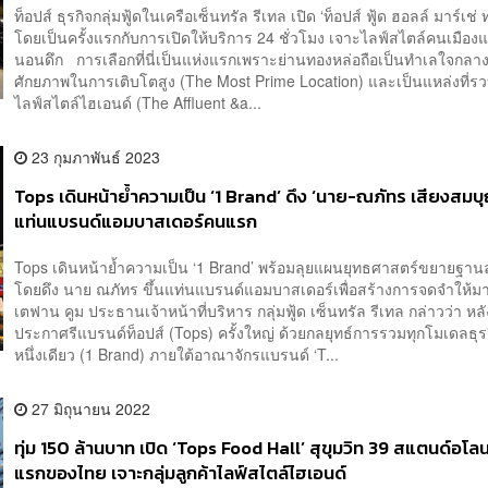
ท็อปส์ ธุรกิจกลุ่มฟู้ดในเครือเซ็นทรัล รีเทล เปิด ‘ท็อปส์ ฟู้ด ฮอลล์ มาร์เช่
โดยเป็นครั้งแรกกับการเปิดให้บริการ 24 ชั่วโมง เจาะไลฟ์สไตล์คนเมือง
นอนดึก การเลือกที่นี่เป็นแห่งแรกเพราะย่านทองหล่อถือเป็นทำเลใจกลางเม
ศักยภาพในการเติบโตสูง (The Most Prime Location) และเป็นแหล่งที่ร
ไลฟ์สไตล์ไฮเอนด์ (The Affluent &a...
23 กุมภาพันธ์ 2023
Tops เดินหน้าย้ำความเป็น ‘1 Brand’ ดึง ‘นาย-ณภัทร เสียงสมบุญ
แท่นแบรนด์แอมบาสเดอร์คนแรก
Tops เดินหน้าย้ำความเป็น ‘1 Brand’ พร้อมลุยแผนยุทธศาสตร์ขยายฐานล
โดยดึง นาย ณภัทร ขึ้นแท่นแบรนด์แอมบาสเดอร์เพื่อสร้างการจดจำให้ม
เตฟาน คูม ประธานเจ้าหน้าที่บริหาร กลุ่มฟู้ด เซ็นทรัล รีเทล กล่าวว่า หล
ประกาศรีแบรนด์ท็อปส์ (Tops) ครั้งใหญ่ ด้วยกลยุทธ์การรวมทุกโมเดลธุร
หนึ่งเดียว (1 Brand) ภายใต้อาณาจักรแบรนด์ ‘T...
27 มิถุนายน 2022
ทุ่ม 150 ล้านบาท เปิด ‘Tops Food Hall’ สุขุมวิท 39 สแตนด์อโล
แรกของไทย เจาะกลุ่มลูกค้าไลฟ์สไตล์ไฮเอนด์