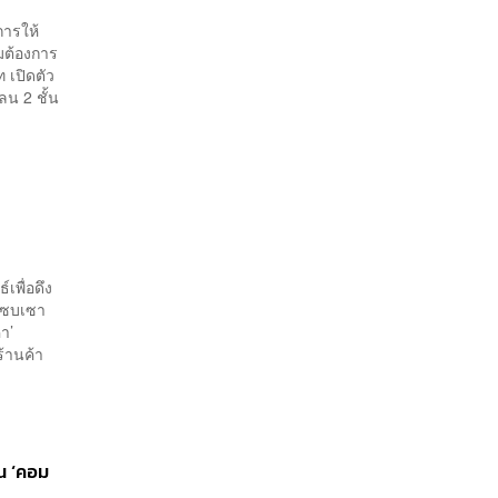
การให้
ามต้องการ
 เปิดตัว
ลน 2 ชั้น
เพื่อดึง
ี่ซบเซา
าคา’
ร้านค้า
น ‘คอม