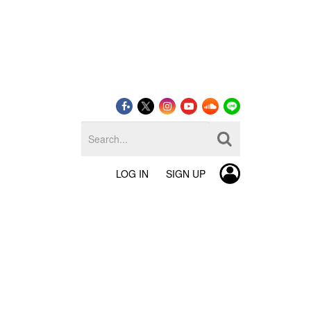
LOG IN
SIGN UP