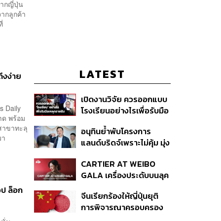
กญี่ปุ่น
จากลูกค้า
่
LATEST
ถึงง่าย
เปิดงานวิจัย ควรออกแบบ
s Daily
โรงเรียนอย่างไรเพื่อรับมือ
ลาด พร้อม
เหตุกราดยิง
ีสาขาทะลุ
อนุทินย้ำพับโครงการ
มา
แลนด์บริดจ์เพราะไม่คุ้ม มุ่ง
พัฒนา Missing Link
CARTIER AT WEIBO
รองรับอ่าวไทย-อันดามัน
GALA เครื่องประดับบนลุค
พรมแดงของแขกคน
้อป ล็อก
จีนเรียกร้องให้ญี่ปุ่นยุติ
สำคัญ
การพิจารณาครอบครอง
อาวุธนิวเคลียร์