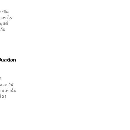
างปิด
กเท่าไร
นิตี้
กับ
นยันสต๊อก
ส์
ตลอด 24
นเท่านั้น
่ 21