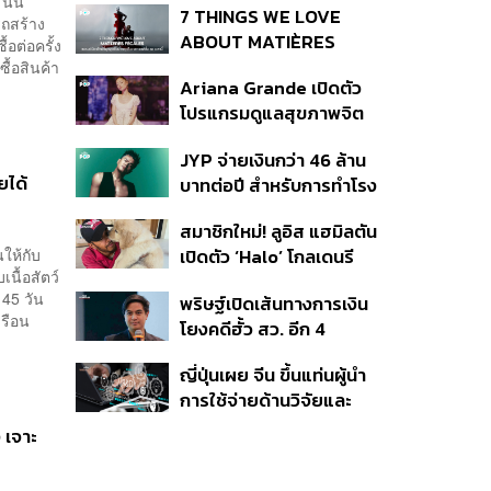
นั่น
7 THINGS WE LOVE
ถสร้าง
ABOUT MATIÈRES
้อต่อครั้ง
FÉCALES
ื้อสินค้า
Ariana Grande เปิดตัว
โปรแกรมดูแลสุขภาพจิต
สำหรับคนในอุตสาหกรรม
JYP จ่ายเงินกว่า 46 ล้าน
ดนตรี
ยได้
บาทต่อปี สำหรับการทำโรง
อาหารออร์แกนิกในบริษัท
สมาชิกใหม่! ลูอิส แฮมิลตัน
นให้กับ
เปิดตัว ‘Halo’ โกลเดนรี
นื้อสัตว์
ทรีฟเวอร์ตัวใหม่
น 45 วัน
พริษฐ์เปิดเส้นทางการเงิน
รือน
โยงคดีฮั้ว สว. อีก 4
จังหวัด พบ ส.อบจ.
ญี่ปุ่นเผย จีน ขึ้นแท่นผู้นำ
อำนาจเจริญโอนเงินให้เจ้า
การใช้จ่ายด้านวิจัยและ
หน้าที่ กกต. ฝ่ายสืบสวน
พัฒนาโลก กวาดสัดส่วน
ง เจาะ
งานวิจัยถูกอ้างอิงสูงสุด
แซงสหรัฐฯ