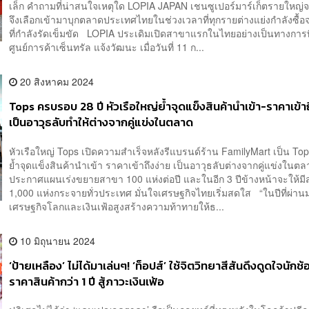
เล็ก คำถามที่น่าสนใจเหตุใด LOPIA JAPAN เชนซูเปอร์มาร์เก็ตรายใหญ่จา
จึงเลือกเข้ามาบุกตลาดประเทศไทยในช่วงเวลาที่ทุกรายต่างแย่งกำลังซื้อ
ที่กำลังรัดเข็มขัด LOPIA ประเดิมเปิดสาขาแรกในไทยอย่างเป็นทางการที
ศูนย์การค้าเซ็นทรัล แจ้งวัฒนะ เมื่อวันที่ 11 ก...
20 สิงหาคม 2024
Tops ครบรอบ 28 ปี หัวเรือใหญ่ย้ำจุดแข็งสินค้านำเข้า-ราคาเข้า
เป็นอาวุธลับทำให้ต่างจากคู่แข่งในตลาด
หัวเรือใหญ่ Tops เปิดความสำเร็จหลังรีแบรนด์ร้าน FamilyMart เป็น Top
ย้ำจุดแข็งสินค้านำเข้า ราคาเข้าถึงง่าย เป็นอาวุธลับต่างจากคู่แข่งในต
ประกาศแผนเร่งขยายสาขา 100 แห่งต่อปี และในอีก 3 ปีข้างหน้าจะให้ม
1,000 แห่งกระจายทั่วประเทศ มั่นใจเศรษฐกิจไทยเริ่มสดใส “ในปีที่ผ่าน
เศรษฐกิจโลกและเงินเฟ้อสูงสร้างความท้าทายให้ธ...
10 มิถุนายน 2024
‘ป้ายเหลือง’ ไม่ได้มาเล่นๆ! ‘ท็อปส์’ ใช้จิตวิทยาสีสันดึงดูดใจนักช
ราคาสินค้ากว่า 1 ปี สู้ภาวะเงินเฟ้อ