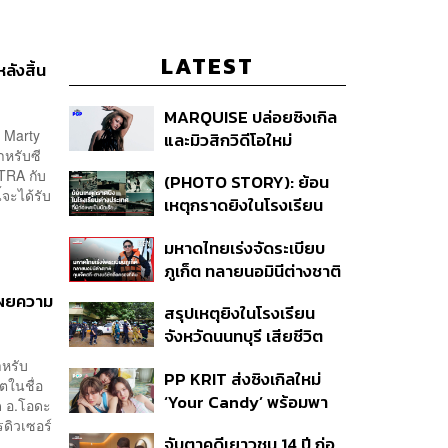
LATEST
ลังสิ้น
MARQUISE ปล่อยซิงเกิล
ด Marty
และมิวสิกวิดีโอใหม่
ำหรับซี
IRONIC ที่เสียดสีความ
FTRA กับ
(PHOTO STORY): ย้อน
สัมพันธ์สุด Toxic
จะได้รับ
เหตุกราดยิงในโรงเรียน
ต่างประเทศ ที่ผู้ก่อเหตุเป็น
มหาดไทยเร่งจัดระเบียบ
นักเรียน
ภูเก็ต ทลายนอมินีต่างชาติ
คุมเจ็ตสกี สางบริษัทฮุบ
เผยความ
สรุปเหตุยิงในโรงเรียน
ที่ดิน เคลียร์ใบอนุญาต
จังหวัดนนทบุรี เสียชีวิต
โรงแรมค้าง 7 ปี
รวม 8 ราย โฆษก ตร. เผย
ำหรับ
PP KRIT ส่งซิงเกิลใหม่
ปมค้นประวัติคดีกราดยิงที่
ตในชื่อ
‘Your Candy’ พร้อมพา
สหรัฐฯ
ด อ.โอดะ
ต้าเหนิง และ ณิชา ร่วมมิว
ดิวเซอร์
จับตาคดีเยาวชน 14 ปี ก่อ