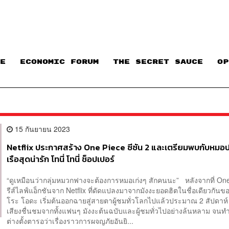
E
ECONOMIC FORUM
THE SECRET SAUCE​
OP
15 กันยายน 2023
Netflix ประกาศสร้าง One Piece ซีซัน 2 และเตรียมพบกับหมอ
เรือสุดน่ารัก โทนี่ โทนี่ ช็อปเปอร์
“ดูเหมือนว่ากลุ่มหมวกฟางจะต้องการหมอเก่งๆ สักคนนะ” หลังจากที่ One
รีส์ไลฟ์แอ็กชันจาก Netflix ที่ดัดแปลงมาจากมังงะยอดฮิตในชื่อเดียวกันของ
โระ โอดะ เริ่มต้นออกฉายสู่สายตาผู้ชมทั่วโลกไปแล้วประมาณ 2 สัปดาห์ ก
เสียงชื่นชมจากทั้งแฟนๆ มังงะต้นฉบับและผู้ชมทั่วไปอย่างล้นหลาม จน
ต่างตั้งตารอว่าเรื่องราวการผจญภัยอันยิ...