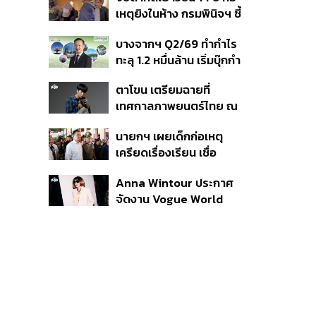
สิกวิดีโอ
เหตุยิงในห้าง กรมพินิจฯ ชี้
ประพฤติดี-รับการรักษาต่อ
บางจากฯ Q2/69 ทำกำไร
เนื่อง ประเมินปล่อยตัว
ทะลุ 1.2 หมื่นล้าน เริ่มบุ๊กกำ
ไร ‘SAF’ เชิงพาณิชย์ครั้ง
ตาโขน เตรียมฉายที่
แรก หนุนรายได้ครึ่งปีทะลุ
เทศกาลภาพยนตร์ไทย ณ
3.2 แสนล้าน
ประเทศบราซิล
นายกฯ เผยเด็กก่อเหตุ
เครียดเรื่องเรียน เชื่อ
เตรียมการเป็นขั้นตอน ชี้มี
Anna Wintour ประกาศ
กระสุนอีกกว่า 30 นัด หาก
จัดงาน Vogue World
ไม่จบชีวิตตัวเองอาจสูญ
2027 ที่ซานฟรานซิสโก
เสียเพิ่ม