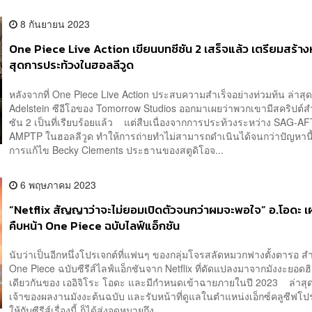
8 กันยายน 2023
One Piece Live Action เขียนบทซีซัน 2 เสร็จแล้ว เตรียมสร้างห
สุดการประท้วงในฮอลลีวูด
หลังจากที่ One Piece Live Action ประสบความสำเร็จอย่างท่วมท้น ล่าสุ
Adelstein ซีอีโอของ Tomorrow Studios ออกมาเผยว่าพวกเขามีสคริปต์ส
ซัน 2 เป็นที่เรียบร้อยแล้ว แต่สืบเนื่องจากการประท้วงระหว่าง SAG-A
AMPTP ในฮอลลีวูด ทำให้การถ่ายทำไม่สามารถดำเนินได้จนกว่าปัญหานี้
การแก้ไข Becky Clements ประธานของสตูดิโอจ...
6 พฤษภาคม 2023
“Netflix สัญญาว่าจะไม่ยอมเปิดตัวจนกว่าผมจะพอใจ” อ.โอดะ 
คืบหน้า One Piece ฉบับไลฟ์แอ็กชัน
นับว่าเป็นอีกหนึ่งโปรเจกต์ที่แฟนๆ ของกลุ่มโจรสลัดหมวกฟางตั้งตารอ ส
One Piece ฉบับซีรีส์ไลฟ์แอ็กชันจาก Netflix ที่ดัดแปลงมาจากมังงะยอดฮิ
เดียวกันของ เออิจิโระ โอดะ และมีกำหนดเข้าฉายภายในปี 2023 ล่าสุ
เจ้าของผลงานมังงะต้นฉบับ และรับหน้าที่ดูแลในตำแหน่งเอ็กซ์คลูซีฟโปร
ให้กับซีรีส์เรื่องนี้ ก็ได้ส่งจดหมายถึง...