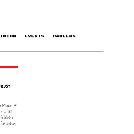
INION
EVENTS
CAREERS
ประจำ
 Piece ซี
 เออิจิ
็ได้รับ
ทำให้แฟนๆ