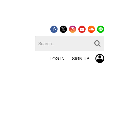
LOG IN
SIGN UP