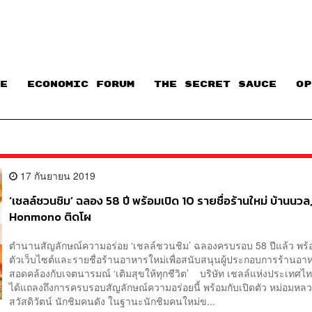
E
ECONOMIC FORUM
THE SECRET SAUCE​
OP
17 กันยายน 2019
‘เชลล์ชวนชิม’ ฉลอง 58 ปี พร้อมเปิด 10 รายชื่อร้านใหม่ บ้านนวล,
Honmono ติดโผ
ตำนานสัญลักษณ์ความอร่อย ‘เชลล์ชวนชิม’ ฉลองครบรอบ 58 ปีแล้ว พร้อ
ตัวเว็บไซต์และรายชื่อร้านอาหารใหม่เพื่อสนับสนุนผู้ประกอบการร้านอา
สอดคล้องกับเจตนารมณ์ ‘เติมสุขให้ทุกชีวิต’ บริษัท เชลล์แห่งประเทศไท
ได้แถลงถึงการครบรอบสัญลักษณ์ความอร่อยนี้ พร้อมกับเปิดตัว หม่อมหลว
สวัสดิวัตน์ นักชิมคนดัง ในฐานะนักชิมคนใหม่ข...