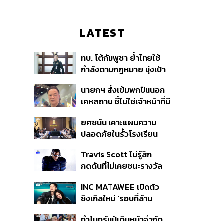
LATEST
ทบ. โต้กัมพูชา ย้ำไทยใช้
กำลังตามกฎหมาย มุ่งเป้า
หมายทางทหาร ชี้ความเสีย
นายกฯ สั่งเข้มพกปืนนอก
หายไทยไม่อาจลบด้วย
เคหสถาน ชี้ไม่ใช่เจ้าหน้าที่มี
ข้อมูลบิดเบือน
โทษอุกฉกรรจ์ ปืนถูกขโมย
ยศชนัน เคาะแผนความ
ก่อเหตุ เจ้าของร่วมรับผิด
ปลอดภัยในรั้วโรงเรียน
90 วัน ส่งนักสุขภาพจิต
Travis Scott ไม่รู้สึก
ดูแล-คุมเข้มคัดกรองสิ่ง
กดดันที่ไม่เคยชนะรางวัล
ผิดกฎหมาย
แกรมมี่ แม้มีชื่อเข้าชิงมา
INC MATAWEE เปิดตัว
แล้ว 10 ครั้ง
ซิงเกิลใหม่ ‘รอบที่ล้าน
(Loop)’ ที่ได้ เน PERSES
ทำไมทรัมป์เดินหน้าจำกัด