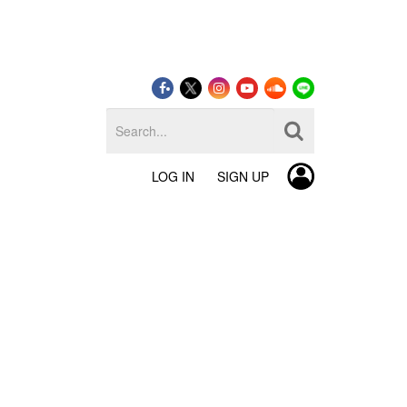
LOG IN
SIGN UP