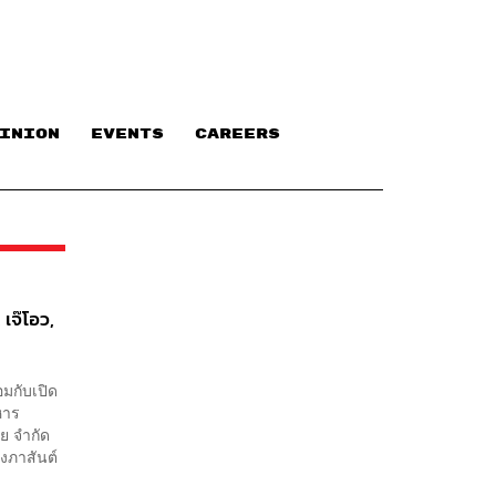
INION
EVENTS
CAREERS
 เจ๊โอว,
มกับเปิด
หาร
ย จำกัด
งภาสันต์