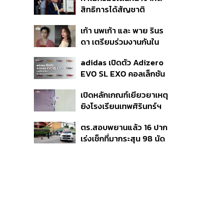
มาแสดงในมิวสิกวิดีโอ
สิทธิการได้สัญชาติ
อเมริกันโดยกำเนิดอีกครั้ง
เก้า นพเก้า และ พาย รินร
แม้ศาลสูงสุดเคยตัดสิน
ดา เตรียมร่วมงานกันใน
คัดค้าน
‘รสกาล Enchanted
adidas เปิดตัว Adizero
Taste In Time’
EVO SL EXO คอลเล็กชัน
พิเศษรับฤดูกาล College
เปิดหลักเกณฑ์เยียวยาเหตุ
Football
ยิงโรงเรียนเทพศิรินทร์ฯ
เสียชีวิตรับสูงสุด 3 แสน
ตร.สอบพยานแล้ว 16 ปาก
เจ็บสูงสุด 1 แสน เยียวยา
เร่งเช็กที่มากระสุน 98 นัด
จิตใจ 5 ระดับ
ประสานครูภาษาไทยเข้าให้
ปากคำ