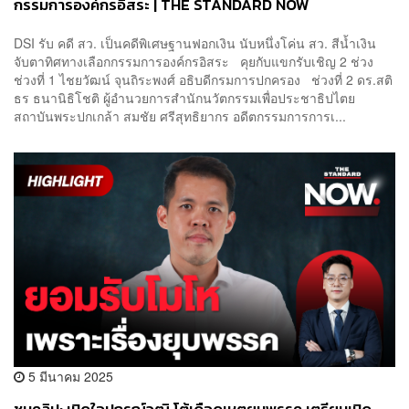
กรรมการองค์กรอิสระ | THE STANDARD NOW
DSI รับ คดี สว. เป็นคดีพิเศษฐานฟอกเงิน นับหนึ่งโค่น สว. สีน้ำเงิน
จับตาทิศทางเลือกกรรมการองค์กรอิสระ คุยกับแขกรับเชิญ 2 ช่วง
ช่วงที่ 1 ไชยวัฒน์ จุนถิระพงศ์ อธิบดีกรมการปกครอง ช่วงที่ 2 ดร.สติ
ธร ธนานิธิโชติ ผู้อำนวยการสำนักนวัตกรรมเพื่อประชาธิปไตย
สถาบันพระปกเกล้า สมชัย ศรีสุทธิยากร อดีตกรรมการการเ...
5 มีนาคม 2025