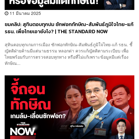
11 มีนาคม 2025
ชมคลิป: สุทินตอบทุกปม ซักฟอกทักษิณ-สัมพันธ์ภูมิใจไทย-แก้
รธน. เพื่อไทยเอายังไง? | THE STANDARD NOW
สุทินตอบทุกเกมการเมือง ซักฟอกทักษิณ-สัมพันธ์ภูมิใจไทย-แก้ รธน. ชี้
ญัตติฝ่ายค้านมีแต่นามธรรม หลอกด่า ควรแก้ญัตติตามระเบียบ เพื่อ
ไทยพร้อมรับการตรวจสอบทุกทาง หรือที่ไม่แก้เพราะข้อมูลมีแต่เรื่อง
ทักษิณ...