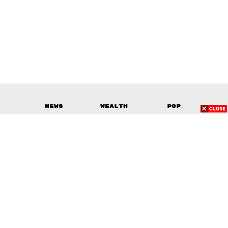
News
Wealth
Pop
Podcast
Video
Now
Opinion
Careers
Events
Privacy
About
Contact
Policy
FOR
ADVERTISING
MEMBERSHIP