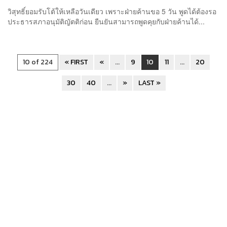
วิสุทธิ์ยอมรับโต้ให้เหลือวันเดียว เพราะฝ่ายค้านขอ 5 วัน พูดได้ต้องรอ
ประธารสภาอนุมัติญัตติก่อน ยืนยันสามารถพูดคุยกับฝ่ายค้านได้...
10 of 224
« FIRST
«
...
9
10
11
...
20
30
40
...
»
LAST »