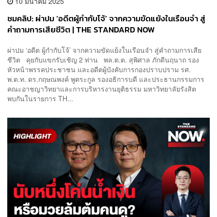
10 มีนาคม 2025
ชมคลิป: ผ่าปม ‘อดีตผู้กำกับโจ้’ จากความขัดแย้งในเรือนจำ สู่
คำถามการเสียชีวิต | THE STANDARD NOW
ผ่าปม ‘อดีต ผู้กำกับโจ้’ จากความขัดแย้งในเรือนจำ สู่คำถามการเสีย
ชีวิต คุยกับแขกรับเชิญ 2 ท่าน พล.ต.ต. สุพิศาล ภักดีนฤนาถ รอง
หัวหน้าพรรคประชาชน และอดีตผู้บังคับการกองปราบปราม รศ.
พ.ต.ท. ดร.กฤษณพงค์ พูตระกูล รองอธิการบดี และประธานกรรมการ
คณะอาชญาวิทยาและการบริหารงานยุติธรรม มหาวิทยาลัยรังสิต
พบกันในรายการ TH...