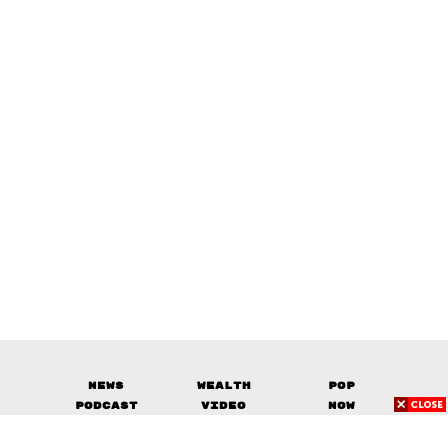
News
Wealth
Pop
Podcast
Video
Now
Opinion
Careers
Events
Privacy
About
Contact