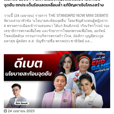
จุดยืน ถกประเด็นร้อนลดเหลื่อมล้ำ แก้ปัญหาเชิงโครงสร้าง
วานนี้ (24 เมษายน) รายการ THE STANDARD NOW MINI DEBATE
จัดวงเสวนาหัวข้อ ‘นโยบายสะท้อนจุดยืน’ โดยเชิญตัวแทนผู้หญิงจาก
4 พรรคการเมืองเข้าร่วมสนทนา ได้แก่ ลิณธิภรณ์ วริณวัชรโรจน์ รอง
เลขาธิการพรรคเพื่อไทย และรักษาการโฆษกพรรคเพื่อไทย, อมรัตน์
โชคปมิตต์กุล กรรมการบริหารพรรคก้าวไกล, มัลลิกา บุญมีตระกูล
มหาสุข ผู้สมัคร ส.ส. บัญชีรายชื่อ พรรคประชาธิปัตย์ แล...
24 เมษายน 2023