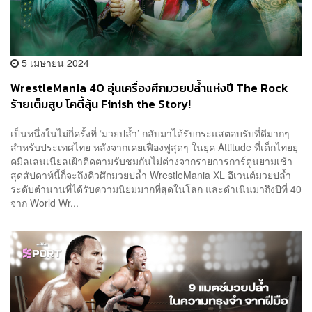
5 เมษายน 2024
WrestleMania 40 อุ่นเครื่องศึกมวยปล้ำแห่งปี The Rock
ร้ายเต็มสูบ โคดี้ลุ้น Finish the Story!
เป็นหนึ่งในไม่กี่ครั้งที่ ‘มวยปล้ำ’ กลับมาได้รับกระแสตอบรับที่ดีมากๆ
สำหรับประเทศไทย หลังจากเคยเฟื่องฟูสุดๆ ในยุค Attitude ที่เด็กไทยยุ
คมิลเลนเนียลเฝ้าติดตามรับชมกันไม่ต่างจากรายการการ์ตูนยามเช้า
สุดสัปดาห์นี้ก็จะถึงคิวศึกมวยปล้ำ WrestleMania XL อีเวนต์มวยปล้ำ
ระดับตำนานที่ได้รับความนิยมมากที่สุดในโลก และดำเนินมาถึงปีที่ 40
จาก World Wr...