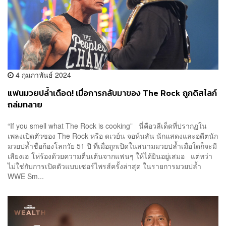
4 กุมภาพันธ์ 2024
แฟนมวยปล้ำเดือด! เมื่อการกลับมาของ The Rock ถูกดิสไลก์
ถล่มทลาย
“If you smell what The Rock is cooking” นี่คือวลีเด็ดที่ปรากฏใน
เพลงเปิดตัวของ The Rock หรือ ดเวย์น จอห์นสัน นักแสดงและอดีตนัก
มวยปล้ำชื่อก้องโลกวัย 51 ปี ที่เมื่อถูกเปิดในสนามมวยปล้ำเมื่อใดก็จะมี
เสียงเฮ โห่ร้องด้วยความตื่นเต้นจากแฟนๆ ให้ได้ยินอยู่เสมอ แต่ทว่า
ไม่ใช่กับการเปิดตัวแบบเซอร์ไพรส์ครั้งล่าสุด ในรายการมวยปล้ำ
WWE Sm...