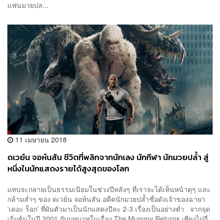
แฟนมวยปล...
11 เมษายน 2018
ดเวย์น จอห์นสัน ชีวิตที่พลิกจากนักเลง นักกีฬา นักมวยปล้ำ สู่
หนึ่งในนักแสดงรายได้สูงสุดของโลก
แทบจะกลายเป็นธรรมเนียมในช่วงปีหลังๆ ที่เราจะได้เห็นหน้าดุๆ และ
กล้ามล่ำๆ ของ ดเวย์น จอห์นสัน อดีตนักมวยปล้ำชื่อดังเจ้าของฉายา
‘เดอะ ร็อก’ ที่ผันตัวมาเป็นนักแสดงปีละ 2-3 เรื่องเป็นอย่างต่ำ จากจุด
เริ่มต้นในปี 2001 กับบทบาทในเรื่อง The Mummy Returns เพียงไม่กี่