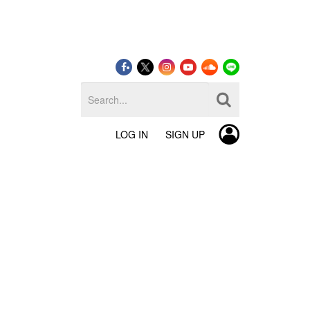
LOG IN
SIGN UP