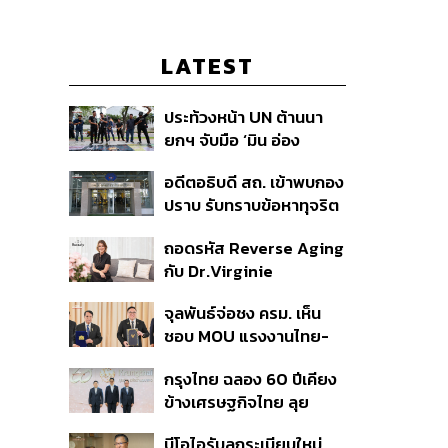
LATEST
ประท้วงหน้า UN ต้านนา
ยกฯ จับมือ ‘มิน อ่อง
หล่าย’ ร้องยกเลิกศูนย์ CI
อดีตอธิบดี สถ. เข้าพบกอง
ตัดท่อน้ำเลี้ยงกองทัพเมีย
ปราบ รับทราบข้อหาทุจริต
นมา
สอบท้องถิ่น ปฏิเสธทุกข้อ
ถอดรหัส Reverse Aging
กล่าวหา-เตรียมสู้คดีในชั้น
กับ Dr.Virginie
ศาล
Couturaud ผู้ถ่ายทอด
จุลพันธ์จ่อชง ครม. เห็น
วิทยาศาสตร์ความงามจาก
ชอบ MOU แรงงานไทย-
Dior
เมียนมา ยืดเวลา 5 ปี
กรุงไทย ฉลอง 60 ปีเคียง
รองรับอุตสาหกรรม ดึง
ข้างเศรษฐกิจไทย ลุย
กลุ่มแม่บ้าน-งานอิสระเข้า
ทศวรรษใหม่ ชู Data-
สู่ระบบประกันสังคม
บีโอไอรับลูกระเบียบใหม่