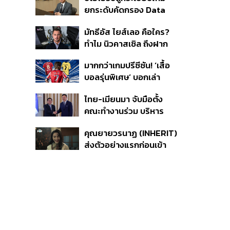
Driven ขับเคลื่อน
ยกระดับคัดกรอง Data
ยุทธศาสตร์ความยั่งยืน
Center บีบค่ายเทคจ่ายค่า
มัทธีอัส ไยส์เลอ คือใคร?
ไฟ-น้ำอัตราพิเศษ พร้อม
ทำไม นิวคาสเซิล ถึงฝาก
กางแผนยึดประโยชน์
อนาคตไว้กับเขา
ประเทศเป็นหลัก
มากกว่าเกมปรีซีซัน! ‘เสื้อ
บอลรุ่นพิเศษ’ บอกเล่า
เอกลักษณ์ของแต่ละเมือง
ไทย-เมียนมา จับมือตั้ง
คณะทำงานร่วม บริหาร
จัดการคุณภาพน้ำข้าม
คุณยายวรนาฏ (INHERIT)
พรมแดน ชูเป้าหมายสิ่ง
ส่งตัวอย่างแรกก่อนเข้า
แวดล้อมยั่งยืน
ฉาย 19 พ.ย. นี้