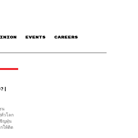
INION
EVENTS
CAREERS
? |
าชน
ทั่วโลก
ชิญฝุ่น
กให้ติด