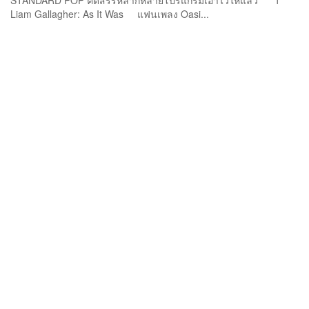
STANDARD POP คัดสรรหลากหลายโปรแกรมเอาไว้ให้แล้ว 1
Liam Gallagher: As It Was แฟนเพลง Oasi...