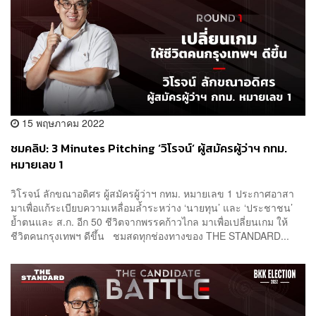
15 พฤษภาคม 2022
ชมคลิป: 3 Minutes Pitching ‘วิโรจน์’ ผู้สมัครผู้ว่าฯ กทม.
หมายเลข 1
วิโรจน์ ลักขณาอดิศร ผู้สมัครผู้ว่าฯ กทม. หมายเลข 1 ประกาศอาสา
มาเพื่อแก้ระเบียบความเหลื่อมล้ำระหว่าง ‘นายทุน’ และ ‘ประชาชน’
ย้ำตนและ ส.ก. อีก 50 ชีวิตจากพรรคก้าวไกล มาเพื่อเปลี่ยนเกม ให้
ชีวิตคนกรุงเทพฯ ดีขึ้น ชมสดทุกช่องทางของ THE STANDARD...