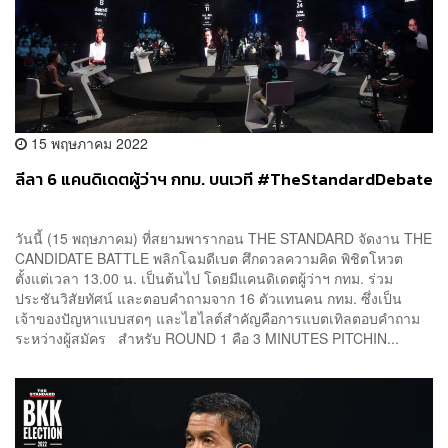
15 พฤษภาคม 2022
ลีลา 6 แคนดิเดตผู้ว่าฯ กทม. บนเวที #TheStandardDebate
วันนี้ (15 พฤษภาคม) ที่สยามพารากอน THE STANDARD จัดงาน THE
CANDIDATE BATTLE พลิกโฉมดีเบต ศึกดวลความคิด พิชิตโหวต
ตั้งแต่เวลา 13.00 น. เป็นต้นไป โดยมีแคนดิเดตผู้ว่าฯ กทม. ร่วม
ประชันวิสัยทัศน์ และตอบคำถามจาก 16 ตัวแทนคน กทม. ซึ่งเป็น
เจ้าของปัญหาแบบสดๆ และไฮไลต์สำคัญคือการแบตเทิลตอบคำถาม
ระหว่างผู้สมัคร สำหรับ ROUND 1 คือ 3 MINUTES PITCHIN...