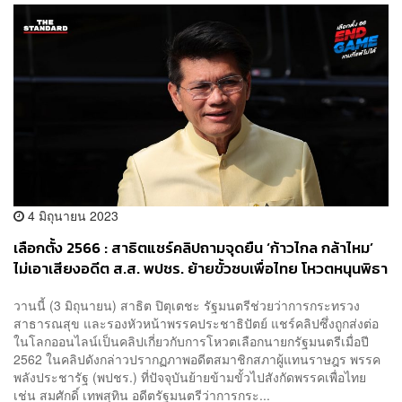
4 มิถุนายน 2023
เลือกตั้ง 2566 : สาธิตแชร์คลิปถามจุดยืน ‘ก้าวไกล กล้าไหม’
ไม่เอาเสียงอดีต ส.ส. พปชร. ย้ายขั้วซบเพื่อไทย โหวตหนุนพิธา
เตือนอย่าสุดโต่งจนเกินไป
วานนี้ (3 มิถุนายน) สาธิต ปิตุเตชะ รัฐมนตรีช่วยว่าการกระทรวง
สาธารณสุข และรองหัวหน้าพรรคประชาธิปัตย์ แชร์​คลิป​ซึ่งถูกส่งต่อ
ในโลกออนไลน์เป็นคลิปเกี่ยวกับการโหวตเลือกนายกรัฐมนตรีเมื่อปี
2562 ​ในคลิปดังกล่าวปรากฏภาพอดีตสมาชิกสภาผู้แทนราษฎร พรรค
พลังประชารัฐ (พปชร.) ที่ปัจจุบันย้ายข้ามขั้วไปสังกัดพรรคเพื่อไทย
เช่น สมศักดิ์ เทพสุทิน อดีตรัฐมนตรีว่าการกระ...