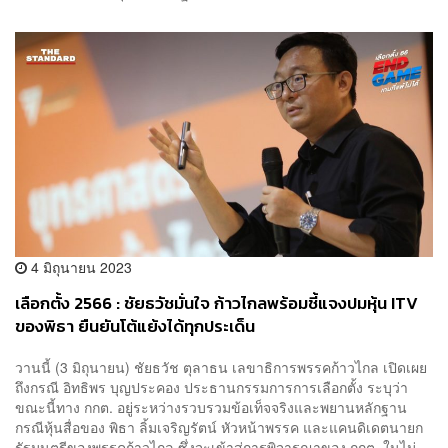
4 มิถุนายน 2023
เลือกตั้ง 2566 : ชัยธวัชมั่นใจ ก้าวไกลพร้อมชี้แจงปมหุ้น ITV
ของพิธา ยืนยันโต้แย้งได้ทุกประเด็น
วานนี้ (3 มิถุนายน) ชัยธวัช ตุลาธน เลขาธิการพรรคก้าวไกล เปิดเผย
ถึงกรณี อิทธิพร บุญประคอง ประธานกรรมการการเลือกตั้ง ระบุว่า
ขณะนี้ทาง กกต. อยู่ระหว่างรวบรวมข้อเท็จจริงและพยานหลักฐาน
กรณีหุ้นสื่อของ พิธา ลิ้มเจริญรัตน์ หัวหน้าพรรค และแคนดิเดตนายก
รัฐมนตรีของพรรคก้าวไกล ซึ่งจะเข้าสู่การพิจารณาของ กกต. ในไม่