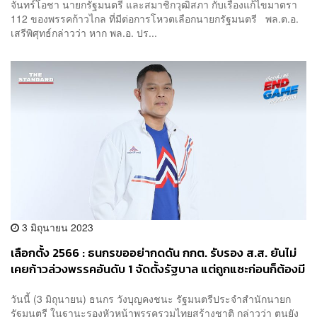
จันทร์โอชา นายกรัฐมนตรี และสมาชิกวุฒิสภา กับเรื่องแก้ไขมาตรา
112 ของพรรคก้าวไกล ที่มีต่อการโหวตเลือกนายกรัฐมนตรี พล.ต.อ.
เสรีพิศุทธ์กล่าวว่า หาก พล.อ. ปร...
3 มิถุนายน 2023
เลือกตั้ง 2566 : ธนกรขออย่ากดดัน กกต. รับรอง ส.ส. ยันไม่
เคยก้าวล่วงพรรคอันดับ 1 จัดตั้งรัฐบาล แต่ถูกแซะก่อนก็ต้องมี
สวนกลับ
วันนี้ (3 มิถุนายน) ธนกร วังบุญคงชนะ รัฐมนตรีประจำสำนักนายก
รัฐมนตรี ในฐานะรองหัวหน้าพรรครวมไทยสร้างชาติ กล่าวว่า ตนยัง