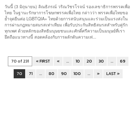
วันนี้ (3 มิถุนายน) ลิณธิภรณ์ วริณวัชรโรจน์ รองเลขาธิการพรรคเพื่อ
ไทย ในฐานะรักษาการโฆษกพรรคเพื่อไทย กล่าวว่า พรรคเพื่อไทยขอ
ย้ำจุดยืนต่อ LGBTQIA+ ไทยด้วยการสนับสนุนและร่วมเป็นแรงส่งใน
การผ่านกฎหมายสมรสเท่าเทียม เพื่อรับประกันสิทธิสมรสสำหรับคู่รัก
ทุกเพศ ด้วยหลักของสิทธิมนุษยชนและศักดิ์ศรีความเป็นมนุษย์ที่เรา
ยึดถือแนวทางนี้ สอดคล้องกับการผลักดันความเท่...
70 of 231
« FIRST
«
...
10
20
30
...
69
70
71
...
80
90
100
...
»
LAST »