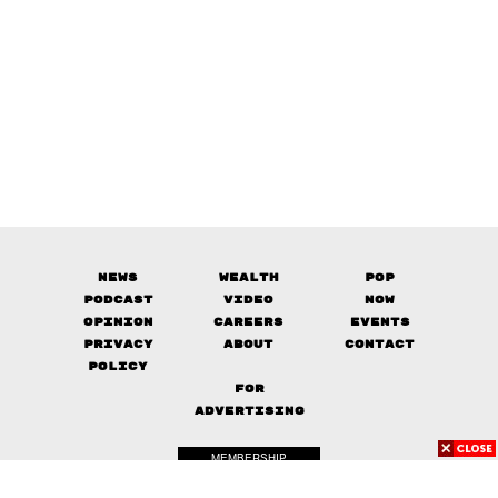
News
Wealth
Pop
Podcast
Video
Now
Opinion
Careers
Events
Privacy
About
Contact
Policy
FOR
ADVERTISING
MEMBERSHIP