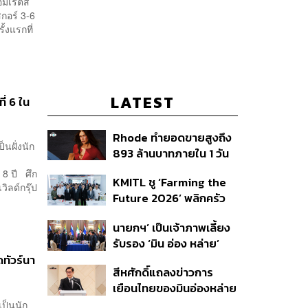
มิเรตส์
กอร์ 3-6
ั้งแรกที่
LATEST
่ 6 ใน
Rhode ทำยอดขายสูงถึง
นฝั่งนัก
893 ล้านบาทภายใน 1 วัน
กับซัมเมอร์คอลเล็กชัน
 8 ปี ศึก
KMITL ชู ‘Farming the
ล่าสุด
ลด์กรุ๊ป
Future 2026’ พลิกครัว
โลก สู่เกษตร-อาหารยั่งยืน
นายกฯ’ เป็นเจ้าภาพเลี้ยง
ด้วย One Health
รับรอง ‘มิน อ่อง หล่าย’
พร้อมเชิญบิ๊กธุรกิจไทย
ทัวร์นา
สีหศักดิ์แถลงข่าวการ
ร่วมงาน
เยือนไทยของมินอ่องหล่าย
ชี้หารือทวิภาคี ครอบคลุม
เป็นนัก