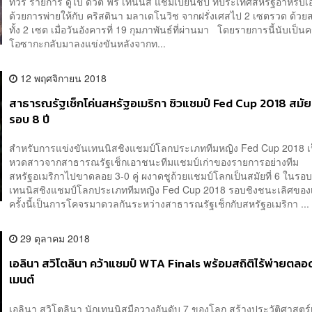
ทัวร์ รายการ ดูไบ ดิวตี ฟรี เทนนิส แชมเปี้ยนชิป ที่ประเทศสหรัฐอาหรับเอ
ด้วยการพ่ายให้กับ คริสตินา มลาเดโนวิช จากฝรั่งเศสไป 2 เซตรวด ด้วยส
ทั้ง 2 เซต เมื่อวันอังคารที่ 19 กุมภาพันธ์ที่ผ่านมา โดยรายการนี้นับเป็นคร
โอซากะกลับมาลงแข่งขันหลังจากท...
12 พฤศจิกายน 2018
สาธารณรัฐเช็กโค่นสหรัฐอเมริกา ซิวแชมป์ Fed Cup 2018 สมัยที
รอบ 8 ปี
สำหรับการแข่งขันเทนนิสชิงแชมป์โลกประเภททีมหญิง Fed Cup 2018 เป็
หวดสาวจากสาธารณรัฐเช็กเอาชนะทีมแชมป์เก่าของรายการอย่างทีม
สหรัฐอเมริกาไปขาดลอย 3-0 คู่ ผงาดชูถ้วยแชมป์โลกเป็นสมัยที่ 6 ในรอบ
เทนนิสชิงแชมป์โลกประเภททีมหญิง Fed Cup 2018 รอบชิงชนะเลิศของเวิ
ครั้งนี้เป็นการโคจรมาดวลกันระหว่างสาธารณรัฐเช็กกับสหรัฐอเมริกา ...
29 ตุลาคม 2018
เอลินา สวิโตลินา คว้าแชมป์ WTA Finals พร้อมสถิติไร้พ่ายตลอด
เมนต์
เอลินา สวิโตลินา นักเทนนิสมือวางอันดับ 7 ของโลก สร้างประวัติศาสตร์