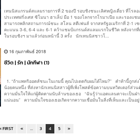
เทนนิสแกรนด์สแลมรายการที่ 2 ของปี รอบชิงชนะเลิศหญิงเดี่ยว ที่โรลอ
ประเทศฝรั่งเศส ซิโมนา ฮาเล็ป มือ 1 ของโลกจากโรมาเนีย และรองแชมป
สามารถพลิกสถานการณ์ชนะ สโลน สตีเฟนส์ จากสหรัฐอเมริกาที่ 2-1 เซ
คะแนน 3-6, 6-4 และ 6-1 คว้าแชมป์แกรนด์สแลมแรกในชีวิต หลังจากที่เจ
ในรอบชิงฯ มาแล้วก่อนหน้านี้ 3 ครั้ง นักเทนนิสชาวโ...
16 กุมภาพันธ์ 2018
ชีวิต | รัก | นักกีฬา (1)
1. “ถ้าแพทริออตส์ชนะในเกมนี้ คุณไปเดตกับผมได้ไหม?” คำท้านี้ถูกส่ง
น้อยคนหนึ่ง ที่ส่งหานักเทนนิสสาวผู้ที่เพิ่งโพสต์ข้อความบนทวิตเตอร์ส่วน
ความมั่นใจให้แก่ผู้ติดตามนับล้านของเธอ “ฉันรู้ว่าแอตแลนตาจะเป็นฝ
แน่นอน” ความมั่นใจของเธอเกิดจากความเชื่อมั่นในสิ่งที่เห็นและเป็นอยู่ว
« FIRST
«
...
3
4
5
»