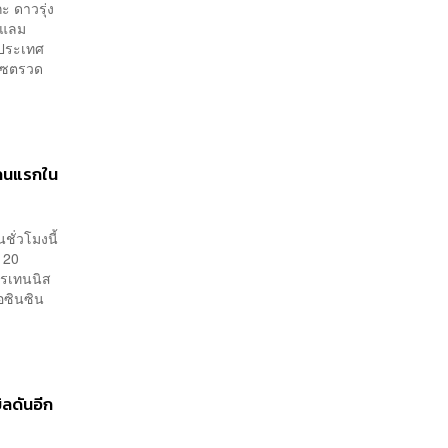
วงการร่วมอาลัย
ะ ดาวรุ่ง
์สแลม
 ประเทศ
 เซตรวด
 คนแรกใน
ชั่วโมงนี้
่ 20
ารเทนนิส
อซินซิน
ิลดันอีก