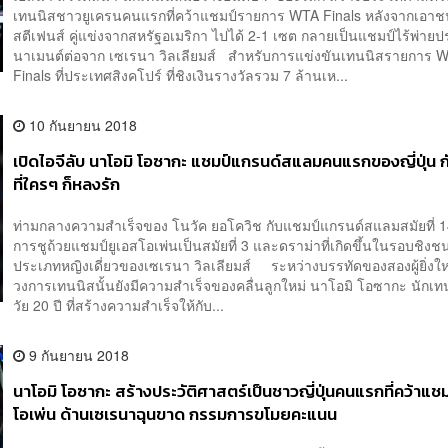
เทนนิสชาวยูเครนคนแรกที่คว้าแชมป์รายการ WTA Finals หลังจากเอา
สตีเฟนส์ คู่แข่งจากสหรัฐอเมริกา ไปได้ 2-1 เซต กลายเป็นแชมป์ไร้พ่ายป
นาเมนต์ต่อจาก เซเรนา วิลเลียมส์ สำหรับการแข่งขันเทนนิสรายการ 
Finals ที่ประเทศสิงคโปร์ ที่ชิงเงินรางวัลรวม 7 ล้านเห...
10 กันยายน 2018
เปิดไอจีลับ นาโอมิ โอซากะ แชมป์แกรนด์สแลมคนแรกของญี่ปุ่น 
ที่ใครๆ ก็หลงรัก
ท่ามกลางความสำเร็จของ โนวัค ยอโควิช กับแชมป์แกรนด์สแลมสมัยที่ 
การชูถ้วยแชมป์ยูเอสโอเพ่นเป็นสมัยที่ 3 และดราม่าที่เกิดขึ้นในรอบชิงช
ประเภทหญิงเดี่ยวของเซเรนา วิลเลียมส์ ระหว่างบรรทัดของสองผู้ยิ่งใ
วงการเทนนิสนั้นยังมีความสำเร็จของคลื่นลูกใหม่ นาโอมิ โอซากะ นักเทนน
วัย 20 ปี ที่สร้างความสำเร็จให้กับ...
9 กันยายน 2018
นาโอมิ โอซากะ สร้างประวัติศาสตร์เป็นชาวญี่ปุ่นคนแรกที่คว้าแช
โอเพ่น ด้านเซเรนาฉุนขาด กรรมการขโมยคะแนน