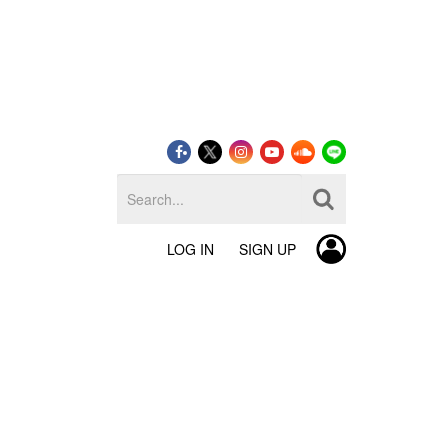
LOG IN
SIGN UP