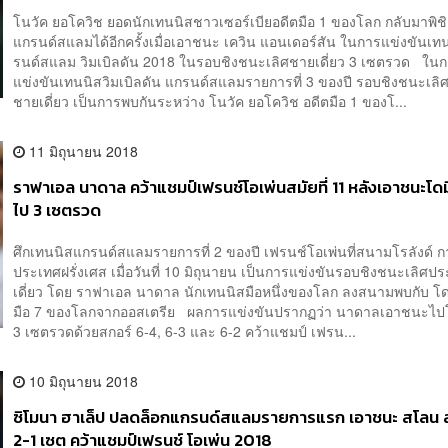
โนวัค ยอโควิช ยอดนักเทนนิสชาวเซอร์เบียอดีตมือ 1 ของโลก กลับมาพิ
แกรนด์สแลมได้อีกครั้งเมื่อเอาชนะ เควิน แอนเดอร์สัน ในการแข่งขันเท
รนด์สแลม วิมเบิลดัน 2018 ในรอบชิงชนะเลิศชายเดี่ยว 3 เซตรวด ใน
แข่งขันเทนนิสวิมเบิลดัน แกรนด์สแลมรายการที่ 3 ของปี รอบชิงชนะเลิ
ชายเดี่ยว เป็นการพบกันระหว่าง โนวัค ยอโควิช อดีตมือ 1 ของโ...
11 มิถุนายน 2018
ราฟาเอล นาดาล คว้าแชมป์เฟรนช์โอเพ่นสมัยที่ 11 หลังเอาชนะโดมิ
ไป 3 เซตรวด
ศึกเทนนิสแกรนด์สแลมรายการที่ 2 ของปี เฟรนช์โอเพ่นที่สนามโรลังด์ ก
ประเทศฝรั่งเศส เมื่อวันที่ 10 มิถุนายน เป็นการแข่งขันรอบชิงชนะเลิศ
เดี่ยว โดย ราฟาเอล นาดาล นักเทนนิสมือหนึ่งของโลก ลงสนามพบกับ โดม
มือ 7 ของโลกจากออสเตรีย ผลการแข่งขันปรากฏว่า นาดาลเอาชนะไปโ
3 เซตรวดด้วยสกอร์ 6-4, 6-3 และ 6-2 คว้าแชมป์ เฟรน...
10 มิถุนายน 2018
ซิโมนา ฮาเล็ป ปลดล็อกแกรนด์สแลมรายการแรก เอาชนะ สโลน ส
2-1 เซต คว้าแชมป์เฟรนช์ โอเพ่น 2018