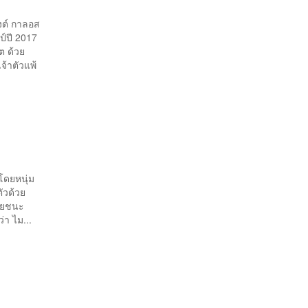
งต์ กาลอส
์ปี 2017
ต ด้วย
้าตัวแพ้
โดยหนุ่ม
ตัวด้วย
่ายชนะ
่า ไม...