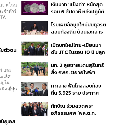
เงินบาท ‘แข็งค่า’ หนักสุด
ชนะ สโลน
สร้างสรรค์ ตรงไปตรงมา
ระจำทัวร์
รอบ 6 สัปดาห์ หลังปฏิบัติ
ย้ำต้องการให้เมียนมากลับ
WTA
การแทรกแซงเยนของ
สู่อาเซียน
โรมเผยข้อมูลใหม่ปมทุจริต
สหรัฐฯ-ญี่ปุ่น Standard
สอบท้องถิ่น ย้อนเอกสาร
Chartered เปิดเป้าสิ้นปีนี้
ประชุมปี 2567 พบชื่อ
จ่อแข็งต่อแตะ 32.50 บาท
เปิดบทใหม่ไทย-เมียนมา
อนุทิน จ่อสอบต่อเอี่ยว
ต่อดอลลาร์
กับตัวตน
ดัน JTC ในรอบ 10 ปี ปลุก
ตัดตอน ม.บูรพา หรือไม่
‘เส้นเลือดใหญ่’ ค้า
มท. 2 ลุยชายแดนสุรินทร์
ชายแดน ท่าเรือน้ำลึก
14 และ
สั่ง กฟภ. ขยายไฟฟ้า
ทวาย
นะเลิศ
‘ปราสาทตาควาย–เนิน
หญ่ใน
ก กลาง ฟันโกงสอบท้อง
350’ เสริมความมั่นคง
ิสญี่ปุ่น
ถิ่น 5,925 ราย ประกาศ
ชายแดน
บัญชีใหม่ 7 ส.ค. ส่วน 97
ทักษิณ ร่วมสวดพระ
ราย รอ ป.ป.ช. ขีดเส้นแล้ว
อภิธรรมศพ ‘พล.ต.ท.
เสร็จ 31 ส.ค.
ผ่อน’ บิดา ‘พักตร์พิไล ทวี
มป์ยูเอส
สิน’ สิริอายุ 103 ปี แกนนำ
เพื่อไทย-บุคคลหลาก