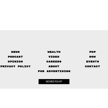
News
Wealth
Pop
Podcast
Video
Now
Opinion
Careers
Events
Privacy Policy
About
Contact
FOR ADVERTISING
MEMBERSHIP
© 2017-
2026
The Standard. All rights reserved.