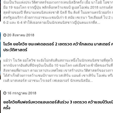
นับเป็นวันแห่งประวัติศาสตร์ของวงการเทนนิสอีกครั้ง เมื่อ นาโอมิ โอซาก
มือ 19 ของโลก จากญี่ปุ่น พลิกล็อกคว้าแชมป์ ยูเอสโอเพ่น 2018 แกรนด
สุดท้ายของปี ที่สนามเทนนิสแห่งชาติ บิลลี จีน คิงส์ ในมหานครนิวยอร์ก
สหรัฐอเมริกา ด้วยการเอาชนะแชมป์เก่า 6 สมัย เซเรนา วิลเลียมส์ ไป 2
6-2 และ 6-4 ทำให้เธอกลายเป็นนักเทนนิสชาวญี่ปุ่นคนแรกที่ส...
20 สิงหาคม 2018
โนวัค ยอโควิช ชนะเฟเดอเรอร์ 2 เซตรวด คว้าโกลเดน มาสเตอร์
ประวัติศาสตร์
แม้ว่า โนวัค ยอโควิช จะยังไม่กลับคืนสถานะหนึ่งในนักเทนนิสชายที่สุดใน
หากนับจากอันดับที่ปัจจุบันเป็นมือ 10 ของโลก แต่เมื่อช่วงเช้ามืดของวันที
สิงหาคมที่ผ่านมา ตามเวลาประเทศไทย เขาสร้างประวัติศาสตร์ของวงก
ได้สำเร็จด้วยการคว้าแชมป์รายการเวสเทิร์น แอนด์ เซาเทิร์น โอเพ่น หรื
เนติ มาสเตอร์ส เอาชนะโรเจอร์ เฟเดอเรอร์ นักเทนนิสมือ...
16 กรกฎาคม 2018
ยอโควิชคืนฟอร์มหวดแอนเดอร์สันร่วง 3 เซตรวด คว้าแชมป์วิมเบ
ครั้ง