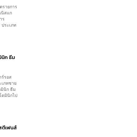
ชิตรายการ
นนิสแก
การ
ศ ประเภท
นิก ธีม
าร์รอส
ประเภทชาย
ินิก ธีม
ดมินิกไป
ตีเฟนส์