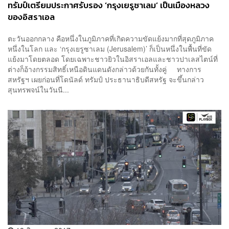
ทรัมป์เตรียมประกาศรับรอง ‘กรุงเยรูซาเลม’ เป็นเมืองหลวง
ของอิสราเอล
ตะวันออกกลาง คือหนึ่งในภูมิภาคที่เกิดความขัดแย้งมากที่สุดภูมิภาค
หนึ่งในโลก และ ‘กรุงเยรูซาเลม (Jerusalem)’ ก็เป็นหนึ่งในพื้นที่ขัด
แย้งมาโดยตลอด โดยเฉพาะชาวยิวในอิสราเอลและชาวปาเลสไตน์ที่
ต่างก็อ้างกรรมสิทธิ์เหนือดินแดนดังกล่าวด้วยกันทั้งคู่ ทางการ
สหรัฐฯ เผยก่อนที่โดนัลด์ ทรัมป์ ประธานาธิบดีสหรัฐ จะขึ้นกล่าว
สุนทรพจน์ในวันนี...