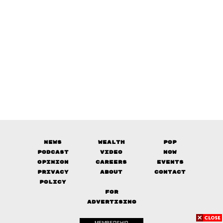
News
Wealth
Pop
Podcast
Video
Now
Opinion
Careers
Events
Privacy
About
Contact
Policy
FOR
ADVERTISING